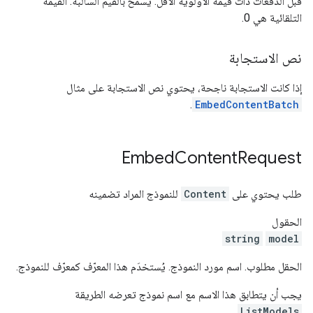
قبل الدفعات ذات قيمة الأولوية الأقل. يُسمح بالقيم السالبة. القيمة
التلقائية هي 0.
نص الاستجابة
إذا كانت الاستجابة ناجحة، يحتوي نص الاستجابة على مثال
.
EmbedContentBatch
Embed
Content
Request
طلب يحتوي على
Content
للنموذج المراد تضمينه
الحقول
string
model
الحقل مطلوب. اسم مورد النموذج. يُستخدَم هذا المعرّف كمعرّف للنموذج.
يجب أن يتطابق هذا الاسم مع اسم نموذج تعرضه الطريقة
.
ListModels