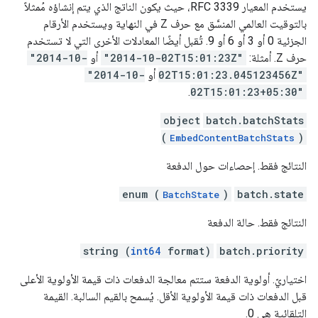
يستخدم المعيار RFC 3339، حيث يكون الناتج الذي يتم إنشاؤه مُمثلاً
بالتوقيت العالمي المنسَّق مع حرف Z في النهاية ويستخدم الأرقام
الجزئية 0 أو 3 أو 6 أو 9. تُقبل أيضًا المعادلات الأخرى التي لا تستخدم
حرف Z. أمثلة:
"2014-10-02T15:01:23Z"
أو
"2014-10-
02T15:01:23.045123456Z"
أو
"2014-10-
.
02T15:01:23+05:30"
object
batch.batchStats
(
)
EmbedContentBatchStats
النتائج فقط. إحصاءات حول الدفعة
enum (
)
batch.state
BatchState
النتائج فقط. حالة الدفعة
string (
int64
format)
batch.priority
اختياريّ. أولوية الدفعة ستتم معالجة الدفعات ذات قيمة الأولوية الأعلى
قبل الدفعات ذات قيمة الأولوية الأقل. يُسمح بالقيم السالبة. القيمة
التلقائية هي 0.