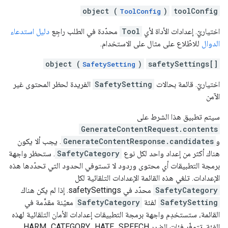
object (
)
toolConfig
ToolConfig
اختياريّ. إعدادات الأداة لأي
Tool
محدّدة في الطلب راجِع
دليل استدعاء
الدوال
للاطّلاع على مثال على الاستخدام.
object (
)
safetySettings[]
SafetySetting
اختياريّ. قائمة بحالات
SafetySetting
الفريدة لحظر المحتوى غير
الآمن
سيتم تطبيق هذا الشرط على
GenerateContentRequest.contents
و
GenerateContentResponse.candidates
. يجب ألا يكون
هناك أكثر من إعداد واحد لكل نوع
SafetyCategory
. ستحظر واجهة
برمجة التطبيقات أي محتوى وردود لا تستوفي الحدود التي تحدّدها هذه
الإعدادات. تلغي هذه القائمة الإعدادات التلقائية لكل
SafetyCategory
محدّد في safetySettings. إذا لم يكن هناك
SafetySetting
لفئة
SafetyCategory
معيّنة مقدَّمة في
القائمة، ستستخدِم واجهة برمجة التطبيقات إعدادات الأمان التلقائية لهذه
الفئة. تتوفّر فئات الضرر HARM_CATEGORY_HATE_SPEECH