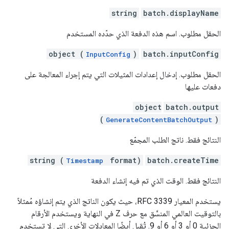
string
batch.displayName
الحقل مطلوب. اسم هذه الدفعة الذي حدّده المستخدم
object (
)
batch.inputConfig
InputConfig
الحقل مطلوب. إدخال إعدادات المثيلات التي يتم إجراء المعالجة على
دفعات عليها
object
batch.output
(
)
GenerateContentBatchOutput
النتائج فقط. ناتج الطلب المجمّع
string (
format)
batch.createTime
Timestamp
النتائج فقط. الوقت الذي تم فيه إنشاء الدفعة
يستخدم المعيار RFC 3339، حيث يكون الناتج الذي يتم إنشاؤه مُمثلاً
بالتوقيت العالمي المنسَّق مع حرف Z في النهاية ويستخدم الأرقام
الجزئية 0 أو 3 أو 6 أو 9. تُقبل أيضًا المعادلات الأخرى التي لا تستخدم