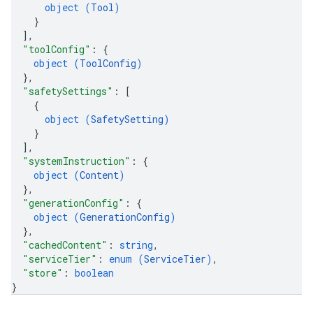
object (
Tool
)
}
]
,
"toolConfig"
: 
{
object (
ToolConfig
)
}
,
"safetySettings"
: 
[
{
object (
SafetySetting
)
}
]
,
"systemInstruction"
: 
{
object (
Content
)
}
,
"generationConfig"
: 
{
object (
GenerationConfig
)
}
,
"cachedContent"
: 
string
,
"serviceTier"
: 
enum (
ServiceTier
)
,
"store"
: 
boolean
}