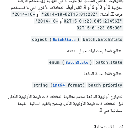
بالتوقيت العالمي المنسَّق مع حرف Z في النهاية ويستخدم الأرقام
الجزئية 0 أو 3 أو 6 أو 9. تُقبل أيضًا المعادلات الأخرى التي لا تستخدم
حرف Z. أمثلة:
"2014-10-02T15:01:23Z"
أو
"2014-10-
02T15:01:23.045123456Z"
أو
"2014-10-
.
02T15:01:23+05:30"
object (
)
batch.batchStats
BatchStats
النتائج فقط. إحصاءات حول الدفعة
enum (
)
batch.state
BatchState
النتائج فقط. حالة الدفعة
string (
int64
format)
batch.priority
اختياريّ. أولوية الدفعة ستتم معالجة الدفعات ذات قيمة الأولوية الأعلى
قبل الدفعات ذات قيمة الأولوية الأقل. يُسمح بالقيم السالبة. القيمة
التلقائية هي 0.
نص الاستجابة