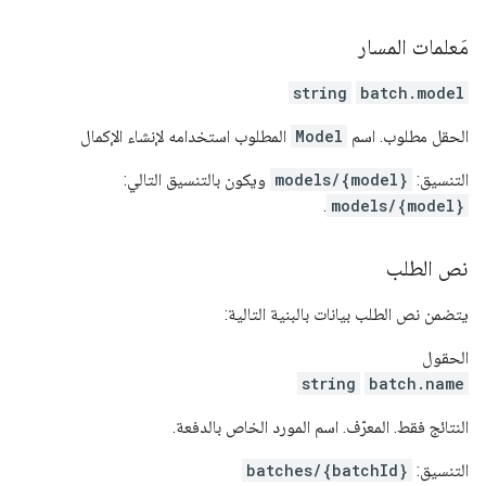
مَعلمات المسار
string
batch.model
الحقل مطلوب. اسم
Model
المطلوب استخدامه لإنشاء الإكمال
التنسيق:
models/{model}
ويكون بالتنسيق التالي:
.
models/{model}
نص الطلب
يتضمن نص الطلب بيانات بالبنية التالية:
الحقول
string
batch.name
النتائج فقط. المعرّف. اسم المورد الخاص بالدفعة.
التنسيق:
batches/{batchId}