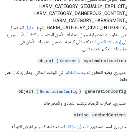
وHARM_CATEGORY_SEXUALLY_EXPLICIT
وHARM_CATEGORY_DANGEROUS_CONTENT
وHARM_CATEGORY_HARASSMENT
وHARM_CATEGORY_CIVIC_INTEGRITY. راجِع
الدليل
للحصول
على معلومات تفصيلية حول إعدادات الأمان المتاحة. يمكنك أيضًا الرجوع
إلى
إرشادات الأمان
للتعرّف على كيفية تضمين اعتبارات الأمان في
تطبيقات الذكاء الاصطناعي.
object (
)
systemInstruction
Content
اختياريّ. يضع المطوّر
تعليمات النظام
. في الوقت الحالي، يمكن إدخال نص
فقط.
object (
)
generationConfig
GenerationConfig
اختياريّ. خيارات الإعداد لإنشاء النماذج والمخرجات
string
cachedContent
اختياريّ. اسم المحتوى
المخزَّن مؤقتًا
لاستخدامه كسياق لعرض التوقّع