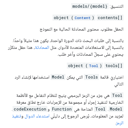
التنسيق:
models/{model}
object (
)
contents[]
Content
الحقل مطلوب. محتوى المحادثة الحالية مع النموذج
بالنسبة إلى طلبات البحث ذات الدورة الواحدة، يكون هذا مثيلاً واحدًا.
بالنسبة إلى الاستعلامات المتعددة الأدوار، مثل
المحادثة
، هذا حقل متكرّر
يحتوي على سجلّ المحادثات وآخر طلب.
object (
)
tools[]
Tool
اختياريّ. قائمة
Tools
التي يمكن
Model
استخدامها لإنشاء الرد
التالي
Tool
هي جزء من الرمز البرمجي يتيح للنظام التفاعل مع الأنظمة
الخارجية لتنفيذ إجراء أو مجموعة من الإجراءات خارج نطاق معرفة
Model
.
Tool
المتاحة هي
Function
و
codeExecution
.
لمزيد من المعلومات، يُرجى الرجوع إلى دليلَي
استدعاء الدوال
و
تنفيذ
الرمز
.