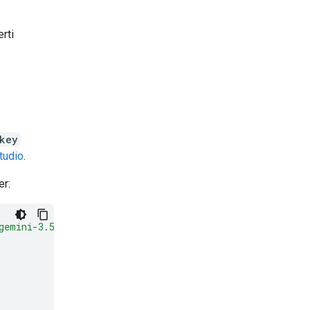
rti
key
tudio
.
er:
gemini-3.5-flash:generateContent"
\