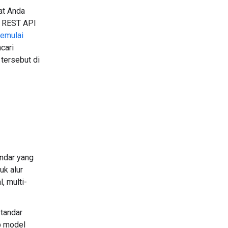
at Anda
n REST API
emulai
cari
 tersebut di
andar yang
uk alur
, multi-
tandar
p model