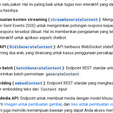
 satu paket. Hal ini paling baik untuk tugas non-interaktif yang 
u hasilnya.
uatan konten streaming (
streamGenerateContent
):
Mengg
r-Sent Events (SSE) untuk mengirimkan potongan respons kepa
respons tersebut dibuat. Hal ini memberikan pengalaman yang le
nteraktif untuk aplikasi seperti chatbot.
API (
BidiGenerateContent
):
API berbasis WebSocket statef
ming dua arah, yang dirancang untuk kasus penggunaan percakap
 batch (
batchGenerateContent
):
Endpoint REST standar unt
irimkan batch permintaan
generateContent
.
dding (
embedContent
):
Endpoint REST standar yang menghas
r embedding teks dari
Content
input.
Media API:
Endpoint untuk membuat media dengan model khusu
rti
Imagen untuk pembuatan gambar
, dan
Veo untuk pembuatan v
ni juga memiliki kemampuan bawaan yang dapat Anda akses me