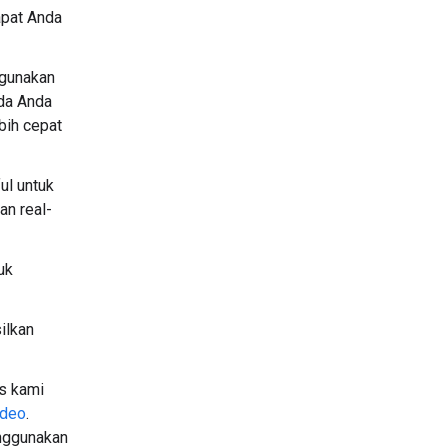
dapat Anda
unakan
da Anda
bih cepat
ul untuk
an real-
uk
ilkan
s kami
ideo
.
nggunakan