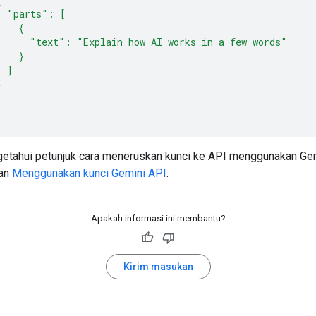
  "parts": [
    {
      "text": "Explain how AI works in a few words"
    }
  ]
}
etahui petunjuk cara meneruskan kunci ke API menggunakan Ge
uan
Menggunakan kunci Gemini API
.
Apakah informasi ini membantu?
Kirim masukan