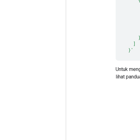
      
      
      
      
      
      
    ]
  }'
Untuk meng
lihat pand