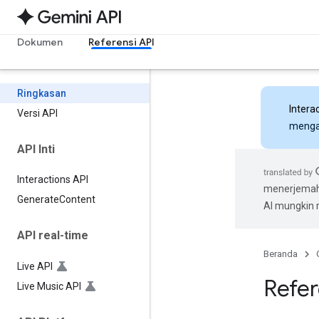
Dokumen
Referensi API
Ringkasan
Intera
Versi API
mengak
API Inti
Interactions API
menerjemahk
Generate
Content
AI mungkin
API real-time
Beranda
Live API
Refer
Live Music API