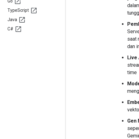
Go
dalam
Type
Script
tungg
Java
Pemb
C#
Serve
saat 
dan i
Live 
strea
time
Mode
meng
Embe
vekto
Gen 
sepe
Gemi