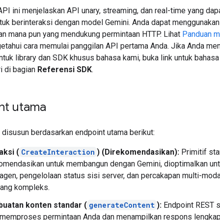
API ini menjelaskan API unary, streaming, dan real-time yang dap
tuk berinteraksi dengan model Gemini. Anda dapat menggunaka
gan mana pun yang mendukung permintaan HTTP. Lihat
Panduan m
etahui cara memulai panggilan API pertama Anda. Jika Anda men
ntuk library dan SDK khusus bahasa kami, buka link untuk bahasa
ri di bagian
Referensi SDK
.
nt utama
 disusun berdasarkan endpoint utama berikut:
aksi (
CreateInteraction
) (Direkomendasikan):
Primitif st
omendasikan untuk membangun dengan Gemini, dioptimalkan unt
 agen, pengelolaan status sisi server, dan percakapan multi-modal
yang kompleks.
uatan konten standar (
generateContent
):
Endpoint REST s
 memproses permintaan Anda dan menampilkan respons lengka