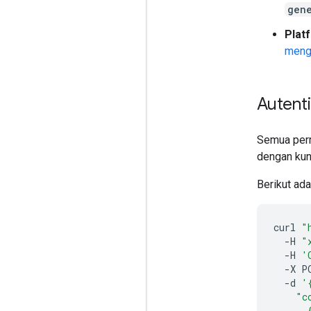
gen
Plat
mengu
Autenti
Semua perm
dengan kun
Berikut ad
curl
"
-H
"
-H
'
-X
P
-d
'
    "c
      