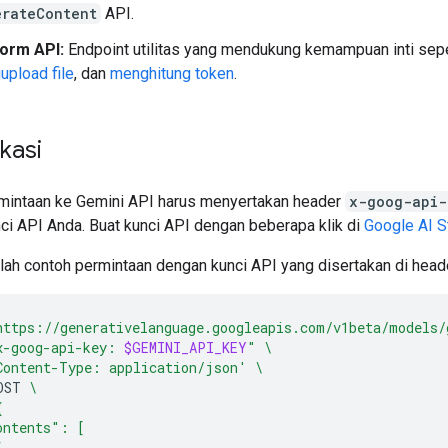
erateContent
API.
form API:
Endpoint utilitas yang mendukung kemampuan inti sepe
pload file
, dan
menghitung token
.
kasi
intaan ke Gemini API harus menyertakan header
x-goog-api-
ci API Anda. Buat kunci API dengan beberapa klik di
Google AI S
alah contoh permintaan dengan kunci API yang disertakan di head
https://generativelanguage.googleapis.com/v1beta/models/
x-goog-api-key: 
$GEMINI_API_KEY
"
\
Content-Type: application/json'
\
OST
\
{
ontents": [
{