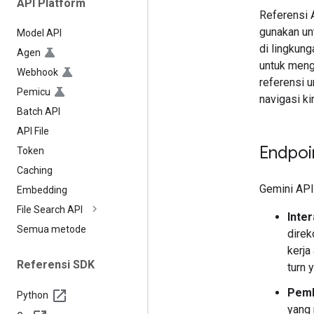
API Platform
Referensi 
gunakan un
Model API
di lingkun
Agen
untuk meng
Webhook
referensi u
Pemicu
navigasi ki
Batch API
API File
Endpoi
Token
Caching
Gemini API
Embedding
File Search API
Inter
Semua metode
direk
kerja
Referensi SDK
turn 
Pemb
Python
yang