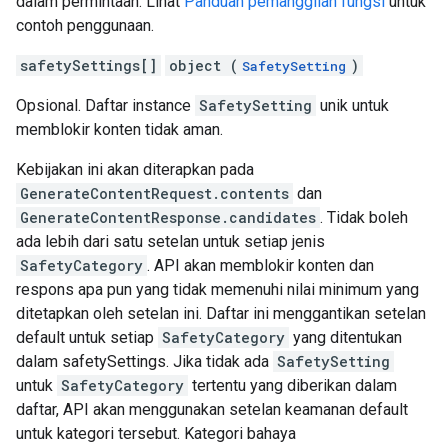
dalam permintaan. Lihat
Panduan pemanggilan fungsi
untuk
contoh penggunaan.
safetySettings[]
object (
)
SafetySetting
Opsional. Daftar instance
SafetySetting
unik untuk
memblokir konten tidak aman.
Kebijakan ini akan diterapkan pada
GenerateContentRequest.contents
dan
GenerateContentResponse.candidates
. Tidak boleh
ada lebih dari satu setelan untuk setiap jenis
SafetyCategory
. API akan memblokir konten dan
respons apa pun yang tidak memenuhi nilai minimum yang
ditetapkan oleh setelan ini. Daftar ini menggantikan setelan
default untuk setiap
SafetyCategory
yang ditentukan
dalam safetySettings. Jika tidak ada
SafetySetting
untuk
SafetyCategory
tertentu yang diberikan dalam
daftar, API akan menggunakan setelan keamanan default
untuk kategori tersebut. Kategori bahaya