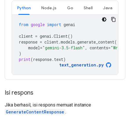
Python
Node.js
Go
Shell
Java
from
google
import
genai
client
=
genai
.
Client
()
response
=
client
.
models
.
generate_content
(
model
=
"gemini-3.5-flash"
,
contents
=
"Write a
)
print
(
response
.
text
)
text_generation
.
py
Isi respons
Jika berhasil, isi respons memuat instance
GenerateContentResponse
.