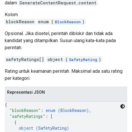
dalam
GenerateContentRequest.content
.
Kolom
blockReason
enum (
)
BlockReason
Opsional. Jika disetel, perintah diblokir dan tidak ada
kandidat yang ditampilkan. Susun ulang kata-kata pada
perintah.
safetyRatings[]
object (
)
SafetyRating
Rating untuk keamanan perintah. Maksimal ada satu rating
per kategori.
Representasi JSON
{
"blockReason"
: 
enum (
BlockReason
)
,
"safetyRatings"
: 
[
{
object (
SafetyRating
)