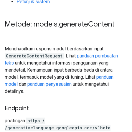
Petunjuk sistem
Metode: models
.
generate
Content
Menghasilkan respons model berdasarkan input
GenerateContentRequest
. Lihat
panduan pembuatan
teks
untuk mengetahui informasi penggunaan yang
mendetail. Kemampuan input berbeda-beda di antara
model, termasuk model yang di-tuning. Lihat
panduan
model
dan
panduan penyesuaian
untuk mengetahui
detailnya.
Endpoint
postingan
https:
/
/generativelanguage.googleapis.com
/v1beta