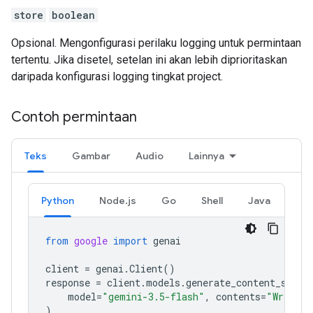
store
boolean
Opsional. Mengonfigurasi perilaku logging untuk permintaan
tertentu. Jika disetel, setelan ini akan lebih diprioritaskan
daripada konfigurasi logging tingkat project.
Contoh permintaan
Teks
Gambar
Audio
Lainnya
Python
Node.js
Go
Shell
Java
from
google
import
genai
client
=
genai
.
Client
()
response
=
client
.
models
.
generate_content_strea
model
=
"gemini-3.5-flash"
,
contents
=
"Write a
)