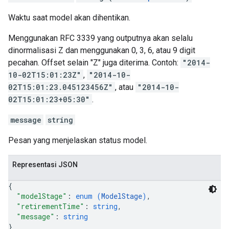
Waktu saat model akan dihentikan.
Menggunakan RFC 3339 yang outputnya akan selalu
dinormalisasi Z dan menggunakan 0, 3, 6, atau 9 digit
pecahan. Offset selain "Z" juga diterima. Contoh:
"2014-
10-02T15:01:23Z"
,
"2014-10-
02T15:01:23.045123456Z"
, atau
"2014-10-
02T15:01:23+05:30"
.
message
string
Pesan yang menjelaskan status model.
Representasi JSON
{
"modelStage"
: 
enum (
ModelStage
)
,
"retirementTime"
: 
string
,
"message"
: 
string
}