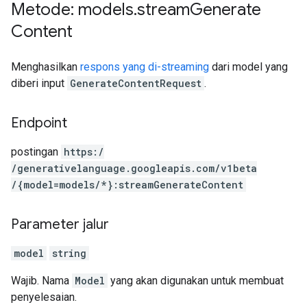
Metode: models
.
stream
Generate
Content
Menghasilkan
respons yang di-streaming
dari model yang
diberi input
GenerateContentRequest
.
Endpoint
postingan
https:
/
/generativelanguage.googleapis.com
/v1beta
/{model=models
/*}:streamGenerateContent
Parameter jalur
model
string
Wajib. Nama
Model
yang akan digunakan untuk membuat
penyelesaian.