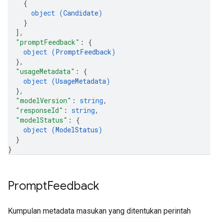
{
object (
Candidate
)
}
]
,
"promptFeedback"
: 
{
object (
PromptFeedback
)
}
,
"usageMetadata"
: 
{
object (
UsageMetadata
)
}
,
"modelVersion"
: 
string
,
"responseId"
: 
string
,
"modelStatus"
: 
{
object (
ModelStatus
)
}
}
Prompt
Feedback
Kumpulan metadata masukan yang ditentukan perintah