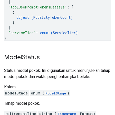
]
,
"toolUsePromptTokensDetails"
: 
[
{
object (
ModalityTokenCount
)
}
]
,
"serviceTier"
: 
enum (
ServiceTier
)
}
Model
Status
Status model pokok. Ini digunakan untuk menunjukkan tahap
model pokok dan waktu penghentian jika berlaku.
Kolom
modelStage
enum (
)
ModelStage
Tahap model pokok.
retirementTime
string (
format)
Timestamp