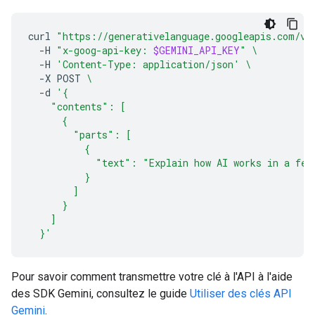
curl
"https://generativelanguage.googleapis.com/v1
-H
"x-goog-api-key: 
$GEMINI_API_KEY
"
\
-H
'Content-Type: application/json'
\
-X
POST
\
-d
'{
    "contents": [
      {
        "parts": [
          {
            "text": "Explain how AI works in a few
          }
        ]
      }
    ]
  }'
Pour savoir comment transmettre votre clé à l'API à l'aide
des SDK Gemini, consultez le guide
Utiliser des clés API
Gemini
.