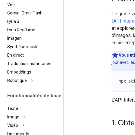
Veo
Gemini Omni Flash
Ce guide vo
l'
API Intera
Lyria 3
et explorer
Lyria Real
Time
d'images, l
Imagen
en arrière-p
Synthèse vocale
En direct
Vous ut
jour avec les
Traduction instantanée
Embeddings
Robotique
npx sk
Fonctionnalités de base
L'API Inter
Texte
Image
1
.
Obten
Vidéo
Documents