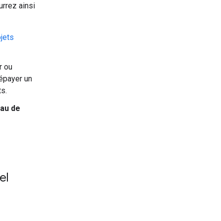
urrez ainsi
jets
r ou
répayer un
s.
au de
el