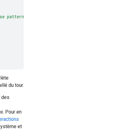
se patterns to make predictions or decisions on new dat
lète
llé du tour.
t des
ux. Pour en
eractions
 système et