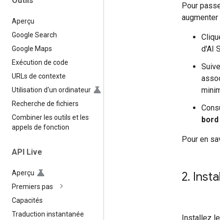
Outils
Pour passer
augmenter 
Aperçu
Google Search
Cliqu
d'AI 
Google Maps
Exécution de code
Suive
URLs de contexte
assoc
minim
Utilisation d'un ordinateur
Recherche de fichiers
Consu
Combiner les outils et les
bord
appels de fonction
Pour en sav
API Live
Aperçu
2
.
Insta
Premiers pas
Capacités
Traduction instantanée
Installez l