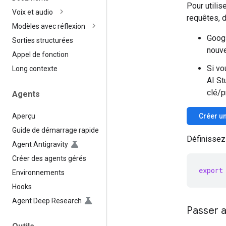
Pour utilis
Voix et audio
requêtes, d
Modèles avec réflexion
Googl
Sorties structurées
nouve
Appel de fonction
Si vo
Long contexte
AI St
clé/p
Agents
Aperçu
Créer un
Guide de démarrage rapide
Définissez 
Agent Antigravity
Créer des agents gérés
export
Environnements
Hooks
Agent Deep Research
Passer a