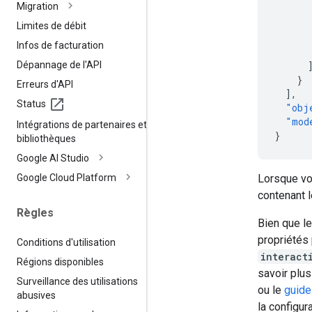
Migration
Limites de débit
Infos de facturation
Dépannage de l'API
}
Erreurs d'API
],
Status
"obj
"mod
Intégrations de partenaires et de
}
bibliothèques
Google AI Studio
Google Cloud Platform
Lorsque vou
contenant l
Règles
Bien que l
propriétés
Conditions d'utilisation
interact
Régions disponibles
savoir plus
Surveillance des utilisations
ou le
guide
abusives
la configur