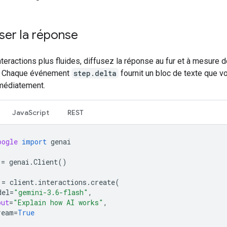
ser la réponse
teractions plus fluides, diffusez la réponse au fur et à mesure 
n. Chaque événement
step.delta
fournit un bloc de texte que 
mmédiatement.
JavaScript
REST
oogle
import
genai
=
genai
.
Client
()
=
client
.
interactions
.
create
(
del
=
"gemini-3.6-flash"
,
put
=
"Explain how AI works"
,
ream
=
True