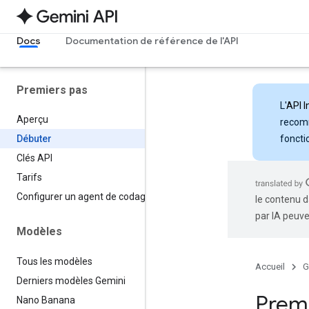
Docs
Documentation de référence de l'API
Premiers pas
L'
API I
Aperçu
recomm
foncti
Débuter
Clés API
Tarifs
Configurer un agent de codage
le contenu d
par IA peuve
Modèles
Tous les modèles
Accueil
G
Derniers modèles Gemini
Premi
Nano Banana