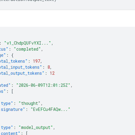
:
"v1_ChdpQUFvYXI..."
,
tus"
:
"completed"
,
ge"
:
{
otal_tokens"
:
197
,
otal_input_tokens"
:
8
,
otal_output_tokens"
:
12
ated"
:
"2026-06-09T12:01:25Z"
,
ps"
:
[
"type"
:
"thought"
,
"signature"
:
"EvEFCu4FAQw..."
"type"
:
"model_output"
,
"content"
:
[