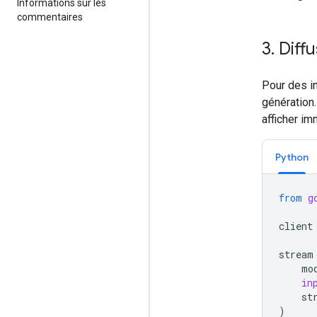
Informations sur les
commentaires
3
.
Diffu
Pour des in
génératio
afficher i
Python
from
g
client
stream
mo
in
st
)