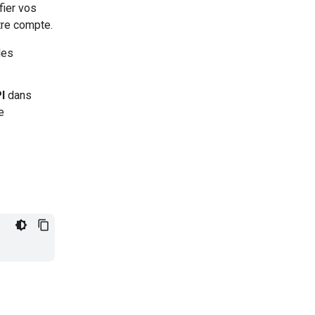
fier vos
otre compte.
les
.
I
dans
e