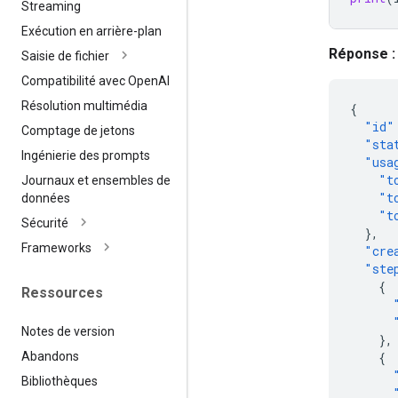
Streaming
Exécution en arrière-plan
Réponse :
Saisie de fichier
Compatibilité avec Open
AI
Résolution multimédia
{
"id"
Comptage de jetons
"sta
Ingénierie des prompts
"usa
"t
Journaux et ensembles de
"t
données
"t
Sécurité
},
Frameworks
"cre
"ste
{
Ressources
Notes de version
},
Abandons
{
Bibliothèques