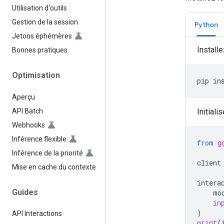
Utilisation d'outils
Gestion de la session
Python
Jetons éphémères
Installe
Bonnes pratiques
Optimisation
pip
in
Aperçu
API Batch
Initiali
Webhooks
Inférence flexible
from
g
Inférence de la priorité
client
Mise en cache du contexte
intera
Guides
mo
in
)
API Interactions
print
(