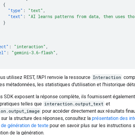
{
"type"
:
"text"
,
"text"
:
"AI learns patterns from data, then uses tho
}
]
ect"
:
"interaction"
,
el"
:
"gemini-3.6-flash"
,
s utilisez REST, l'API renvoie la ressource
Interaction
comp
es métadonnées, les statistiques d'utilisation et l'historique détai
es SDK exposent la réponse complète, ils fournissent égalemen
 pratiques telles que
interaction.output_text
et
ion.output_image
pour accéder directement aux résultats fina
 sur la structure des réponses, consultez la
présentation des int
 de génération de texte
pour en savoir plus sur les instructions
ation de la génération.