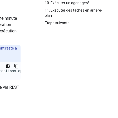
10. Exécuter un agent géré
11. Exécuter des tâches en arrière-
plan
une minute
Étape suivante
ration
'exécution
nt reste à
ractions-api
ue via REST.