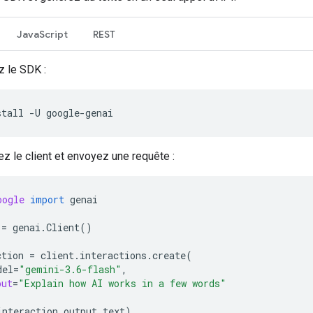
JavaScript
REST
z le SDK :
stall
-U
sez le client et envoyez une requête :
oogle
import
genai
=
genai
.
Client
()
ction
=
client
.
interactions
.
create
(
del
=
"gemini-3.6-flash"
,
put
=
"Explain how AI works in a few words"
interaction
.
output_text
)