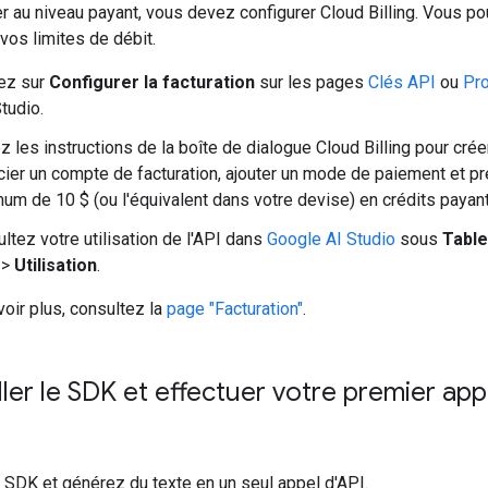
 au niveau payant, vous devez configurer Cloud Billing. Vous po
vos limites de débit.
ez sur
Configurer la facturation
sur les pages
Clés API
ou
Pro
Studio.
z les instructions de la boîte de dialogue Cloud Billing pour crée
ier un compte de facturation, ajouter un mode de paiement et p
um de 10 $ (ou l'équivalent dans votre devise) en crédits payant
ltez votre utilisation de l'API dans
Google AI Studio
sous
Table
>
Utilisation
.
oir plus, consultez la
page "Facturation"
.
ller le SDK et effectuer votre premier app
e SDK et générez du texte en un seul appel d'API.