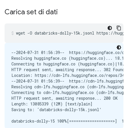
Carica set di dati
wget
-O
databricks-dolly-15k.jsonl
https://huggi
--2024-07-31 01:56:39--  https://huggingface.co/dat
Resolving huggingface.co (huggingface.co)... 18.164
Connecting to huggingface.co (huggingface.co)|18.16
HTTP request sent, awaiting response... 302 Found

Location: https://cdn-lfs.huggingface.co/repos/34/
--2024-07-31 01:56:39--  https://cdn-lfs.huggingfa
Resolving cdn-lfs.huggingface.co (cdn-lfs.huggingfa
Connecting to cdn-lfs.huggingface.co (cdn-lfs.huggi
HTTP request sent, awaiting response... 200 OK

Length: 13085339 (12M) [text/plain]

Saving to: ‘databricks-dolly-15k.jsonl’

databricks-dolly-15 100%[===================>]  12.