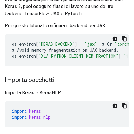
Keras 3, puoi eseguire flussi di lavoro su uno dei tre
backend: TensorFlow, JAX o PyTorch.
Per questo tutorial, configura il backend per JAX.
os
.
environ
[
"KERAS_BACKEND"
]
=
"jax"
#
Or
"torch"
#
Avoid
memory
fragmentation
on
JAX
backend
.
os
.
environ
[
"XLA_PYTHON_CLIENT_MEM_FRACTION"
]
=
"1.0
Importa pacchetti
Importa Keras e KerasNLP.
import
keras
import
keras_nlp