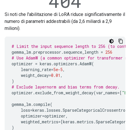
Si noti che l'abilitazione di LoRA riduce significativamente il
numero di parametri addestrabili (da 2,6 miliardi a 2,9
milioni).
# Limit the input sequence length to 256 (to contr
gemma_lm
.
preprocessor
.
sequence_length
=
256
# Use AdamW (a common optimizer for transformer m
optimizer
=
keras
.
optimizers
.
AdamW
(
learning_rate
=
5e-5
,
weight_decay
=
0.01
,
)
# Exclude layernorm and bias terms from decay.
optimizer
.
exclude_from_weight_decay
(
var_names
=
[
"bi
gemma_lm
.
compile
(
loss
=
keras
.
losses
.
SparseCategoricalCrossentropy
optimizer
=
optimizer
,
weighted_metrics
=
[
keras
.
metrics
.
SparseCategori
)