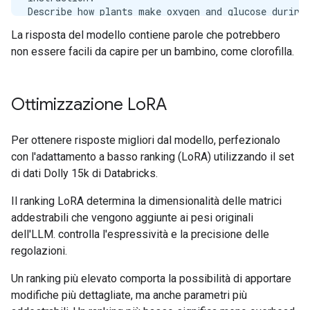
Describe how plants make oxygen and glucose during 
La risposta del modello contiene parole che potrebbero
Response:

non essere facili da capire per un bambino, come clorofilla.
Plants make oxygen and glucose during the process o
Instruction:

How does photosynthesis occur in the cells of a pla
Ottimizzazione Lo
RA
Response:

Per ottenere risposte migliori dal modello, perfezionalo
con l'adattamento a basso ranking (LoRA) utilizzando il set
di dati Dolly 15k di Databricks.
Il ranking LoRA determina la dimensionalità delle matrici
addestrabili che vengono aggiunte ai pesi originali
dell'LLM. controlla l'espressività e la precisione delle
regolazioni.
Un ranking più elevato comporta la possibilità di apportare
modifiche più dettagliate, ma anche parametri più