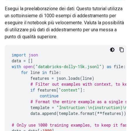
Esegui la preelaborazione dei dati. Questo tutorial utilizza
un sottoinsieme di 1000 esempi di addestramento per
eseguire il notebook più velocemente. Valuta la possibilità
di utilizzare più dati di addestramento per una messa a
punto di qualità superiore.
import
json
data
=
[]
with
open
(
"databricks-dolly-15k.jsonl"
)
as
file
:
for
line
in
file
:
features
=
json
.
loads
(
line
)
# Filter out examples with context, to kee
if
features
[
"context"
]:
continue
# Format the entire example as a single st
template
=
"Instruction:
\n
{instruction}
\n\
data
.
append
(
template
.
format
(
**
features
))
# Only use 1000 training examples, to keep it fast
data
=
data
[:
1000
]