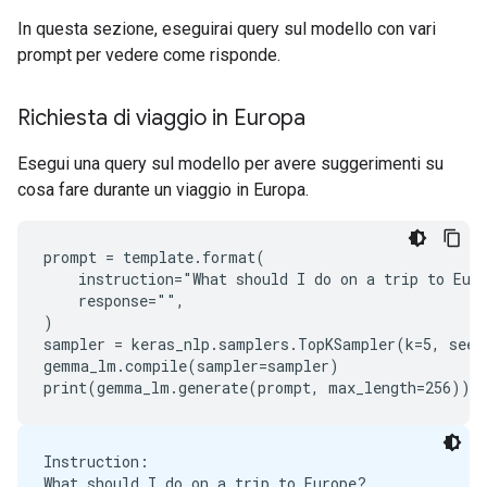
In questa sezione, eseguirai query sul modello con vari
prompt per vedere come risponde.
Richiesta di viaggio in Europa
Esegui una query sul modello per avere suggerimenti su
cosa fare durante un viaggio in Europa.
prompt = template.format(

    instruction="What should I do on a trip to Euro
    response="",

)

sampler = keras_nlp.samplers.TopKSampler(k=5, seed=
gemma_lm.compile(sampler=sampler)

Instruction:

What should I do on a trip to Europe?
