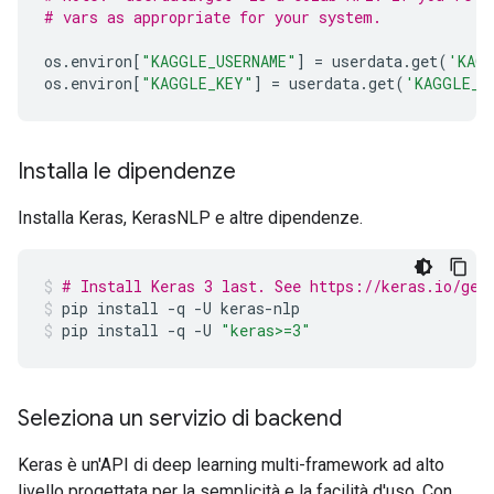
# vars as appropriate for your system.
os
.
environ
[
"KAGGLE_USERNAME"
]
=
userdata
.
get
(
'KAGG
os
.
environ
[
"KAGGLE_KEY"
]
=
userdata
.
get
(
'KAGGLE_K
Installa le dipendenze
Installa Keras, KerasNLP e altre dipendenze.
# Install Keras 3 last. See https://keras.io/get
pip
install
-q
-U
keras-nlp
pip
install
-q
-U
"keras>=3"
Seleziona un servizio di backend
Keras è un'API di deep learning multi-framework ad alto
livello progettata per la semplicità e la facilità d'uso. Con