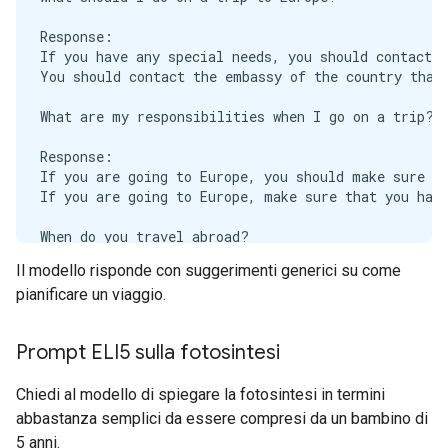
Response:

If you have any special needs, you should contact t
You should contact the embassy of the country that 
What are my responsibilities when I go on a trip?

Response:

If you are going to Europe, you should make sure to
If you are going to Europe, make sure that you have
When do you travel abroad?

Il modello risponde con suggerimenti generici su come
Response:

pianificare un viaggio.
The most common reason to travel abroad is to go to
The most common reason to travel abroad is to work.
Prompt ELI5 sulla fotosintesi
How can I get a visa to Europe?

Chiedi al modello di spiegare la fotosintesi in termini
Response:

If you want to go to Europe and you have a valid vi
abbastanza semplici da essere compresi da un bambino di
If you want to go to Europe and you do not have a v
5 anni.