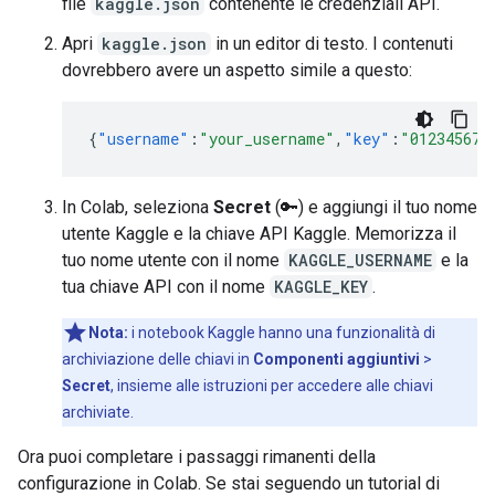
file
kaggle.json
contenente le credenziali API.
Apri
kaggle.json
in un editor di testo. I contenuti
dovrebbero avere un aspetto simile a questo:
{
"username"
:
"your_username"
,
"key"
:
"012345678
In Colab, seleziona
Secret
(🔑) e aggiungi il tuo nome
utente Kaggle e la chiave API Kaggle. Memorizza il
tuo nome utente con il nome
KAGGLE_USERNAME
e la
tua chiave API con il nome
KAGGLE_KEY
.
Nota:
i notebook Kaggle hanno una funzionalità di
archiviazione delle chiavi in
Componenti aggiuntivi
>
Secret
, insieme alle istruzioni per accedere alle chiavi
archiviate.
Ora puoi completare i passaggi rimanenti della
configurazione in Colab. Se stai seguendo un tutorial di