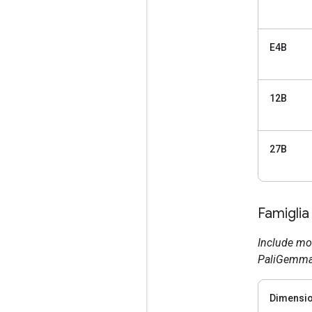
E4B
12B
27B
Famigli
Include mod
PaliGemma
Dimensio