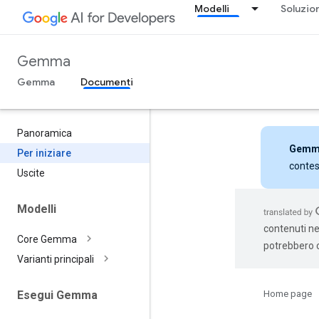
Modelli
Soluzio
Gemma
Gemma
Documenti
Panoramica
Gemm
Per iniziare
contes
Uscite
Modelli
contenuti nel
Core Gemma
potrebbero c
Varianti principali
Home page
Esegui Gemma