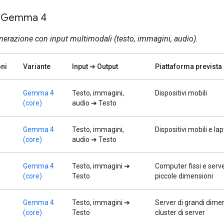
a Gemma 4
nerazione con input multimodali (testo, immagini, audio).
ni
Variante
Input ➔ Output
Piattaforma prevista
Gemma 4
Testo, immagini,
Dispositivi mobili
(core)
audio ➔ Testo
Gemma 4
Testo, immagini,
Dispositivi mobili e la
(core)
audio ➔ Testo
Gemma 4
Testo, immagini ➔
Computer fissi e serve
(core)
Testo
piccole dimensioni
Gemma 4
Testo, immagini ➔
Server di grandi dime
(core)
Testo
cluster di server