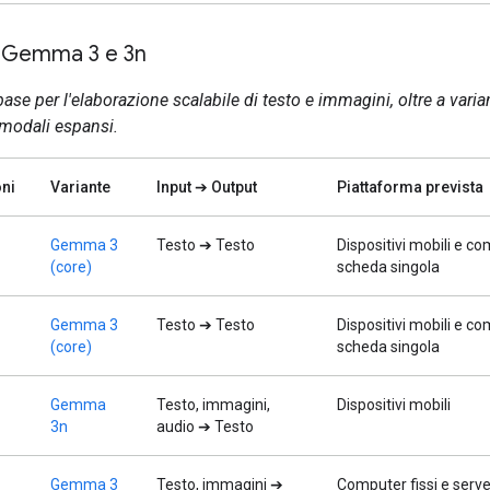
a Gemma 3 e 3n
base per l'elaborazione scalabile di testo e immagini, oltre a varian
imodali espansi.
ni
Variante
Input ➔ Output
Piattaforma prevista
Gemma 3
Testo ➔ Testo
Dispositivi mobili e c
(core)
scheda singola
Gemma 3
Testo ➔ Testo
Dispositivi mobili e c
(core)
scheda singola
Gemma
Testo, immagini,
Dispositivi mobili
3n
audio ➔ Testo
Gemma 3
Testo, immagini ➔
Computer fissi e serve