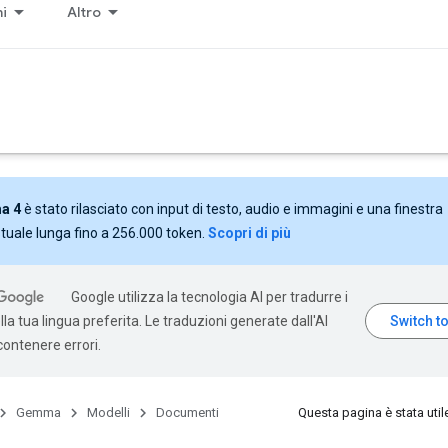
ni
Altro
a 4
è stato rilasciato con input di testo, audio e immagini e una finestra
tuale lunga fino a 256.000 token.
Scopri di più
Google utilizza la tecnologia AI per tradurre i
la tua lingua preferita. Le traduzioni generate dall'AI
ontenere errori.
Gemma
Modelli
Documenti
Questa pagina è stata util