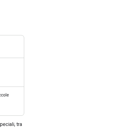
ccole
eciali, tra