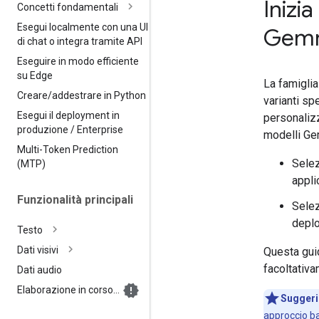
Inizia
Concetti fondamentali
Esegui localmente con una UI
Gem
di chat o integra tramite API
Eseguire in modo efficiente
su Edge
La famigli
Creare
/
addestrare in Python
varianti sp
Esegui il deployment in
personalizz
produzione
/
Enterprise
modelli Ge
Multi-Token Prediction
Sele
(MTP)
appli
Funzionalità principali
Selez
deplo
Testo
Dati visivi
Questa guid
facoltativ
Dati audio
Elaborazione in corso…
Suggeri
approccio bas