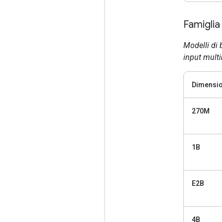
Famigli
Modelli di 
input mult
Dimensio
270M
1B
E2B
4B