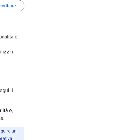
feedback
nalità e
lizzi i
gui il
lità e,
ne.
eguire un
erativa