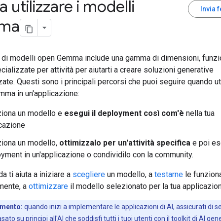
 a utilizzare i modelli
Invia 
ma
a di modelli open Gemma include una gamma di dimensioni, funzio
ecializzate per attività per aiutarti a creare soluzioni generative
ate. Questi sono i principali percorsi che puoi seguire quando uti
mma in un'applicazione:
ziona un modello e
esegui il deployment così com'è
nella tua
cazione
iona un modello,
ottimizzalo per un'attività specifica
e poi ese
yment in un'applicazione o condividilo con la community.
a ti aiuta a iniziare a
scegliere
un modello, a
testarne
le funziona
amente, a
ottimizzare
il modello selezionato per la tua applicazio
mento:
quando inizi a implementare le applicazioni di AI, assicurati di s
ato su principi all'AI che soddisfi tutti i tuoi utenti con il
toolkit di AI gen