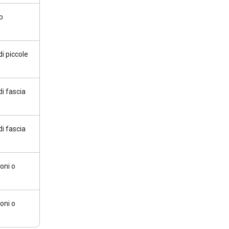
op
di piccole
di fascia
di fascia
oni o
oni o