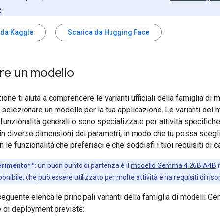
e
.
 da Kaggle
Scarica da Hugging Face
ere un modello
one ti aiuta a comprendere le varianti ufficiali della famiglia di m
elezionare un modello per la tua applicazione. Le varianti del 
funzionalità generali o sono specializzate per attività specifich
 in diverse dimensioni dei parametri, in modo che tu possa scegl
 le funzionalità che preferisci e che soddisfi i tuoi requisiti di c
rimento**:
un buon punto di partenza è il
modello Gemma 4 26B A4B
n
onibile, che può essere utilizzato per molte attività e ha requisiti di risor
seguente elenca le principali varianti della famiglia di modelli G
e di deployment previste: