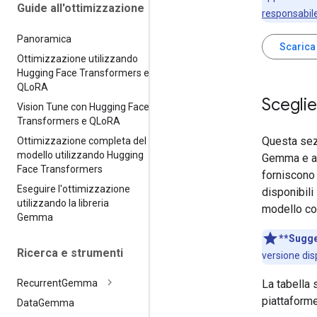
Guide all'ottimizzazione
responsabil
Panoramica
Scarica
Ottimizzazione utilizzando
Hugging Face Transformers e
QLo
RA
Scegli
Vision Tune con Hugging Face
Transformers e QLo
RA
Questa sezi
Ottimizzazione completa del
modello utilizzando Hugging
Gemma e a s
Face Transformers
forniscono 
Eseguire l'ottimizzazione
disponibili
utilizzando la libreria
modello con
Gemma
**Sugge
Ricerca e strumenti
versione disp
La tabella 
Recurrent
Gemma
piattaform
Data
Gemma