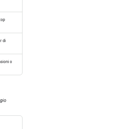
ptop
r di
sioni o
ggio