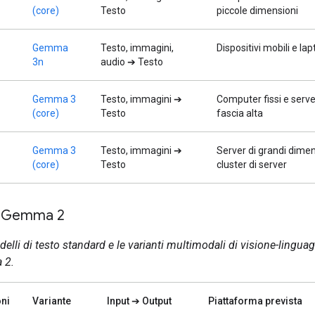
(core)
Testo
piccole dimensioni
Gemma
Testo, immagini,
Dispositivi mobili e la
3n
audio ➔ Testo
Gemma 3
Testo, immagini ➔
Computer fissi e serve
(core)
Testo
fascia alta
Gemma 3
Testo, immagini ➔
Server di grandi dimen
(core)
Testo
cluster di server
a Gemma 2
elli di testo standard e le varianti multimodali di visione-lingua
 2.
ni
Variante
Input ➔ Output
Piattaforma prevista