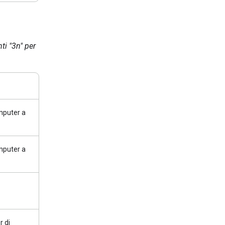
ti "3n" per
omputer a
omputer a
r di