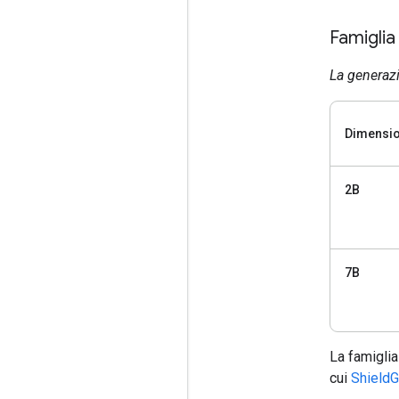
Famigli
La generazi
Dimensio
2B
7B
La famiglia
cui
Shield