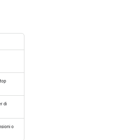
ptop
r di
nsioni o