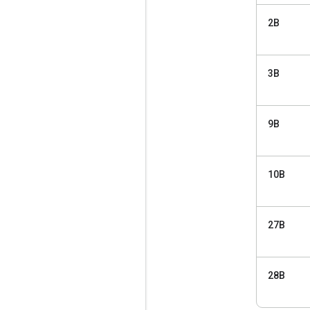
2B
3B
9B
10B
27B
28B