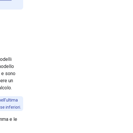
odelli
modello
e e sono
iere un
alcolo.
ell'ultima
se inferiori.
emma e le