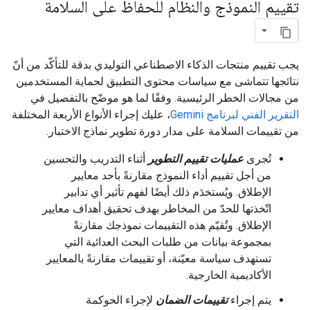
تقييم النموذج والنظام للحفاظ على السلامة
يجب تقييم منتجات الذكاء الاصطناعي التوليدي بدقة للتأكّد من أنّ
نتائجها تتماشى مع سياسات محتوى التطبيق لحماية المستخدمين
من مجالات الخطر الرئيسية. وفقًا لما هو موضّح بالتفصيل في
التقرير الفني لبرنامج Gemini
، عليك إجراء الأنواع الأربعة المختلفة
من تقييمات السلامة على مدار دورة تطوير نماذج الاختبار.
تُجرى
عمليات تقييم التطوير
أثناء التدريب والتحسين
من أجل تقييم أداء النموذج مقارنةً بأحد معايير
الإطلاق. ويُستخدَم ذلك أيضًا لفهم تأثير أي تدابير
اتّخذتها للحدّ من المخاطر بهدف تحقيق أهداف معايير
الإطلاق. وتُقيّم هذه التقييمات نموذجك مقارنةً
بمجموعة بيانات من طلبات البحث العدائية التي
تستهدف سياسة معيّنة، أو تقييمات مقارنةً بالمعايير
الأكاديمية الخارجية.
يتم إجراء
تقييمات الضمان
لإجراء الحوكمة