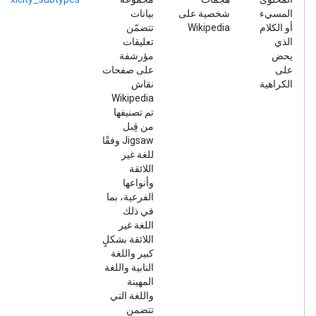
المسيء
شخصية على
بيانات
أو الكلام
Wikipedia
تتضمّن
الذي
تعليقات
يحض
مؤرشفة
على
على صفحات
الكراهية
نقاش
Wikipedia
تم تصنيفها
من قِبل
Jigsaw وفقًا
للغة غير
اللائقة
وأنواعها
الفرعية، بما
في ذلك
اللغة غير
اللائقة بشكلٍ
كبير واللغة
النابية واللغة
المهينة
واللغة التي
تتضمن