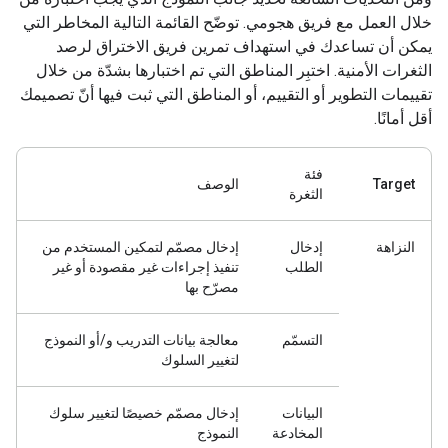
خلال العمل مع فريق هجومي. توضّح القائمة التالية المخاطر التي
يمكن أن تساعدك في استهداف تمرين فريق الاختراق لرصد
الثغرات الأمنية. اختبِر المناطق التي تم اختبارها بشدّة من خلال
تقييمات التطوير أو التقييم، أو المناطق التي ثبت فيها أنّ تصميمك
أقل أمانًا.
فئة
Target
الوصف
الثغرة
النزاهة
إدخال
إدخال مصمّم لتمكين المستخدم من
الطلب
تنفيذ إجراءات غير مقصودة أو غير
مصرّح بها
التسمّم
معالجة بيانات التدريب و/أو النموذج
لتغيير السلوك
البيانات
إدخال مصمّم خصيصًا لتغيير سلوك
المخادعة
النموذج