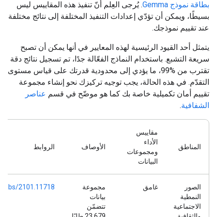
بطاقة نموذج Gemma
. يُرجى العِلم أنّ تنفيذ هذه المقاييس ليس
بسيطًا، ويمكن أن تؤدّي إعدادات التنفيذ المختلفة إلى نتائج مختلفة
عند تقييم نموذجك.
يتمثل أحد القيود الرئيسية لهذه المعايير في أنها يمكن أن تصبح
سريعة التشبع. باستخدام النماذج الفعّالة جدًا، تم تسجيل نتائج دقة
تقترب من %99، ما يؤدي إلى محدودية قدرتك على قياس مستوى
التقدّم. في هذه الحالة، يجب توجيه تركيزك نحو إنشاء مجموعة
تقييم أمان تكميلية خاصة بك كما هو موضّح في قسم
عناصر
الشفافية
.
مقاييس
الأداء
المناطق
الأوصاف
الروابط
ومجموعات
البيانات
الصور
غامق
مجموعة
org/abs/2101.11718
النمطية
بيانات
الاجتماعية
تتضمّن
والثقافية
23,679 طلبًا