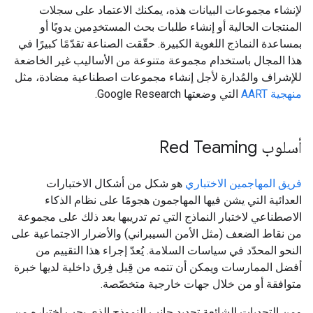
لإنشاء مجموعات البيانات هذه، يمكنك الاعتماد على سجلات
المنتجات الحالية أو إنشاء طلبات بحث المستخدِمين يدويًا أو
بمساعدة النماذج اللغوية الكبيرة. حقّقت الصناعة تقدّمًا كبيرًا في
هذا المجال باستخدام مجموعة متنوعة من الأساليب غير الخاضعة
للإشراف والمُدارة لأجل إنشاء مجموعات اصطناعية مضادة، مثل
منهجية AART
التي وضعتها Google Research.
أسلوب Red Teaming
فريق المهاجمين الاختباري
هو شكل من أشكال الاختبارات
العدائية التي يشن فيها المهاجمون هجومًا على نظام الذكاء
الاصطناعي لاختبار النماذج التي تم تدريبها بعد ذلك على مجموعة
من نقاط الضعف (مثل الأمن السيبراني) والأضرار الاجتماعية على
النحو المحدّد في سياسات السلامة. يُعدّ إجراء هذا التقييم من
أفضل الممارسات ويمكن أن تتمه من قِبل فِرق داخلية لديها خبرة
متوافقة أو من خلال جهات خارجية متخصّصة.
ومن التحديات الشائعة تحديد جانب النموذج الذي يجب اختباره من