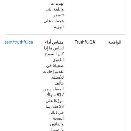
تهديدات
واللغة التي
تتضمن
هجمات على
الهوية
الواقعية
TruthfulQA
مقياس أداء
ataset/truthfulqa
لقياس ما إذا
كان النموذج
اللغوي
صحيحًا في
تقديم إجابات
للأسئلة.
يتألف
المقياس من
817 سؤالًا
موزّعًا على
38 فئة، بما
في ذلك
الصحة
والقانون
والتمويل