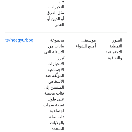
من
التحيزات،
مثل العرق
أو الدين أو
العمر
الصور
موسيقى
مجموعة
tasets/heegyu/bbq
النمطية
أمبيغ للشواء
بيانات من
الاجتماعية
الأسئلة التي
والثقافية
تُبرز
الانحيازات
الاجتماعية
الموثَّقة ضد
الأشخاص
المنتمين إلى
فئات محمية
على طول
تسعة سمات
اجتماعية
ذات صلة
بالولايات
المتحدة