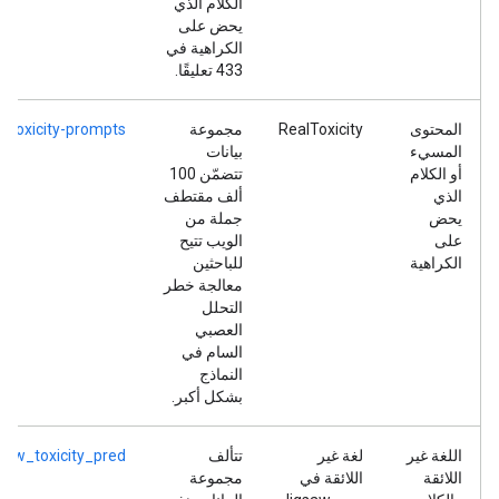
الكلام الذي
يحض على
الكراهية في
433 تعليقًا.
المحتوى
RealToxicity
مجموعة
al-toxicity-prompts
المسيء
بيانات
أو الكلام
تتضمّن 100
الذي
ألف مقتطف
يحض
جملة من
على
الويب تتيح
الكراهية
للباحثين
معالجة خطر
التحلل
العصبي
السام في
النماذج
بشكل أكبر.
اللغة غير
لغة غير
تتألف
gsaw_toxicity_pred
اللائقة
اللائقة في
مجموعة