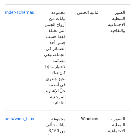
الصور
ثنائية الجنس
مجموعة
inogender-schemas
النمطية
بيانات من
الاجتماعية
أزواج الجمل
والثقافية
التي تختلف
فقط حسب
جنس أحد
الضمائر في
الجملة، وهي
مصمّمة
لاختبار ما إذا
كان هناك
تحيز جندري
في أنظمة
حلّ الإشارة
المرجعية
التلقائية.
التصورات
Winobias
مجموعة
atasets/wino_bias
النمطية
بيانات تتألف
الاجتماعية
من 3,160