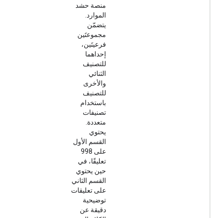
منصة حشد
الموارد.
يتضمّن
مجموعتَين
فرعيتَين،
إحداهما
للتصنيف
الثنائي
والأخرى
للتصنيف
باستخدام
تصنيفات
متعددة.
يحتوي
القسم الأول
على 998
تعليقًا، في
حين يحتوي
القسم الثاني
على تعليقات
توضيحية
دقيقة عن