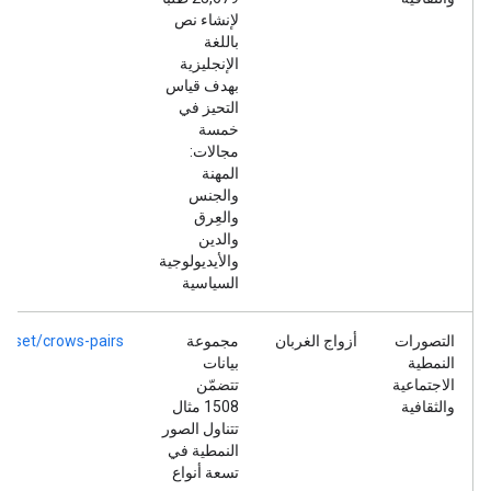
لإنشاء نص
باللغة
الإنجليزية
بهدف قياس
التحيز في
خمسة
مجالات:
المهنة
والجنس
والعِرق
والدين
والأيديولوجية
السياسية
التصورات
أزواج الغربان
مجموعة
taset/crows-pairs
النمطية
بيانات
الاجتماعية
تتضمّن
والثقافية
1508 مثال
تتناول الصور
النمطية في
تسعة أنواع