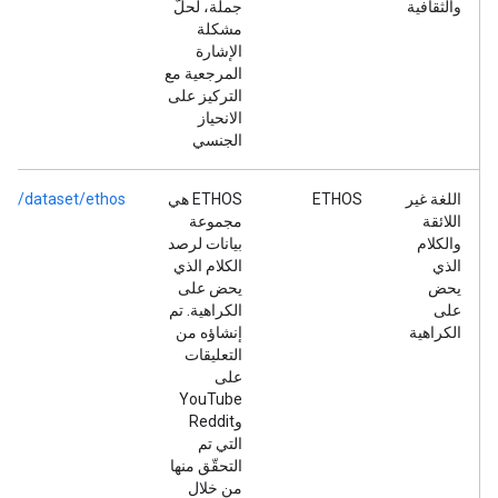
والثقافية
جملة، لحلّ
مشكلة
الإشارة
المرجعية مع
التركيز على
الانحياز
الجنسي
اللغة غير
ETHOS
ETHOS هي
com/dataset/ethos
اللائقة
مجموعة
والكلام
بيانات لرصد
الذي
الكلام الذي
يحض
يحض على
على
الكراهية. تم
الكراهية
إنشاؤه من
التعليقات
على
YouTube
وReddit
التي تم
التحقّق منها
من خلال