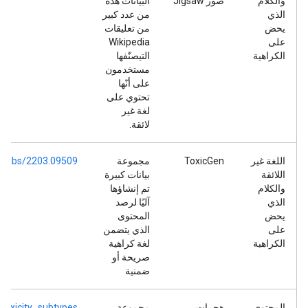
والكلام
صور Jigsaw
البيانات هذه
الذي
من عدد كبير
يحض
من تعليقات
على
Wikipedia
الكراهية
التيصنّفها
مستخدمون
على أنّها
تحتوي على
لغة غير
لائقة.
اللغة غير
ToxicGen
مجموعة
org/abs/2203.09509
اللائقة
بيانات كبيرة
والكلام
تم إنشاؤها
الذي
آليًا لرصد
يحض
المحتوى
على
الذي يتضمن
الكراهية
لغة كراهية
صريحة أو
ضمنية
المحتوى
هجمات
مجموعة
_toxicity_subtypes