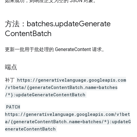
如果成功，则响应正文为空的 JSON 对象。
方法：batches
.
update
Generate
Content
Batch
更新一批用于批处理的 GenerateContent 请求。
端点
补丁
https:
/
/generativelanguage.googleapis.com
/v1beta
/{generateContentBatch.name=batches
/*}:updateGenerateContentBatch
PATCH
https://generativelanguage.googleapis.com/v1bet
a/{generateContentBatch.name=batches/*}:updateG
enerateContentBatch