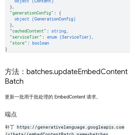
object (
Content
)
}
,
"generationConfig"
: 
{
object (
GenerationConfig
)
}
,
"cachedContent"
: 
string
,
"serviceTier"
: 
enum (
ServiceTier
)
,
"store"
: 
boolean
}
方法：batches
.
update
Embed
Content
Batch
更新一批用于批处理的 EmbedContent 请求。
端点
补丁
https:
/
/generativelanguage.googleapis.com
/v1beta
/{embedContentBatch.name=batches