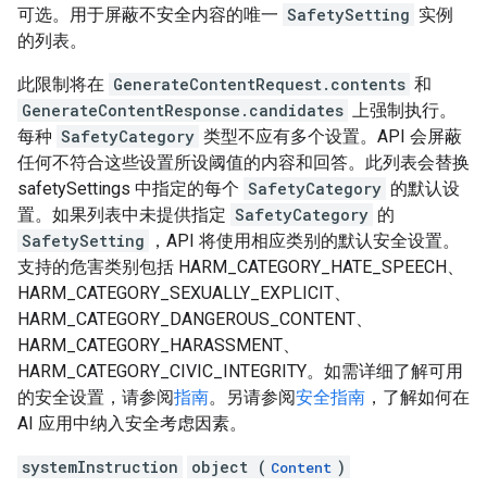
可选。用于屏蔽不安全内容的唯一
SafetySetting
实例
的列表。
此限制将在
GenerateContentRequest.contents
和
GenerateContentResponse.candidates
上强制执行。
每种
SafetyCategory
类型不应有多个设置。API 会屏蔽
任何不符合这些设置所设阈值的内容和回答。此列表会替换
safetySettings 中指定的每个
SafetyCategory
的默认设
置。如果列表中未提供指定
SafetyCategory
的
SafetySetting
，API 将使用相应类别的默认安全设置。
支持的危害类别包括 HARM_CATEGORY_HATE_SPEECH、
HARM_CATEGORY_SEXUALLY_EXPLICIT、
HARM_CATEGORY_DANGEROUS_CONTENT、
HARM_CATEGORY_HARASSMENT、
HARM_CATEGORY_CIVIC_INTEGRITY。如需详细了解可用
的安全设置，请参阅
指南
。另请参阅
安全指南
，了解如何在
AI 应用中纳入安全考虑因素。
systemInstruction
object (
)
Content