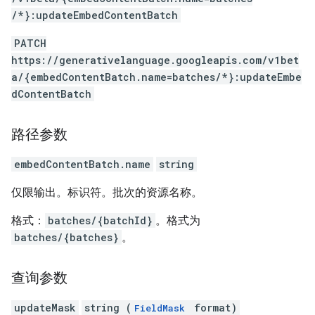
/*}:updateEmbedContentBatch
PATCH
https://generativelanguage.googleapis.com/v1bet
a/{embedContentBatch.name=batches/*}:updateEmbe
dContentBatch
路径参数
embedContentBatch.name
string
仅限输出。标识符。批次的资源名称。
格式：
batches/{batchId}
。格式为
batches/{batches}
。
查询参数
updateMask
string (
format)
FieldMask