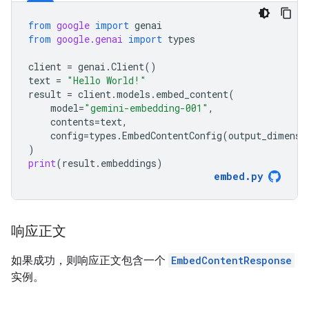
from
google
import
genai
from
google.genai
import
types
client
=
genai
.
Client
()
text
=
"Hello World!"
result
=
client
.
models
.
embed_content
(
model
=
"gemini-embedding-001"
,
contents
=
text
,
config
=
types
.
EmbedContentConfig
(
output_dimensi
)
print
(
result
.
embeddings
)
embed
.
py
响应正文
如果成功，则响应正文包含一个
EmbedContentResponse
实例。