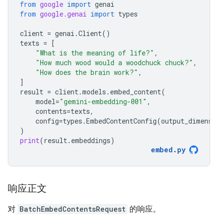
from
google
import
genai
from
google.genai
import
types
client
=
genai
.
Client
()
texts
=
[
"What is the meaning of life?"
,
"How much wood would a woodchuck chuck?"
,
"How does the brain work?"
,
]
result
=
client
.
models
.
embed_content
(
model
=
"gemini-embedding-001"
,
contents
=
texts
,
config
=
types
.
EmbedContentConfig
(
output_dimensi
)
print
(
result
.
embeddings
)
embed
.
py
响应正文
对
BatchEmbedContentsRequest
的响应。