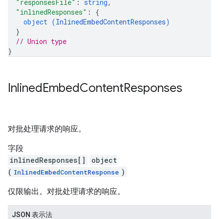
"responsesFile"
: 
string
,
"inlinedResponses"
: 
{
object (
InlinedEmbedContentResponses
)
}
// Union type
}
Inlined
Embed
Content
Responses
对批处理请求的响应。
字段
inlinedResponses[]
object
(
)
InlinedEmbedContentResponse
仅限输出。对批处理请求的响应。
JSON 表示法