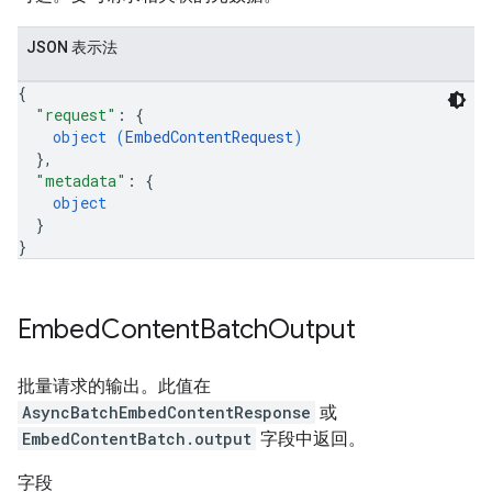
JSON 表示法
{
"request"
: 
{
object (
EmbedContentRequest
)
}
,
"metadata"
: 
{
object
}
}
Embed
Content
Batch
Output
批量请求的输出。此值在
AsyncBatchEmbedContentResponse
或
EmbedContentBatch.output
字段中返回。
字段