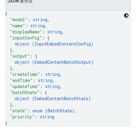
JSON 表示法
{
"model"
: 
string
,
"name"
: 
string
,
"displayName"
: 
string
,
"inputConfig"
: 
{
object (
InputEmbedContentConfig
)
}
,
"output"
: 
{
object (
EmbedContentBatchOutput
)
}
,
"createTime"
: 
string
,
"endTime"
: 
string
,
"updateTime"
: 
string
,
"batchStats"
: 
{
object (
EmbedContentBatchStats
)
}
,
"state"
: 
enum (
BatchState
)
,
"priority"
: 
string
}