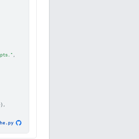
ipts."
,
e
),
he
.
py