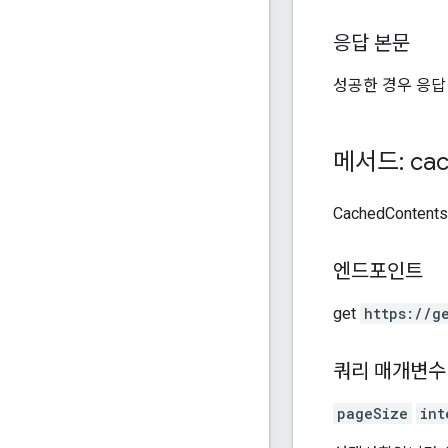
응답 본문
성공한 경우 응답
메서드: cac
CachedConte
엔드포인트
get
https:
/
/g
쿼리 매개변수
pageSize
int