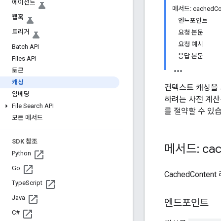
에이전트
메서드: cachedCon
웹훅
엔드포인트
트리거
요청 본문
요청 예시
Batch API
응답 본문
Files API
토큰
캐싱
컨텍스트 캐싱을 
임베딩
하려는 사전 계산
File Search API
를 절약할 수 있
모든 메서드
SDK 참조
메서드: cac
Python
Go
CachedConte
Type
Script
Java
엔드포인트
C#