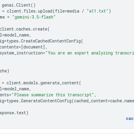
genai
.
Client
()
=
client
.
files
.
upload
(
file
=
media
/
"a11.txt"
)
me
=
"gemini-3.5-flash"
client
.
caches
.
create
(
l
=
model_name
,
ig
=
types
.
CreateCachedContentConfig
(
contents
=
[
document
],
system_instruction
=
"You are an expert analyzing transcr
che
)
=
client
.
models
.
generate_content
(
l
=
model_name
,
ents
=
"Please summarize this transcript"
,
ig
=
types
.
GenerateContentConfig
(
cached_content
=
cache
.
nam
sponse
.
text
)
cac