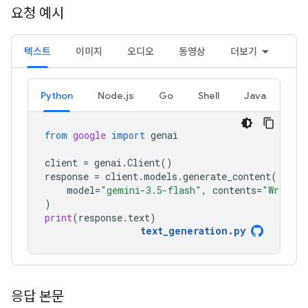
요청 예시
텍스트
이미지
오디오
동영상
더보기
Python
Node.js
Go
Shell
Java
from
google
import
genai
client
=
genai
.
Client
()
response
=
client
.
models
.
generate_content
(
model
=
"gemini-3.5-flash"
,
contents
=
"Write a
)
print
(
response
.
text
)
text_generation
.
py
응답 본문