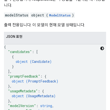
니다.
modelStatus
object (
)
ModelStatus
출력 전용입니다. 이 모델의 현재 모델 상태입니다.
JSON 표현
{
"candidates"
: 
[
{
object (
Candidate
)
}
]
,
"promptFeedback"
: 
{
object (
PromptFeedback
)
}
,
"usageMetadata"
: 
{
object (
UsageMetadata
)
}
,
"modelVersion"
: 
string
,