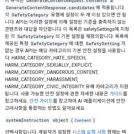
이 규칙은
GenerateContentRequest.contents
및
GenerateContentResponse.candidates
에 적용됩니다.
각
SafetyCategory
유형에 설정이 두 개 이상 있으면 안 됩
니다. API는 이러한 설정에 의해 설정된 기준을 충족하지 않는
콘텐츠와 대답을 차단합니다. 이 목록은 safetySettings에 지정
된 각
SafetyCategory
의 기본 설정을 재정의합니다. 목록에
제공된 특정
SafetyCategory
에 대한
SafetySetting
가
없는 경우 API는 해당 카테고리의 기본 안전 설정을 사용합니
다. HARM_CATEGORY_HATE_SPEECH,
HARM_CATEGORY_SEXUALLY_EXPLICIT,
HARM_CATEGORY_DANGEROUS_CONTENT,
HARM_CATEGORY_HARASSMENT,
HARM_CATEGORY_CIVIC_INTEGRITY 유해 카테고리가 지원
됩니다. 사용 가능한 안전 설정에 관한 자세한 내용은
가이드
를
참고하세요.
안전 가이드
를 참고하여 AI 애플리케이션에 안전
고려사항을 통합하는 방법도 알아보세요.
systemInstruction
object (
)
Content
선택사항입니다. 개발자가 설정한
시스템 요청 사항
현재는 텍