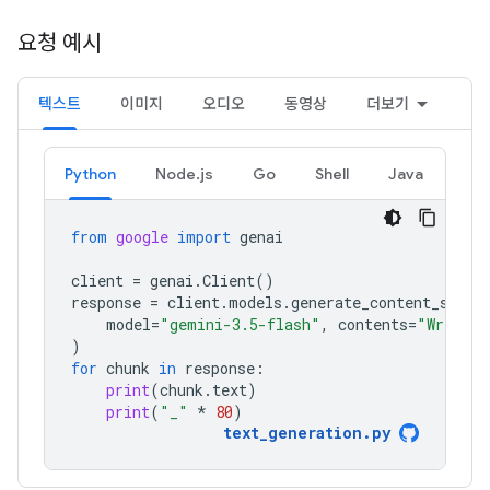
요청 예시
텍스트
이미지
오디오
동영상
더보기
Python
Node.js
Go
Shell
Java
from
google
import
genai
client
=
genai
.
Client
()
response
=
client
.
models
.
generate_content_strea
model
=
"gemini-3.5-flash"
,
contents
=
"Write a
)
for
chunk
in
response
:
print
(
chunk
.
text
)
print
(
"_"
*
80
)
text_generation
.
py