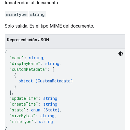
transferidos al documento.
mimeType
string
Solo salida. Es el tipo MIME del documento.
Representación JSON
{
"name"
: 
string
,
"displayName"
: 
string
,
"customMetadata"
: 
[
{
object (
CustomMetadata
)
}
]
,
"updateTime"
: 
string
,
"createTime"
: 
string
,
"state"
: 
enum (
State
)
,
"sizeBytes"
: 
string
,
"mimeType"
: 
string
}