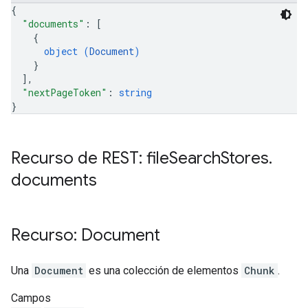
{
"documents"
: 
[
{
object (
Document
)
}
]
,
"nextPageToken"
: 
string
}
Recurso de REST: file
Search
Stores
.
documents
Recurso: Document
Una
Document
es una colección de elementos
Chunk
.
Campos