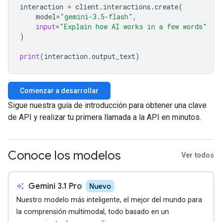
interaction
=
client
.
interactions
.
create
(
model
=
"gemini-3.5-flash"
,
input
=
"Explain how AI works in a few words"
)
print
(
interaction
.
output_text
)
Comenzar a desarrollar
Sigue nuestra guía de introducción para obtener una clave
de API y realizar tu primera llamada a la API en minutos.
Conoce los modelos
Ver todos
auto_awesome
Gemini 3.1 Pro
Nuevo
Nuestro modelo más inteligente, el mejor del mundo para
la comprensión multimodal, todo basado en un