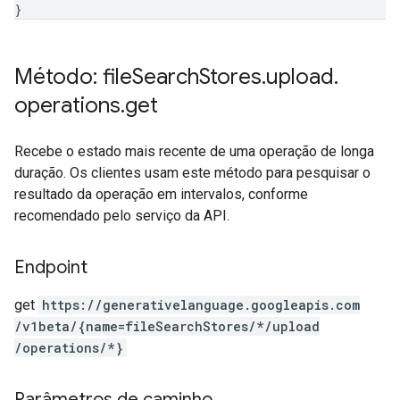
}
Método: file
Search
Stores
.
upload
.
operations
.
get
Recebe o estado mais recente de uma operação de longa
duração. Os clientes usam este método para pesquisar o
resultado da operação em intervalos, conforme
recomendado pelo serviço da API.
Endpoint
get
https:
/
/generativelanguage.googleapis.com
/v1beta
/{name=fileSearchStores
/*
/upload
/operations
/*}
Parâmetros de caminho