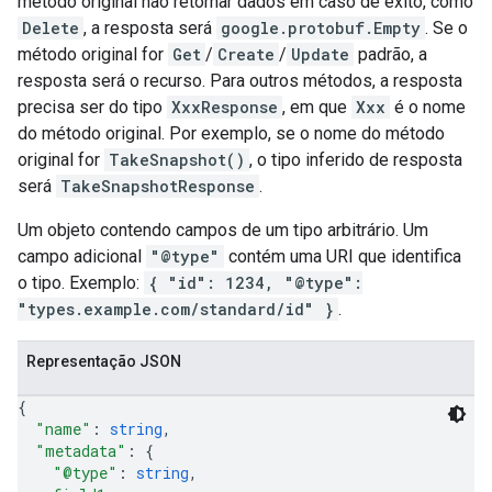
método original não retornar dados em caso de êxito, como
Delete
, a resposta será
google.protobuf.Empty
. Se o
método original for
Get
/
Create
/
Update
padrão, a
resposta será o recurso. Para outros métodos, a resposta
precisa ser do tipo
XxxResponse
, em que
Xxx
é o nome
do método original. Por exemplo, se o nome do método
original for
TakeSnapshot()
, o tipo inferido de resposta
será
TakeSnapshotResponse
.
Um objeto contendo campos de um tipo arbitrário. Um
campo adicional
"@type"
contém uma URI que identifica
o tipo. Exemplo:
{ "id": 1234, "@type":
"types.example.com/standard/id" }
.
Representação JSON
{
"name"
: 
string
,
"metadata"
: 
{
"@type"
: 
string
,