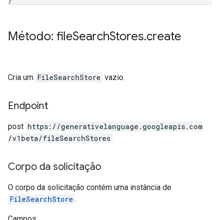
Método: file
Search
Stores
.
create
Cria um
FileSearchStore
vazio.
Endpoint
post
https:
/
/generativelanguage.googleapis.com
/v1beta
/fileSearchStores
Corpo da solicitação
O corpo da solicitação contém uma instância de
FileSearchStore
.
Campos