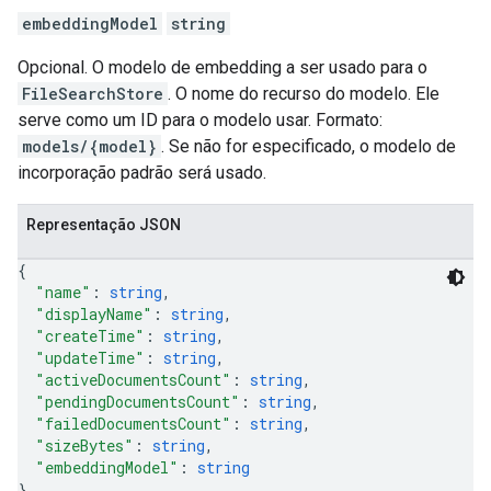
embeddingModel
string
Opcional. O modelo de embedding a ser usado para o
FileSearchStore
. O nome do recurso do modelo. Ele
serve como um ID para o modelo usar. Formato:
models/{model}
. Se não for especificado, o modelo de
incorporação padrão será usado.
Representação JSON
{
"name"
: 
string
,
"displayName"
: 
string
,
"createTime"
: 
string
,
"updateTime"
: 
string
,
"activeDocumentsCount"
: 
string
,
"pendingDocumentsCount"
: 
string
,
"failedDocumentsCount"
: 
string
,
"sizeBytes"
: 
string
,
"embeddingModel"
: 
string
}