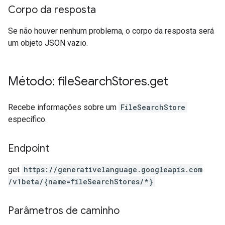
Corpo da resposta
Se não houver nenhum problema, o corpo da resposta será
um objeto JSON vazio.
Método: file
Search
Stores
.
get
Recebe informações sobre um
FileSearchStore
específico.
Endpoint
get
https:
/
/generativelanguage.googleapis.com
/v1beta
/{name=fileSearchStores
/*}
Parâmetros de caminho