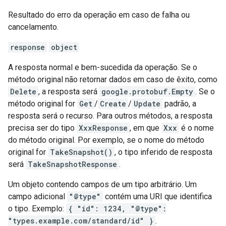
Resultado do erro da operação em caso de falha ou
cancelamento.
response
object
A resposta normal e bem-sucedida da operação. Se o
método original não retornar dados em caso de êxito, como
Delete
, a resposta será
google.protobuf.Empty
. Se o
método original for
Get
/
Create
/
Update
padrão, a
resposta será o recurso. Para outros métodos, a resposta
precisa ser do tipo
XxxResponse
, em que
Xxx
é o nome
do método original. Por exemplo, se o nome do método
original for
TakeSnapshot()
, o tipo inferido de resposta
será
TakeSnapshotResponse
.
Um objeto contendo campos de um tipo arbitrário. Um
campo adicional
"@type"
contém uma URI que identifica
o tipo. Exemplo:
{ "id": 1234, "@type":
"types.example.com/standard/id" }
.