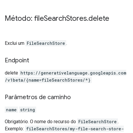
Método: file
Search
Stores
.
delete
Exclui um
FileSearchStore
.
Endpoint
delete
https:
/
/generativelanguage.googleapis.com
/v1beta
/{name=fileSearchStores
/*}
Parâmetros de caminho
name
string
Obrigatório. O nome do recurso do
FileSearchStore
.
Exemplo:
fileSearchStores/my-file-search-store-