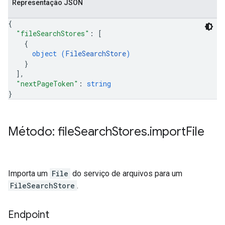
Representação JSON
{
"fileSearchStores"
: 
[
{
object (
FileSearchStore
)
}
]
,
"nextPageToken"
: 
string
}
Método: file
Search
Stores
.
import
File
Importa um
File
do serviço de arquivos para um
FileSearchStore
.
Endpoint