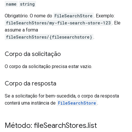
name
string
Obrigatório. O nome do
FileSearchStore
. Exemplo:
fileSearchStores/my-file-search-store-123
. Ele
assume a forma
fileSearchStores/{filesearchstore}
.
Corpo da solicitação
O corpo da solicitação precisa estar vazio.
Corpo da resposta
Se a solicitação for bem-sucedida, o corpo da resposta
conterá uma instância de
FileSearchStore
.
Método: file
Search
Stores
.
list