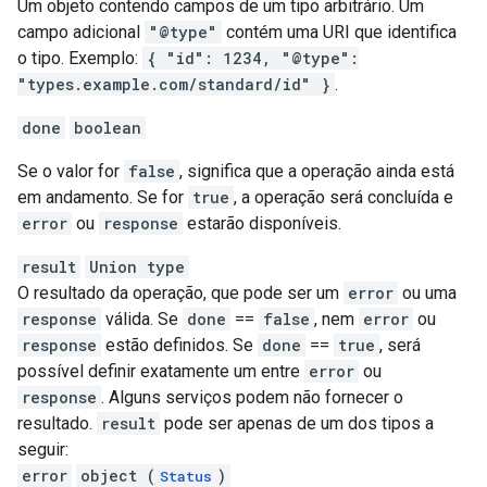
Um objeto contendo campos de um tipo arbitrário. Um
campo adicional
"@type"
contém uma URI que identifica
o tipo. Exemplo:
{ "id": 1234, "@type":
"types.example.com/standard/id" }
.
done
boolean
Se o valor for
false
, significa que a operação ainda está
em andamento. Se for
true
, a operação será concluída e
error
ou
response
estarão disponíveis.
result
Union type
O resultado da operação, que pode ser um
error
ou uma
response
válida. Se
done
==
false
, nem
error
ou
response
estão definidos. Se
done
==
true
, será
possível definir exatamente um entre
error
ou
response
. Alguns serviços podem não fornecer o
resultado.
result
pode ser apenas de um dos tipos a
seguir:
error
object (
)
Status