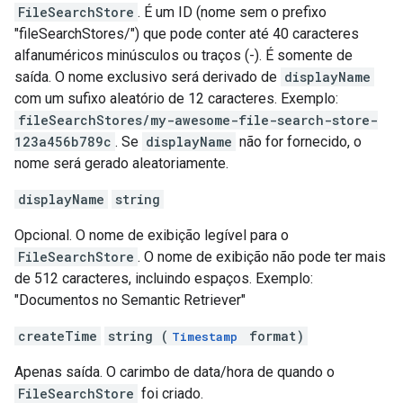
FileSearchStore
. É um ID (nome sem o prefixo
"fileSearchStores/") que pode conter até 40 caracteres
alfanuméricos minúsculos ou traços (-). É somente de
saída. O nome exclusivo será derivado de
displayName
com um sufixo aleatório de 12 caracteres. Exemplo:
fileSearchStores/my-awesome-file-search-store-
123a456b789c
. Se
displayName
não for fornecido, o
nome será gerado aleatoriamente.
displayName
string
Opcional. O nome de exibição legível para o
FileSearchStore
. O nome de exibição não pode ter mais
de 512 caracteres, incluindo espaços. Exemplo:
"Documentos no Semantic Retriever"
createTime
string (
format)
Timestamp
Apenas saída. O carimbo de data/hora de quando o
FileSearchStore
foi criado.