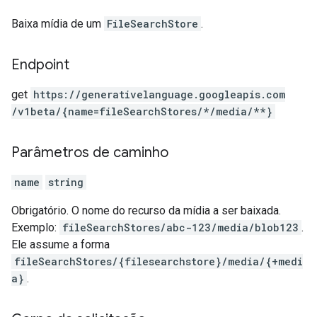
Baixa mídia de um
FileSearchStore
.
Endpoint
get
https:
/
/generativelanguage.googleapis.com
/v1beta
/{name=fileSearchStores
/*
/media
/**}
Parâmetros de caminho
name
string
Obrigatório. O nome do recurso da mídia a ser baixada.
Exemplo:
fileSearchStores/abc-123/media/blob123
.
Ele assume a forma
fileSearchStores/{filesearchstore}/media/{+medi
a}
.