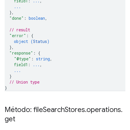
field1
: 
...
,
...
}
,
"done"
: 
boolean
,
// result
"error"
: 
{
object (
Status
)
}
,
"response"
: 
{
"@type"
: 
string
,
field1
: 
...
,
...
}
// Union type
}
Método: file
Search
Stores
.
operations
.
get