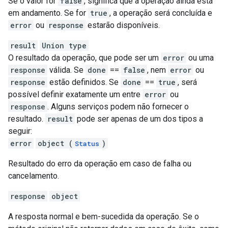
Se o valor for
false
, significa que a operação ainda está
em andamento. Se for
true
, a operação será concluída e
error
ou
response
estarão disponíveis.
result
Union type
O resultado da operação, que pode ser um
error
ou uma
response
válida. Se
done
==
false
, nem
error
ou
response
estão definidos. Se
done
==
true
, será
possível definir exatamente um entre
error
ou
response
. Alguns serviços podem não fornecer o
resultado.
result
pode ser apenas de um dos tipos a
seguir:
error
object (
)
Status
Resultado do erro da operação em caso de falha ou
cancelamento.
response
object
A resposta normal e bem-sucedida da operação. Se o