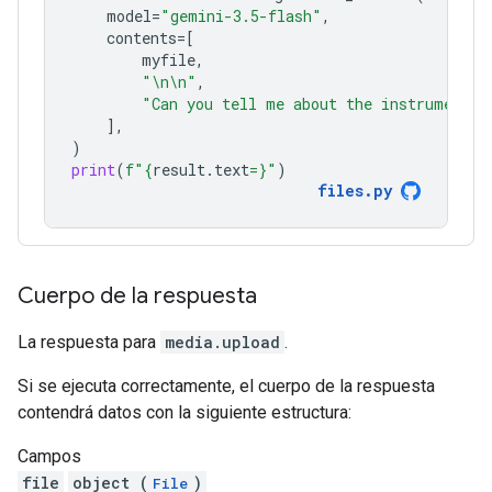
model
=
"gemini-3.5-flash"
,
contents
=
[
myfile
,
"
\n\n
"
,
"Can you tell me about the instruments 
],
)
print
(
f
"
{
result
.
text
=}
"
)
files
.
py
Cuerpo de la respuesta
La respuesta para
media.upload
.
Si se ejecuta correctamente, el cuerpo de la respuesta
contendrá datos con la siguiente estructura:
Campos
file
object (
)
File