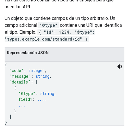
usen las API.
Un objeto que contiene campos de un tipo arbitrario. Un
campo adicional
"@type"
contiene una URI que identifica
el tipo. Ejemplo:
{ "id": 1234, "@type":
"types.example.com/standard/id" }
.
Representación JSON
{
"code"
: 
integer
,
"message"
: 
string
,
"details"
: 
[
{
"@type"
: 
string
,
field1
: 
...
,
...
}
]
}