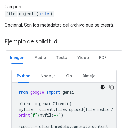
Campos
file
object (
)
File
Opcional. Son los metadatos del archivo que se creará.
Ejemplo de solicitud
Imagen
Audio
Texto
Video
PDF
Python
Node.js
Go
Almeja
from
google
import
genai
client
=
genai
.
Client
()
myfile
=
client
.
files
.
upload
(
file
=
media
/
"Caju
print
(
f
"
{
myfile
=}
"
)
result
=
client
.
models
.
generate_content
(