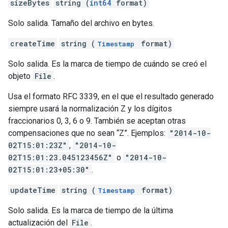
sizeBytes
string (
int64
format)
Solo salida. Tamaño del archivo en bytes.
createTime
string (
format)
Timestamp
Solo salida. Es la marca de tiempo de cuándo se creó el
objeto
File
.
Usa el formato RFC 3339, en el que el resultado generado
siempre usará la normalización Z y los dígitos
fraccionarios 0, 3, 6 o 9. También se aceptan otras
compensaciones que no sean “Z”. Ejemplos:
"2014-10-
02T15:01:23Z"
,
"2014-10-
02T15:01:23.045123456Z"
o
"2014-10-
02T15:01:23+05:30"
.
updateTime
string (
format)
Timestamp
Solo salida. Es la marca de tiempo de la última
actualización del
File
.