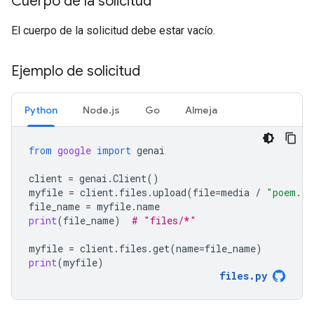
Cuerpo de la solicitud
El cuerpo de la solicitud debe estar vacío.
Ejemplo de solicitud
Python
Node.js
Go
Almeja
from
google
import
genai
client
=
genai
.
Client
()
myfile
=
client
.
files
.
upload
(
file
=
media
/
"poem.tx
file_name
=
myfile
.
name
print
(
file_name
)
# "files/*"
myfile
=
client
.
files
.
get
(
name
=
file_name
)
print
(
myfile
)
files
.
py