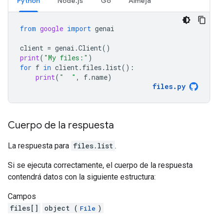
Python
Node.js
Go
Almeja
from
google
import
genai
client
=
genai
.
Client
()
print
(
"My files:"
)
for
f
in
client
.
files
.
list
():
print
(
"  "
,
f
.
name
)
files
.
py
Cuerpo de la respuesta
La respuesta para
files.list
.
Si se ejecuta correctamente, el cuerpo de la respuesta
contendrá datos con la siguiente estructura:
Campos
files[]
object (
)
File