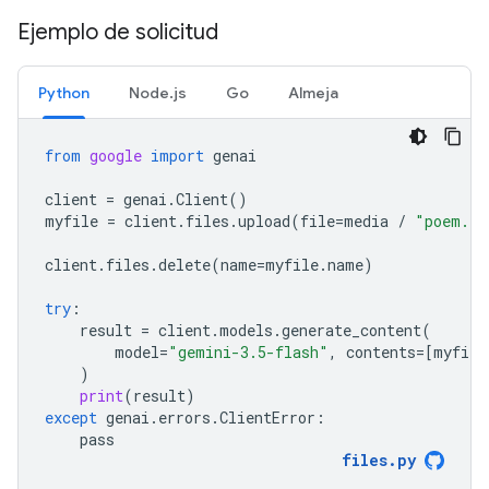
Ejemplo de solicitud
Python
Node.js
Go
Almeja
from
google
import
genai
client
=
genai
.
Client
()
myfile
=
client
.
files
.
upload
(
file
=
media
/
"poem.tx
client
.
files
.
delete
(
name
=
myfile
.
name
)
try
:
result
=
client
.
models
.
generate_content
(
model
=
"gemini-3.5-flash"
,
contents
=
[
myfile
)
print
(
result
)
except
genai
.
errors
.
ClientError
:
pass
files
.
py