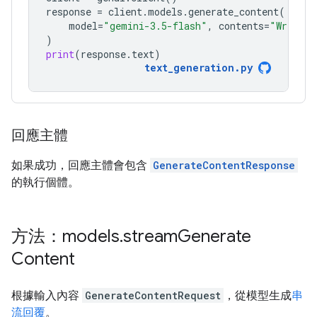
response
=
client
.
models
.
generate_content
(
model
=
"gemini-3.5-flash"
,
contents
=
"Write a
)
print
(
response
.
text
)
text_generation
.
py
回應主體
如果成功，回應主體會包含
GenerateContentResponse
的執行個體。
方法：models
.
stream
Generate
Content
根據輸入內容
GenerateContentRequest
，從模型生成
串
流回覆
。