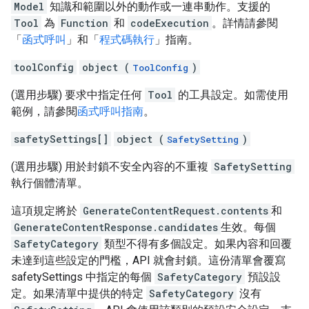
Model
知識和範圍以外的動作或一連串動作。支援的
Tool
為
Function
和
codeExecution
。詳情請參閱
「
函式呼叫
」和「
程式碼執行
」指南。
toolConfig
object (
)
ToolConfig
(選用步驟) 要求中指定任何
Tool
的工具設定。如需使用
範例，請參閱
函式呼叫指南
。
safetySettings[]
object (
)
SafetySetting
(選用步驟) 用於封鎖不安全內容的不重複
SafetySetting
執行個體清單。
這項規定將於
GenerateContentRequest.contents
和
GenerateContentResponse.candidates
生效。每個
SafetyCategory
類型不得有多個設定。如果內容和回覆
未達到這些設定的門檻，API 就會封鎖。這份清單會覆寫
safetySettings 中指定的每個
SafetyCategory
預設設
定。如果清單中提供的特定
SafetyCategory
沒有