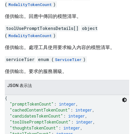
(
)
ModalityTokenCount
僅供輸出。回應中傳回的模態清單。
toolUsePromptTokensDetails[]
object
(
)
ModalityTokenCount
僅供輸出。處理工具使用要求輸入內容的模態清單。
serviceTier
enum (
)
ServiceTier
僅供輸出。要求的服務層級。
JSON 表示法
{
"promptTokenCount"
: 
integer
,
"cachedContentTokenCount"
: 
integer
,
"candidatesTokenCount"
: 
integer
,
"toolUsePromptTokenCount"
: 
integer
,
"thoughtsTokenCount"
: 
integer
,
"totalTokenCount"
: 
integer
,