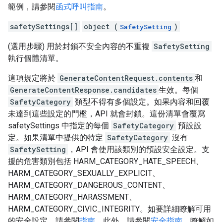
範例，請參閱
函式呼叫指南
。
safetySettings[]
object (
)
SafetySetting
(選用步驟) 用於封鎖不安全內容的不重複
SafetySetting
執行個體清單。
這項規定將於
GenerateContentRequest.contents
和
GenerateContentResponse.candidates
生效。每個
SafetyCategory
類型不得有多個設定。如果內容和回覆
未達到這些設定的門檻，API 就會封鎖。這份清單會覆寫
safetySettings 中指定的每個
SafetyCategory
預設設
定。如果清單中提供的特定
SafetyCategory
沒有
SafetySetting
，API 會使用該類別的預設安全設定。支
援的危害類別包括 HARM_CATEGORY_HATE_SPEECH、
HARM_CATEGORY_SEXUALLY_EXPLICIT、
HARM_CATEGORY_DANGEROUS_CONTENT、
HARM_CATEGORY_HARASSMENT、
HARM_CATEGORY_CIVIC_INTEGRITY。如要詳細瞭解可用
的安全設定，請參閱
指南
。此外，請參閱
安全指南
，瞭解如