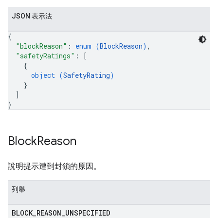
JSON 表示法
{
"blockReason"
: 
enum (
BlockReason
)
,
"safetyRatings"
: 
[
{
object (
SafetyRating
)
}
]
}
Block
Reason
說明提示遭到封鎖的原因。
列舉
BLOCK
_
REASON
_
UNSPECIFIED