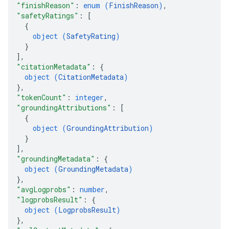
"finishReason"
: 
enum (
FinishReason
)
,
"safetyRatings"
: 
[
{
object (
SafetyRating
)
}
]
,
"citationMetadata"
: 
{
object (
CitationMetadata
)
}
,
"tokenCount"
: 
integer
,
"groundingAttributions"
: 
[
{
object (
GroundingAttribution
)
}
]
,
"groundingMetadata"
: 
{
object (
GroundingMetadata
)
}
,
"avgLogprobs"
: 
number
,
"logprobsResult"
: 
{
object (
LogprobsResult
)
}
,