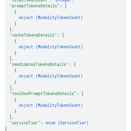
"promptTokensDetails"
: 
[
{
object (
ModalityTokenCount
)
}
]
,
"cacheTokensDetails"
: 
[
{
object (
ModalityTokenCount
)
}
]
,
"candidatesTokensDetails"
: 
[
{
object (
ModalityTokenCount
)
}
]
,
"toolUsePromptTokensDetails"
: 
[
{
object (
ModalityTokenCount
)
}
]
,
"serviceTier"
: 
enum (
ServiceTier
)
}