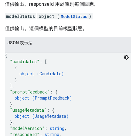
僅供輸出。responseId 用於識別每個回應。
modelStatus
object (
)
ModelStatus
僅供輸出。這個模型的目前模型狀態。
JSON 表示法
{
"candidates"
: 
[
{
object (
Candidate
)
}
]
,
"promptFeedback"
: 
{
object (
PromptFeedback
)
}
,
"usageMetadata"
: 
{
object (
UsageMetadata
)
}
,
"modelVersion"
: 
string
,
"responseId"
: 
string
,