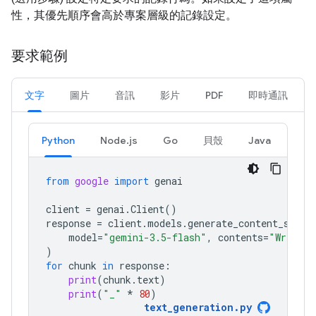
性，其優先順序會高於專案層級的記錄設定。
要求範例
文字
圖片
音訊
影片
PDF
即時通訊
Python
Node.js
Go
貝殼
Java
from
google
import
genai
client
=
genai
.
Client
()
response
=
client
.
models
.
generate_content_strea
model
=
"gemini-3.5-flash"
,
contents
=
"Write a
)
for
chunk
in
response
:
print
(
chunk
.
text
)
print
(
"_"
*
80
)
text_generation
.
py