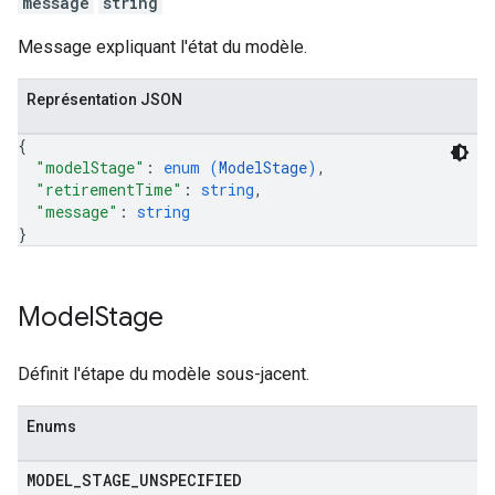
message
string
Message expliquant l'état du modèle.
Représentation JSON
{
"modelStage"
: 
enum (
ModelStage
)
,
"retirementTime"
: 
string
,
"message"
: 
string
}
Model
Stage
Définit l'étape du modèle sous-jacent.
Enums
MODEL
_
STAGE
_
UNSPECIFIED