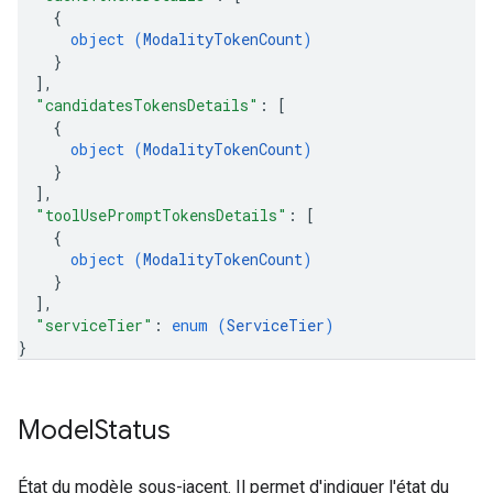
{
object (
ModalityTokenCount
)
}
]
,
"candidatesTokensDetails"
: 
[
{
object (
ModalityTokenCount
)
}
]
,
"toolUsePromptTokensDetails"
: 
[
{
object (
ModalityTokenCount
)
}
]
,
"serviceTier"
: 
enum (
ServiceTier
)
}
Model
Status
État du modèle sous-jacent. Il permet d'indiquer l'état du