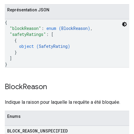
Représentation JSON
{
"blockReason"
: 
enum (
BlockReason
)
,
"safetyRatings"
: 
[
{
object (
SafetyRating
)
}
]
}
Block
Reason
Indique la raison pour laquelle la requête a été bloquée.
Enums
BLOCK
_
REASON
_
UNSPECIFIED