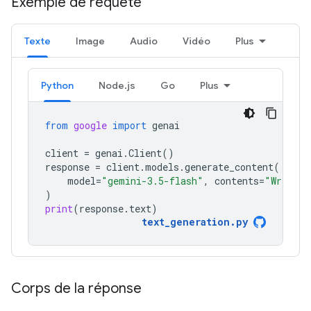
Exemple de requête
Texte
Image
Audio
Vidéo
Plus
Python
Node.js
Go
Plus
from
google
import
genai
client
=
genai
.
Client
()
response
=
client
.
models
.
generate_content
(
model
=
"gemini-3.5-flash"
,
contents
=
"Write a
)
print
(
response
.
text
)
text_generation
.
py
Corps de la réponse