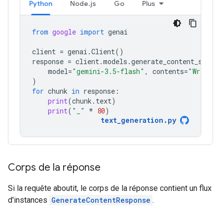
Python
Node.js
Go
Plus
from
google
import
genai
client
=
genai
.
Client
()
response
=
client
.
models
.
generate_content_strea
model
=
"gemini-3.5-flash"
,
contents
=
"Write a
)
for
chunk
in
response
:
print
(
chunk
.
text
)
print
(
"_"
*
80
)
text_generation
.
py
Corps de la réponse
Si la requête aboutit, le corps de la réponse contient un flux
d'instances
GenerateContentResponse
.