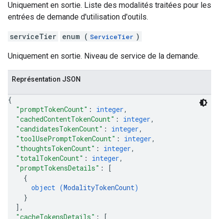
Uniquement en sortie. Liste des modalités traitées pour les
entrées de demande d'utilisation d'outils.
serviceTier
enum (
)
ServiceTier
Uniquement en sortie. Niveau de service de la demande.
Représentation JSON
{
"promptTokenCount"
: 
integer
,
"cachedContentTokenCount"
: 
integer
,
"candidatesTokenCount"
: 
integer
,
"toolUsePromptTokenCount"
: 
integer
,
"thoughtsTokenCount"
: 
integer
,
"totalTokenCount"
: 
integer
,
"promptTokensDetails"
: 
[
{
object (
ModalityTokenCount
)
}
]
,
"cacheTokensDetails"
: 
[