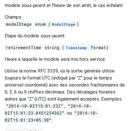
modèle sous-jacent et l'heure de son arrêt, le cas échéant.
Champs
modelStage
enum (
)
ModelStage
Étape du modèle sous-jacent.
retirementTime
string (
format)
Timestamp
Heure à laquelle le modèle sera mis hors service.
Utilise la norme RFC 3339, où la sortie générée utilise
toujours le format UTC (indiqué par "Z" pour le temps
universel coordonné) avec des secondes fractionnaires de
0, 3, 6 ou 9 chiffres décimaux. Des décalages horaires
autres que "Z" (UTC) sont également acceptés. Exemples :
"2014-10-02T15:01:23Z"
,
"2014-10-
02T15:01:23.045123456Z"
ou
"2014-10-
02T15:01:23+05:30"
.