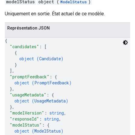
modelStatus
object (
)
ModelStatus
Uniquement en sortie. État actuel de ce modèle.
Représentation JSON
{
"candidates"
: 
[
{
object (
Candidate
)
}
]
,
"promptFeedback"
: 
{
object (
PromptFeedback
)
}
,
"usageMetadata"
: 
{
object (
UsageMetadata
)
}
,
"modelVersion"
: 
string
,
"responseId"
: 
string
,
"modelStatus"
: 
{
object (
ModelStatus
)