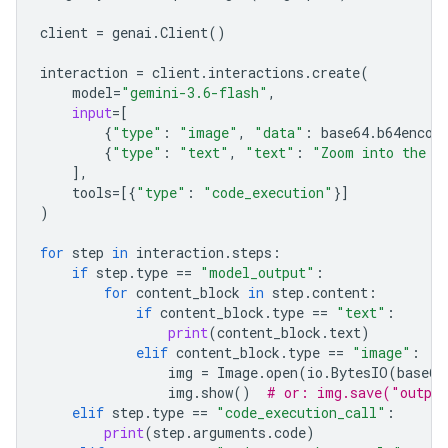
client
=
genai
.
Client
()
interaction
=
client
.
interactions
.
create
(
model
=
"gemini-3.6-flash"
,
input
=
[
{
"type"
:
"image"
,
"data"
:
base64
.
b64encod
{
"type"
:
"text"
,
"text"
:
"Zoom into the e
],
tools
=
[{
"type"
:
"code_execution"
}]
)
for
step
in
interaction
.
steps
:
if
step
.
type
==
"model_output"
:
for
content_block
in
step
.
content
:
if
content_block
.
type
==
"text"
:
print
(
content_block
.
text
)
elif
content_block
.
type
==
"image"
:
img
=
Image
.
open
(
io
.
BytesIO
(
base64
img
.
show
()
# or: img.save("outpu
elif
step
.
type
==
"code_execution_call"
:
print
(
step
.
arguments
.
code
)