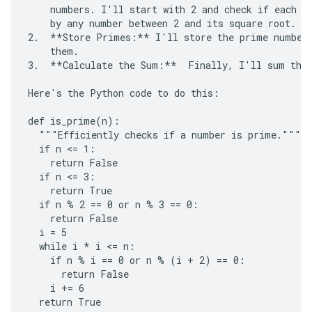
    numbers. I'll start with 2 and check if each su
    by any number between 2 and its square root. If
2.  **Store Primes:** I'll store the prime numbers
    them.

3.  **Calculate the Sum:**  Finally, I'll sum the 
Here's the Python code to do this:

def is_prime(n):

  """Efficiently checks if a number is prime."""

  if n <= 1:

    return False

  if n <= 3:

    return True

  if n % 2 == 0 or n % 3 == 0:

    return False

  i = 5

  while i * i <= n:

    if n % i == 0 or n % (i + 2) == 0:

      return False

    i += 6

  return True
