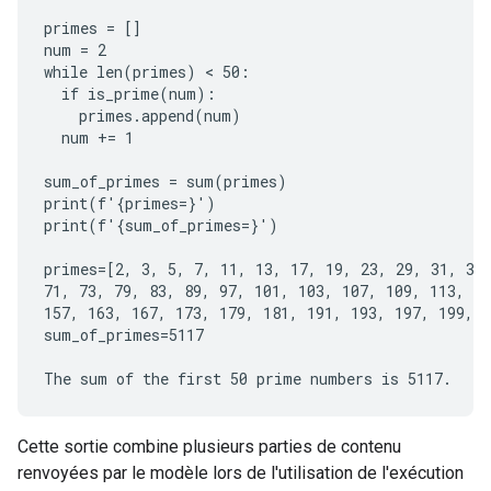
primes = []

num = 2

while len(primes) < 50:

  if is_prime(num):

    primes.append(num)

  num += 1

sum_of_primes = sum(primes)

print(f'{primes=}')

print(f'{sum_of_primes=}')

primes=[2, 3, 5, 7, 11, 13, 17, 19, 23, 29, 31, 37,
71, 73, 79, 83, 89, 97, 101, 103, 107, 109, 113, 12
157, 163, 167, 173, 179, 181, 191, 193, 197, 199, 2
sum_of_primes=5117

Cette sortie combine plusieurs parties de contenu
renvoyées par le modèle lors de l'utilisation de l'exécution