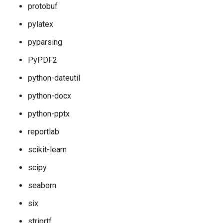
protobuf
pylatex
pyparsing
PyPDF2
python-dateutil
python-docx
python-pptx
reportlab
scikit-learn
scipy
seaborn
six
striprtf