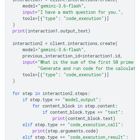
model
=
"gemini-3.6-flash"
,
input
=
"I have a math question for you."
,
tools
=
[{
"type"
:
"code_execution"
}]
)
print
(
interaction1
.
output_text
)
interaction2
=
client
.
interactions
.
create
(
model
=
"gemini-3.6-flash"
,
previous_interaction_id
=
interaction1
.
id
,
input
=
"What is the sum of the first 50 prime n
"Generate and run code for the calculati
tools
=
[{
"type"
:
"code_execution"
}]
)
for
step
in
interaction2
.
steps
:
if
step
.
type
==
"model_output"
:
for
content_block
in
step
.
content
:
if
content_block
.
type
==
"text"
:
print
(
content_block
.
text
)
elif
step
.
type
==
"code_execution_call"
:
print
(
step
.
arguments
.
code
)
elif
step
.
type
==
"code_execution_result"
: