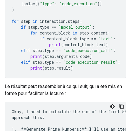
tools
=
[{
"type"
:
"code_execution"
}]
)
for
step
in
interaction
.
steps
:
if
step
.
type
==
"model_output"
:
for
content_block
in
step
.
content
:
if
content_block
.
type
==
"text"
:
print
(
content_block
.
text
)
elif
step
.
type
==
"code_execution_call"
:
print
(
step
.
arguments
.
code
)
elif
step
.
type
==
"code_execution_result"
:
print
(
step
.
result
)
Le résultat peut ressembler à ce qui suit, qui a été mis en
forme pour faciliter la lecture :
Okay, I need to calculate the sum of the first 50 p
approach this:

1.  **Generate Prime Numbers:** I'll use an iterat