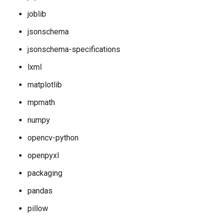
joblib
jsonschema
jsonschema-specifications
lxml
matplotlib
mpmath
numpy
opencv-python
openpyxl
packaging
pandas
pillow