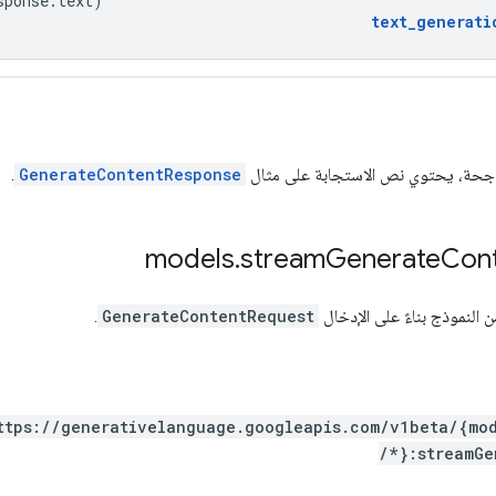
sponse
.
text
)
text_generati
 ناجحة، يحتوي نص الاستجابة على مثال
GenerateContentResponse
.
.
stream
Generate
Con
 النموذج بناءً على الإدخال
GenerateContentRequest
.
ttps:
/
/generativelanguage.googleapis.com
/v1beta
/{mo
/*}:streamGe