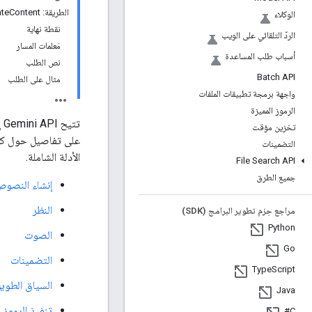
الطريقة: models.generateContent
الوكلاء
نقطة نهاية
الردّ التلقائي على الويب
مَعلمات المسار
أسباب طلب المساعدة
نص الطلب
Batch API
مثال على الطلب
واجهة برمجة تطبيقات الملفات
الرموز المميزة
ت
تخزين مؤقت
على تفاصيل حول كل مي
التضمينات
الأدلة الشاملة.
File Search API
جميع الطرق
إنشاء النصو
النظر
مراجع حِزم تطوير البرامج (SDK)
Python
الصوت
Go
التضمينات
Type
Script
السياق الطوي
Java
تنفيذ الرموز 
C#