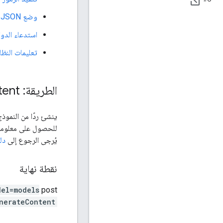
وضع JSON
استدعاء الدوا
تعليمات النظا
الطريقة: models
tent
ينشئ ردًا من النموذج
للحصول على معلومات 
يُرجى الرجوع إلى
دل
نقطة نهاية
del=models
post
nerateContent