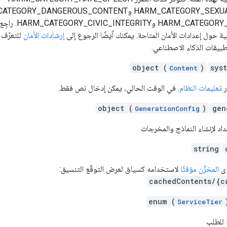
وHARM_CATEGORY_SEXUALLY_EXPLICIT وY_DANGEROUS_CONTENT
 حول إعدادات الأمان المتاحة. يمكنك أيضًا الرجوع إلى
إرشادات الأمان
للتعرّف
طبيقات الذكاء الاصطناعي.
object (
)
sys
Content
ر
تعليمات النظام
. في الوقت الحالي، يمكن إدخال نص فقط.
object (
)
gen
GenerationConfig
عداد لإنشاء النماذج والمخرجات
string
وى
المخزَّن مؤقتًا
لاستخدامه كسياق لعرض التوقّع التنسيق:
cachedContents/{c
enum (
ServiceTier
 للطلب