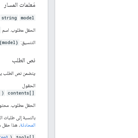
مَعلمات المسار
string
model
الحقل مطلوب. اسم
التنسيق:
{model}
نص الطلب
يتضمن نص الطلب بيانا
الحقول
)
contents[]
الحقل مطلوب. محتوى 
بالنسبة إلى طلبات الب
المحادثة
، هذا حقل م
)
tools[]
Tool