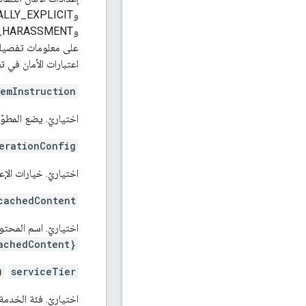
وHARM_CATEGORY_HARASSMENT وHARM_CATEGORY_CIVIC_INTEGRITY. راجِع
على معلومات تفصيلية
اعتبارات الأمان في ت
temInstruction
اختياريّ. يضع المطوّ
erationConfig
اختياريّ. خيارات الإ
cachedContent
اختياريّ. اسم المحت
achedContent}
)
serviceTier
اختياريّ. فئة الخدمة