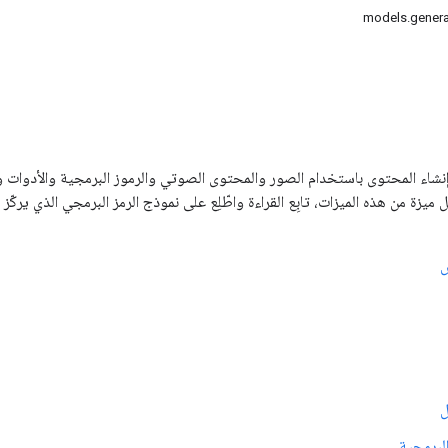
تيح Gemini API إنشاء المحتوى باستخدام الصور والمحتوى الصوتي والرموز البرمجية والأدوات
زة من هذه الميزات، تابِع القراءة واطّلِع على نموذج الرمز البرمجي الذي يركّز عل
ص
ل
البرمجية