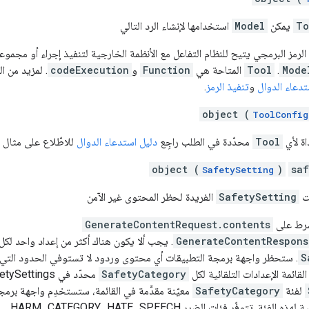
To
يمكن
Model
استخدامها لإنشاء الرد التالي
رمز البرمجي يتيح للنظام التفاعل مع الأنظمة الخارجية لتنفيذ إجراء أو مجموعة
Mode
.
Tool
المتاحة هي
Function
و
codeExecution
. لمزيد من ا
تدعاء الدوال
و
تنفيذ الرمز
.
object (
ToolConfig
اة لأي
Tool
محدّدة في الطلب راجِع
دليل استدعاء الدوال
للاطّلاع على مثال 
object (
)
saf
SafetySetting
ات
SafetySetting
الفريدة لحظر المحتوى غير الآمن
شرط على
GenerateContentRequest.contents
GenerateContentRespons
. يجب ألا يكون هناك أكثر من إعداد واحد لكل
S
. ستحظر واجهة برمجة التطبيقات أي محتوى وردود لا تستوفي الحدود التي 
لقائمة الإعدادات التلقائية لكل
SafetyCategory
محدّد في safetySettings. إذا لم يكن هناك
لفئة
SafetyCategory
معيّنة مقدَّمة في القائمة، ستستخدِم واجهة برمج
إعدادات الأمان التلقائية لهذه الفئة. تتوفّر فئات الضرر HARM_CATEGORY_HATE_SPEECH