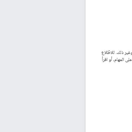
 وغير ذلك. للاطّلاع
ى المهام، أو اقرأ