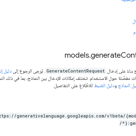
ل
م
.
generate
Con
 بناءً على إدخال
GenerateContentRequest
. يُرجى الرجوع إلى
دليل إ
مفصّلة حول الاستخدام. تختلف إمكانات الإدخال بين النماذج، بما في ذلك الن
يل النماذج
و
دليل الضبط
للاطّلاع على التفاصيل.
ttps:
/
/generativelanguage.googleapis.com
/v1beta
/{mo
/*}:ge