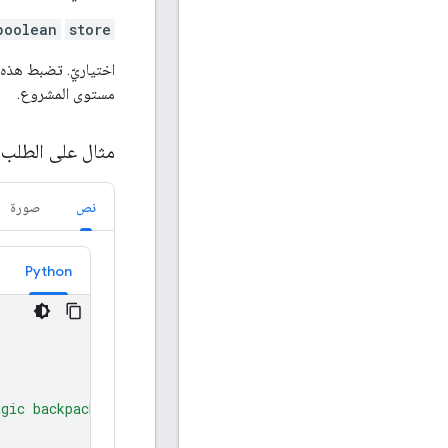
boolean
store
اختياريّ. تضبط هذه 
مستوى المشروع.
مثال على الطلب
نص
صورة
Python
agic backpack."