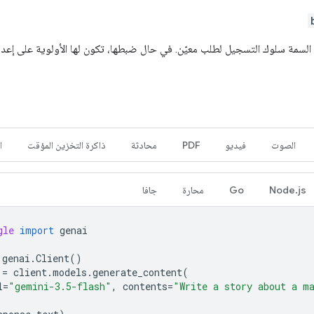
السمة سلوك التسجيل لطلب معيّن. في حال ضبطها، تكون لها الأولوية على إعد
الصوت
فيديو
PDF
محادثة
ذاكرة التخزين المؤقت
ا
Node.js
Go
محارة
جافا
gle
import
genai
genai
.
Client
()
=
client
.
models
.
generate_content
(
l
=
"gemini-3.5-flash"
,
contents
=
"Write a story about a m