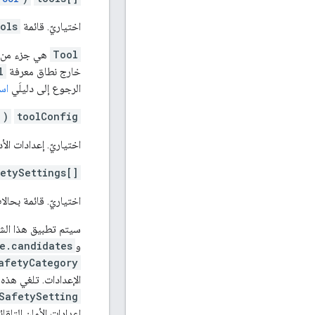
اختياريّ. قائمة
ols
Tool
هي جزء من ال
خارج نطاق معرفة
l
الرجوع إلى دليلَي
اس
)
toolConfig
اختياريّ. إعدادات الأد
etySettings[]
اختياريّ. قائمة بحال
سيتم تطبيق هذا ال
و
e.candidates
afetyCategory
الإعدادات. تلغي هذه ا
SafetySetting