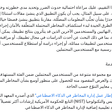
 التقييم، عليك مراعاة احتمالية حدوث الضرر وتحديد مدى خطورته و
 على سبيل المثال، يجب أن يكون التطبيق الذي ينشئ مقالات استنادًا 
حذرًا بشأن تجنُّب المعلومات المضلِّلة، مقارنةً بتطبيق ينشئ قصصًا خيا
الطرق الجيدة لبدء استكشاف المخاطر المحتملة المتعلّقة بالأمان إجرا
لنهائيين والمستخدمين الآخرين الذين قد يتأثرون بنتائج تطبيقك. يمكن أ
ة، بما في ذلك البحث عن أحدث الدراسات في مجال تطبيقك، أو مراقبة 
تخدمين لتطبيقات مماثلة، أو إجراء دراسة أو استطلاع للمستخدمين، أو
 رسمية مع المستخدمين المحتملين.
دمة
 مع مجموعة متنوعة من المستخدمين المحتملين ضمن الفئة المستهدَف
 والغرض المقصود منه للحصول على منظور أوسع بشأن المخاطر الم
 معايير التنوّع حسب الحاجة.
إطار عمل إدارة المخاطر في الذكاء الاصطناعي"
الذي أصدره المعهد ا
للمقاييس والتكنولوجيا (NIST) التابع للحكومة الأمريكية إرشادات أكثر تفصيلاً
 تعليمية إضافية لإدارة المخاطر في الذكاء الاصطناعي.