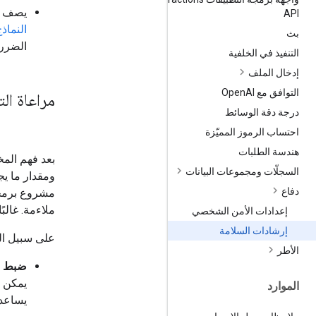
يصف منشور nd
API
النماذج
بث
الضرر.
التنفيذ في الخلفية
إدخال الملف
التوافق مع Open
AI
مراعاة ال
درجة دقة الوسائط
احتساب الرموز المميّزة
هندسة الطلبات
بعد فهم المخ
السجلّات ومجموعات البيانات
ومقدار ما يج
دفاع
مشروع برمجي.
ملاءمة. غالب
إعدادات الأمن الشخصي
إرشادات السلامة
على سبيل الم
الأطر
ضبط م
يمكن أ
الموارد
يساعد 