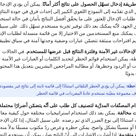
طريقة إدخال تسهّل الحصول على نتائج أكثر أمانًا.
يمكن أن يؤدي الإدخا
 الذي تقدّمه إلى النموذج اللغوي الكبير إلى إحداث فرق في جودة النتائج.
طلبات الإدخال للعثور على ما يحقّق أفضل النتائج بأمان في حالة استخ
الجهد، لأنّه يمكنك بعد ذلك توفير تجربة مستخدم تسهّل ذلك. على سبي
، يمكنك منع المستخدمين من الاختيار إلا من قائمة منسدلة لطلبات الإد
يم اقتراحات منبثقة تتضمّن عبارات وصفية وجدتها آمنة في سياق تطبيق
إدخالات غير الآمنة وفلترة النتائج قبل عرضها للمستخدم.
في الحالات
ة، يمكن استخدام قوائم الحظر لتحديد الكلمات أو العبارات غير الآمنة 
ت أو الردود وحظرها، أو مطالبة المراجعين البشريين بتعديل هذا المحتو
دويًا.
حظة:
يمكن أن يؤدي الحظر التلقائي استنادًا إلى قائمة ثابتة إلى نتائج غير مقصودة
 مجموعة معيّنة تستخدم عادةً المفردات في قائمة الحظر.
م المصنّفات المدرَّبة لتصنيف كل طلب على أنّه يتضمّن أضرارًا محتملة 
 مخالفة.
يمكن بعد ذلك استخدام استراتيجيات مختلفة حول كيفية معا
استنادًا إلى نوع الضرر الذي تم رصده. على سبيل المثال، إذا كان الإدخ
ا أو مسيئًا بشكل واضح، يمكن حظره وعرض ردّ مكتوب مسبقًا بدلاً منه.
متقدمة:
إذا أشارت الإشارات إلى أنّ الناتج ضار، يمكن أن يستخدم الت