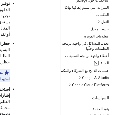
ملاحظات حول الإصدار
توفير 
الميزات التي سيتم إيقافها نهائيًا
الدقيق
المكتبات
تجربة 
يستحق 
النقل
المثال
حدود المعدل
أو تقد
معلومات الفوترة
حظر ال
تحديد المشاكل في واجهة برمجة
التطبيقات وحلّها
البسيط
الطلبا
أخطاء واجهة برمجة التطبيقات
حظره ي
الحالة
عمليات الدمج مع الشركاء والمكتبات
ملا
Google AI Studio
استهداف
Google Cloud Platform
استخدا
إشارات
السياسات
الطلب 
مخالفً
بنود الخدمة
نصيحة 