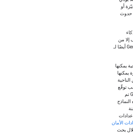
ّزة أو
ر حدوث
 الذكاء
ه الوظائف إلا من
ّها أدوات إبداعية يمكنها
ة يمكنها
الناحية
ب توقّع
أنواع النتائج غير المرغوب فيها التي قد تنتجها بالضبط. على الرغم من أنّ Gemini API تم
النماذج
نة
لى إعدادات
دات الأمان
لال بحث