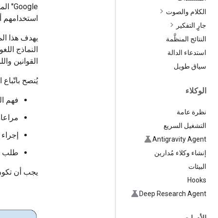
oogle
الكلام والصوت
استخدامهم أك
جارٍ التفكير
يهدف هذا الم
النتائج المنظَّمة
النماذج اللغ
استدعاء الدالة
القوانين والل
سياق طويل
يُنصح باتّباع
الوكلاء
فهم ال
نظرة عامة
مراعاة
التشغيل السريع
إجراء 
Antigravity Agent
طلب م
إنشاء وكلاء مُدارين
البيئات
يجب أن تكون 
Hooks
Deep Research Agent