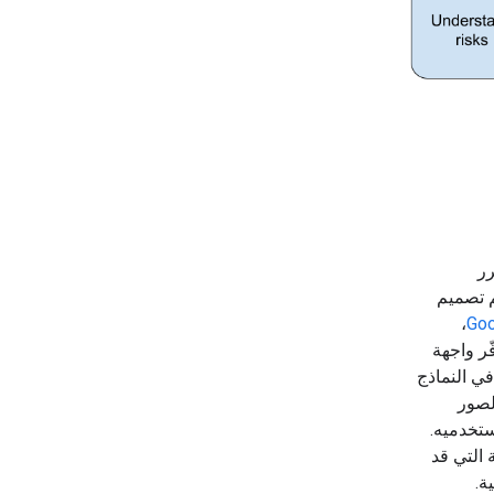
رر
م تصميم
،
فّر واجهة
ي النماذج
لصور
تخدميه.
التي قد
ة.