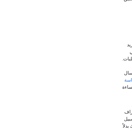
يد
ي
بات.
سال
سة
ساءة
راف
بيل
بدلاً