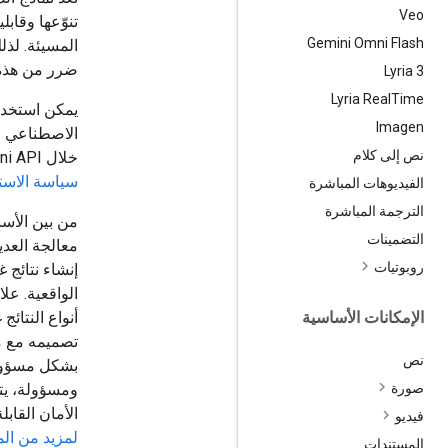
Veo
تنوّعها وقابلي
Gemini Omni Flash
المسيئة. لذ
ضرر من هذه ا
‫Lyria 3
Lyria Real
Time
Imagen
نص إلى كلام
خلال Gemini API أو تطبيق الويب Google AI Studio. يخضع استخدامك لـ Gemini API أيضًا لـ
سياسة الاست
الفيديوهات المباشرة
الترجمة المباشرة
التضمينات
معالجة العديد
روبوتيات
إنشاء نتائج 
الواقعية. علا
الإمكانات الأساسية
تصميمه مع 
نص
بشكل مسؤول 
صورة
الأمان القابلة للت
فيديو
لمزيد من ال
المستندات