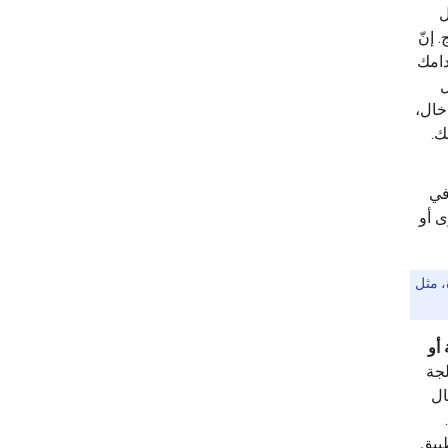
ل
 إنّ
دامك
ل
خال،
ك.
في
ى أو
، مثل
أو
لجة
ال
طبيق