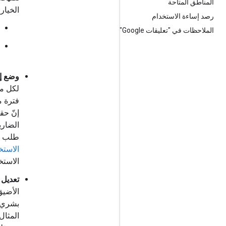
المناطق المتاحة
الخيارا
رصد إساءة الاستخدام
الملاحظات في "تعليقات Google"
وضع إج
لكل م
فترة م
الضاري
طلب إد
الاستخ
الاستخ
تعديل 
الأضيق
بشري 
المثال،