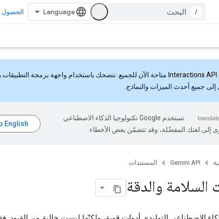
/
الحصول ع
Interactions API
متاحة الآن للجميع. ننصحك باستخدام واجهة برمجة التطبيقات 
إلى جميع أحدث الميزات والنماذج.
تستخدم Google تكنولوجيا الذكاء الاصطناعي
ى إلى لغتك المفضّلة، وقد تتضمّن بعض الأخطاء.
ية
Gemini API
المستندات
 السلامة والدقة
لذكاء الاصطناعي التوليدي أدوات قوية، ولكنّها ليست خالية من القيود. ف