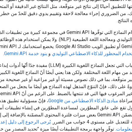
تها للتطبيق أحيانًا إلى نتائج غير متوقّعة، مثل النتائج غير الدقيقة أو المتحي
لك، من الضروري إجراء معالجة لاحقة وتقييم يدوي دقيق للحدّ من خط
لنتائج.
يمكن استخدام النماذج التي توفّرها Gemini API في مجموعة كبيرة من تطبيقات
الاصطناعي التوليدي ومعالجة اللغة الطبيعية (NLP). ولا يمكن استخدام هذ
خدام المحظور للذكاء الاصطناعي التوليدي
و
بنود خدمة Gemini API
.
من بين الأسباب التي تجعل النماذج اللغوية الكبيرة (LLM) مفيدة جدًا أن
 من مهام اللغة المختلفة. ولكن هذا يعني أيضًا أنّ النماذج اللغوية الكبير
غير متوقّعة، بما في ذلك نصوص مسيئة أو غير مراعية أو غير صحيحة من 
وةً على ذلك، فإنّ التنوّع المذهل لهذه النماذج هو أيضًا ما يجعل من الصع
مراعاة
مبادئ الذكاء الاصطناعي من Google
، فإنّ مسؤولية تطبيق هذه 
تقع على عاتق المطوّرين. لمساعدة المطوّرين في إنشاء تطبيقات آم
ومسؤولة، يتضمّن Gemini API بعض ميزات فلترة المحتوى المضمّنة بالإضافة إ
عديل على مستوى 4 جوانب من الضرر.
يُرجى الرجوع إلى دليل إعدا
معلومات.
توفّر واجهة برمجة التطبيقات أيضًا ميزة "تحديد المصدر من خ