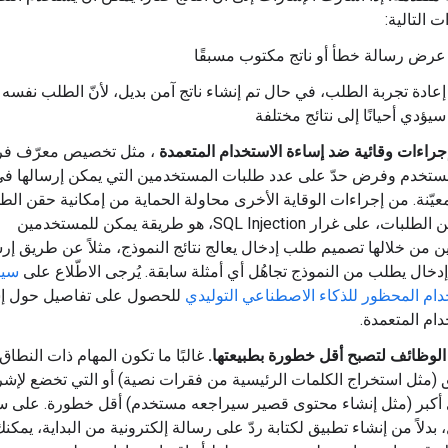
ت التالية:
عرض رسالة خطأ أو ناتج مكتوب مسبقًا
إعادة تجربة الطلب، في حال تم إنشاء ناتج آمن بديل، لأنّ الطلب نفسه
سيؤدي أحيانًا إلى نتائج مختلفة
راءات وقائية ضد إساءة الاستخدام المتعمدة
، مثل تخصيص معرّف فر
ستخدم وفرض حدّ على عدد طلبات المستخدمين التي يمكن إرسالها ف
عيّنة. من إجراءات الوقاية الأخرى محاولة الحماية من إمكانية حقن الطل
إنّ حقن الطلبات، على غرار SQL Injection، هو طريقة يمكن للمستخدمين
ن من خلالها تصميم طلب إدخال يعالج نتائج النموذج، مثلاً عن طريق إر
خال يطلب من النموذج تجاهُل أي أمثلة سابقة. يُرجى الاطّلاع على
سيا
دام المحظور للذكاء الاصطناعي التوليدي
للحصول على تفاصيل حول إ
دام المتعمدة.
الوظائف لتصبح أقل خطورة بطبيعتها.
غالبًا ما تكون المهام ذات النطاق
 (مثل استخراج الكلمات الرئيسية من فقرات نصية) أو التي تخضع لإش
أكبر (مثل إنشاء محتوى قصير سيراجعه مستخدم) أقل خطورة. على س
 بدلاً من إنشاء تطبيق لكتابة ردّ على رسالة إلكترونية من البداية، يمكنك 