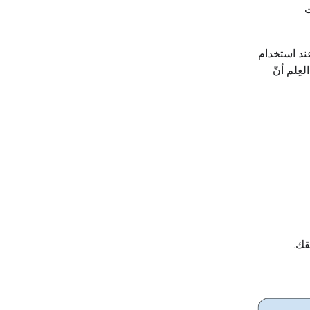
ت
ند استخدام
عِلم أنّ
قك.