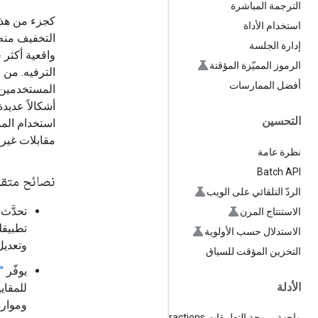
الترجمة المباشرة
كجزء من هذا
استخدام الأداة
التخفيف منه.
إدارة الجلسة
واقعية أكثر 
الرموز المميّزة المؤقتة
الترفيه. من 
أفضل الممارسات
المستخدمين ا
أشكالاً عديد
التحسين
استخدام المس
مقابلات غير
نظرة عامة
Batch API
نصائح متق
الردّ التلقائي على الويب
تحدَّث
الاستنتاج المرن
تطبيقك
الاستدلال حسب الأولوية
وتعديل
التخزين المؤقت للسياق
يوفّر
"
الأدلة
وموارد
واجهة برمجة التطبيقات Interactions