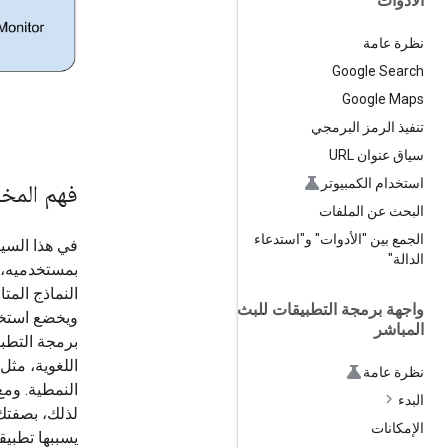
الأدوات
نظرة عامة
Google Search
Google Maps
تنفيذ الرمز البرمجي
سياق عنوان URL
استخدام الكمبيوتر
فهم المخا
البحث عن الملفات
الجمع بين "الأدوات" و"استدعاء
في هذا السياق
الدالة"
بمستخدميه، م
النماذج المتاحة من خلا
واجهة برمجة التطبيقات للبث
ويخضع استخد
المباشر
برمجة التطب
اللغوية، مثل
نظرة عامة
النمطية. وم
البدء
لذلك، بصفتك
الإمكانات
يسببها تطبيق