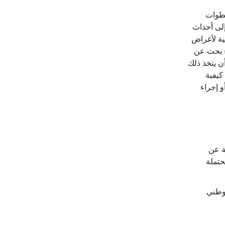
خطوات
إلى أحداث
لية لأغراض
ء بحث عن
ن يتخذ ذلك
كيفية
 إجراء
ة عن
حتملة
لوطني