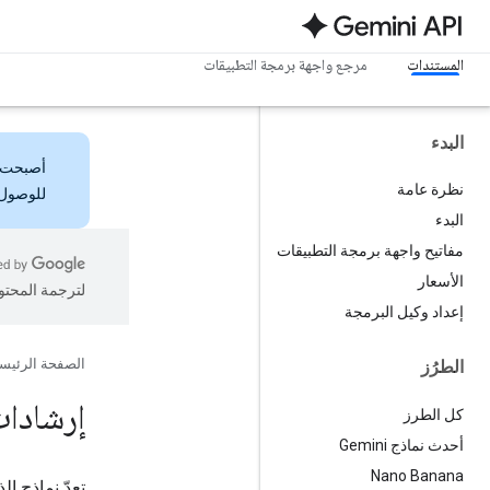
المستندات
مرجع واجهة برمجة التطبيقات
البدء
أصبحت
نظرة عامة
للوصول 
البدء
مفاتيح واجهة برمجة التطبيقات
الأسعار
لترجمة المحتو
إعداد وكيل البرمجة
الصفحة الرئيس
الطرُز
إرشادات
كل الطرز
أحدث نماذج Gemini
Nano Banana
تعدّ نماذج ا