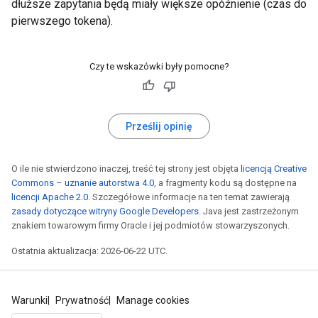
dłuższe zapytania będą miały większe opóźnienie (czas do
pierwszego tokena).
Czy te wskazówki były pomocne?
Prześlij opinię
O ile nie stwierdzono inaczej, treść tej strony jest objęta
licencją Creative
Commons – uznanie autorstwa 4.0
, a fragmenty kodu są dostępne na
licencji Apache 2.0
. Szczegółowe informacje na ten temat zawierają
zasady dotyczące witryny Google Developers
. Java jest zastrzeżonym
znakiem towarowym firmy Oracle i jej podmiotów stowarzyszonych.
Ostatnia aktualizacja: 2026-06-22 UTC.
Warunki
Prywatność
Manage cookies