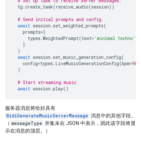
# Set up task to receive server messages.
tg
.
create_task
(
receive_audio
(
session
))
# Send initial prompts and config
await
session
.
set_weighted_prompts
(
prompts
=
[
types
.
WeightedPrompt
(
text
=
'minimal techno'
,
]
)
await
session
.
set_music_generation_config
(
config
=
types
.
LiveMusicGenerationConfig
(
bpm
=
90
,
)
# Start streaming music
await
session
.
play
()
服务器消息将恰好
具有
BidiGenerateMusicServerMessage
消息中的其他字段。
（
messageType
并集未在 JSON 中表示，因此该字段将显
示在消息的顶层。）