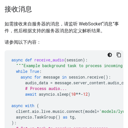
接收消息
如需接收来自服务器的消息，请监听 WebSocket“消息”事
件，然后根据支持的服务器消息的定义解析结果。
请参阅以下内容：
async
def
receive_audio
(
session
):
"""Example background task to process incoming a
while
True
:
async
for
message
in
session
.
receive
():
audio_data
=
message
.
server_content
.
audio_ch
# Process audio...
await
asyncio
.
sleep
(
10
**-
12
)
async
with
(
client
.
aio
.
live
.
music
.
connect
(
model
=
'models/lyri
asyncio
.
TaskGroup
()
as
tg
,
):