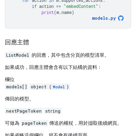
for
action
in
m
.
supported_actions
:
if
action
==
"embedContent"
:
print
(
m
.
name
)
models
.
py
回應主體
ListModel
的回應，其中包含分頁的模型清單。
如果成功，回應主體會含有以下結構的資料：
欄位
models[]
object (
)
Model
傳回的模型。
nextPageToken
string
可做為
pageToken
傳送的權杖，用於擷取後續網頁。
如果省略這個欄位，就不會有後續頁面。