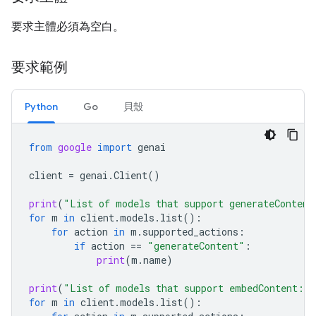
要求主體必須為空白。
要求範例
Python
Go
貝殼
from
google
import
genai
client
=
genai
.
Client
()
print
(
"List of models that support generateContent
for
m
in
client
.
models
.
list
():
for
action
in
m
.
supported_actions
:
if
action
==
"generateContent"
:
print
(
m
.
name
)
print
(
"List of models that support embedContent:
\n
for
m
in
client
.
models
.
list
():