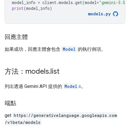
model_info
=
client
.
models
.
get
(
model
=
"gemini-3.5-f
print
(
model_info
)
models
.
py
回應主體
如果成功，回應主體會包含
Model
的執行例項。
方法：models
.
list
列出透過 Gemini API 提供的
Model
s
。
端點
get
https:
/
/generativelanguage.googleapis.com
/v1beta
/models