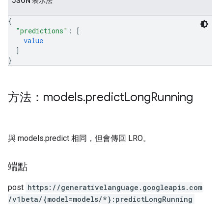
JSON 表示法
{
"predictions"
: 
[
value
]
}
方法：models
.
predict
Long
Running
與 models.predict 相同，但會傳回 LRO。
端點
post
https:
/
/generativelanguage.googleapis.com
/v1beta
/{model=models
/*}:predictLongRunning