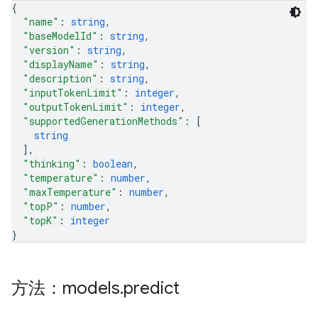
{
"name"
: 
string
,
"baseModelId"
: 
string
,
"version"
: 
string
,
"displayName"
: 
string
,
"description"
: 
string
,
"inputTokenLimit"
: 
integer
,
"outputTokenLimit"
: 
integer
,
"supportedGenerationMethods"
: 
[
string
]
,
"thinking"
: 
boolean
,
"temperature"
: 
number
,
"maxTemperature"
: 
number
,
"topP"
: 
number
,
"topK"
: 
integer
}
方法：models
.
predict