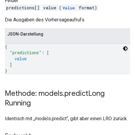
Felder
predictions[]
value (
format)
Value
Die Ausgaben des Vorhersageaufrufs.
JSON-Darstellung
{
"predictions"
: 
[
value
]
}
Methode: models
.
predict
Long
Running
Identisch mit „models.predict“, gibt aber einen LRO zurück.