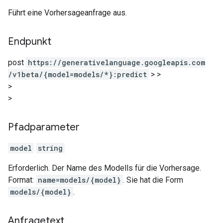
Führt eine Vorhersageanfrage aus.
Endpunkt
post
https:
/
/generativelanguage.googleapis.com
/v1beta
/{model=models
/*}:predict
>
>
>
>
Pfadparameter
model
string
Erforderlich. Der Name des Modells für die Vorhersage.
Format:
name=models/{model}
. Sie hat die Form
models/{model}
.
Anfragetext