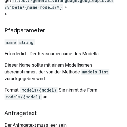
get
https:
/
/generativelanguage.googleapis.com
/v1beta
/{name=models
/*}
>
>
Pfadparameter
name
string
Erforderlich. Der Ressourcenname des Modells.
Dieser Name sollte mit einem Modellnamen
übereinstimmen, der von der Methode
models.list
zurückgegeben wird.
Format:
models/{model}
Sie nimmt die Form
models/{model}
an.
Anfragetext
Der Anfragetext muss leer sein.