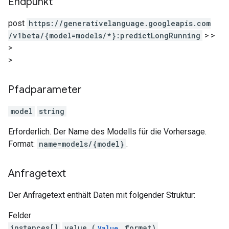
Endpunkt
post
https:
/
/generativelanguage.googleapis.com
/v1beta
/{model=models
/*}:predictLongRunning
>
>
>
>
Pfadparameter
model
string
Erforderlich. Der Name des Modells für die Vorhersage.
Format:
name=models/{model}
.
Anfragetext
Der Anfragetext enthält Daten mit folgender Struktur:
Felder
instances[]
value (
format)
Value