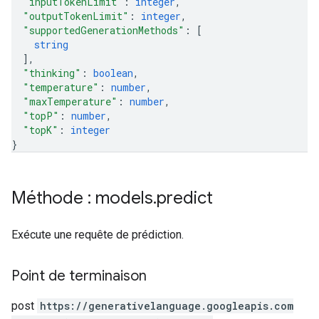
"inputTokenLimit"
: 
integer
,
"outputTokenLimit"
: 
integer
,
"supportedGenerationMethods"
: 
[
string
]
,
"thinking"
: 
boolean
,
"temperature"
: 
number
,
"maxTemperature"
: 
number
,
"topP"
: 
number
,
"topK"
: 
integer
}
Méthode : models
.
predict
Exécute une requête de prédiction.
Point de terminaison
post
https:
/
/generativelanguage.googleapis.com