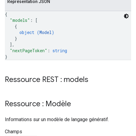
Représentation JSON
{
"models"
: 
[
{
object (
Model
)
}
]
,
"nextPageToken"
: 
string
}
Ressource REST : models
Ressource : Modèle
Informations sur un modèle de langage génératif.
Champs