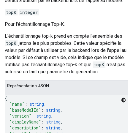
défaut à utiliser par le backend lors de l'appel au modèle.
topK
integer
Pour l'échantillonnage Top-K.
L'échantillonnage top-k prend en compte l'ensemble des
topK
jetons les plus probables. Cette valeur spécifie la
valeur par défaut à utiliser par le backend lors de l'appel au
modèle. Si ce champ est vide, cela indique que le modèle
n'utilise pas l'échantillonnage top-k et que
topK
n'est pas
autorisé en tant que paramètre de génération.
Représentation JSON
{
"name"
: 
string
,
"baseModelId"
: 
string
,
"version"
: 
string
,
"displayName"
: 
string
,
"description"
: 
string
,