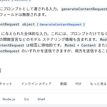
にプロンプトとして渡される入力。
generateContentReques
フィールドは無視されます。
entRequest
object (
)
GenerateContentRequest
に与えられた全体的な入力。これには、プロンプトだけでな
の関数宣言などのモデル ステアリング情報も含まれます。
Mod
ntentRequest
は相互に排他的です。
Model
+
Content
また
entRequest
のいずれかを送信できますが、両方を送信するこ
例
チャット
インライン メディア
動画
PDF
もっと見る
Node.js
Go
Shell