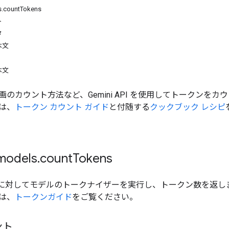
countTokens
ト
タ
本文
本文
のカウント方法など、Gemini API を使用してトークンをカ
は、
トークン カウント ガイド
と付随する
クックブック レシピ
odels
.
count
Tokens
に対してモデルのトークナイザーを実行し、トークン数を返し
は、
トークンガイド
をご覧ください。
ント