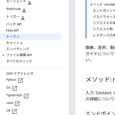
エージェント
メソッド: models.
Webhook
エンドポイン
トリガー
パスパラメー
リクエストの
バッチ API
リクエスト例
Files API
レスポンスの
トークン
キャッシュ
画像、音声、動画
エンベディング
ガイドについて
ファイル検索 API
い。
すべてのメソッド
SDK リファレンス
メソッド: m
Python
Go
入力
Content
Type
Script
の詳細について
Java
C#
エンドポイ