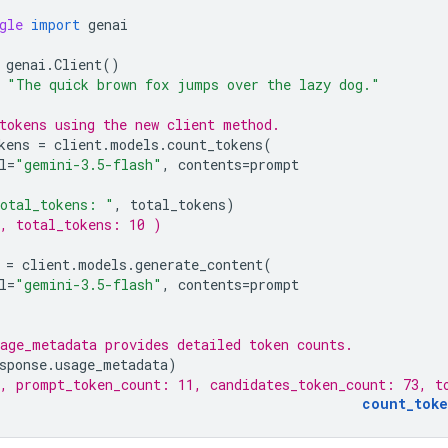
gle
import
genai
genai
.
Client
()
"The quick brown fox jumps over the lazy dog."
tokens using the new client method.
kens
=
client
.
models
.
count_tokens
(
l
=
"gemini-3.5-flash"
,
contents
=
prompt
otal_tokens: "
,
total_tokens
)
, total_tokens: 10 )
=
client
.
models
.
generate_content
(
l
=
"gemini-3.5-flash"
,
contents
=
prompt
age_metadata provides detailed token counts.
sponse
.
usage_metadata
)
, prompt_token_count: 11, candidates_token_count: 73, t
count_toke