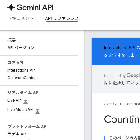
ドキュメント
API リファレンス
概要
API バージョン
Interactions API
の
をおすすめします
コア API
Interactions API
Generate
Content
語に翻訳していま
リアルタイム API
Live API
ホーム
Gemini A
Live Music API
Countin
プラットフォーム API
モデル API
このページの内