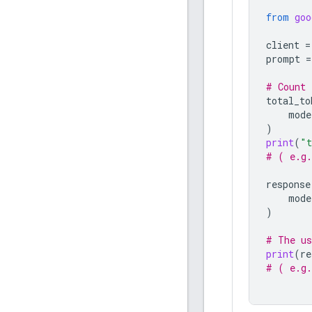
from
goo
client
=
prompt
=
# Count 
total_to
mode
)
print
(
"t
# ( e.g.
response
mode
)
# The us
print
(
re
# ( e.g.