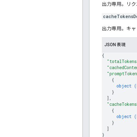
出力専用。リク
cacheTokensD
出力専用。キャ
JSON 表現
{
"totalTokens
"cachedConte
"promptToken
{
object (
}
]
,
"cacheTokens
{
object (
}
]
}