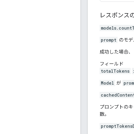
レスポンス
models.count
prompt
のモデ
成功した場合、
フィールド
totalTokens
Model
が
prom
cachedConten
プロンプトのキ
数。
promptTokens