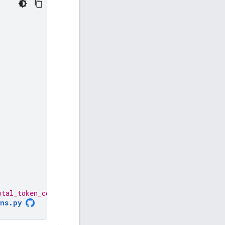
otal_token_count: 84 )
ns.py