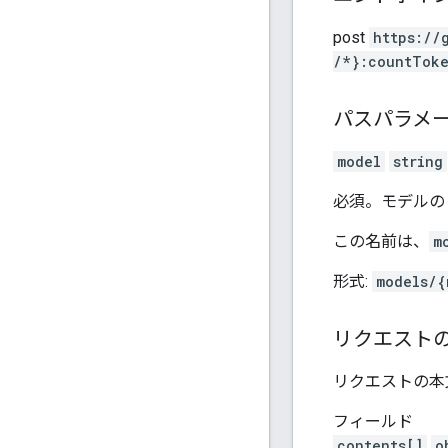
post
https:
/
/
/*}:countTok
パスパラメ
model
string
必須。モデルの
この名前は、
m
形式:
models/{
リクエスト
リクエストの本
フィールド
contents[]
o