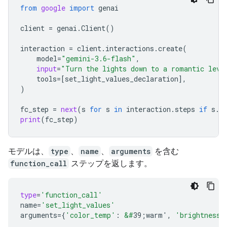
from
google
import
genai
client
=
genai
.
Client
()
interaction
=
client
.
interactions
.
create
(
model
=
"gemini-3.6-flash"
,
input
=
"Turn the lights down to a romantic leve
tools
=
[
set_light_values_declaration
],
)
fc_step
=
next
(
s
for
s
in
interaction
.
steps
if
s
.
t
print
(
fc_step
)
モデルは、
type
、
name
、
arguments
を含む
function_call
ステップを返します。
type
=
'function_call'
name
=
'set_light_values'
arguments
=
{
'color_temp'
:
&#
39;warm'
,
'brightness'