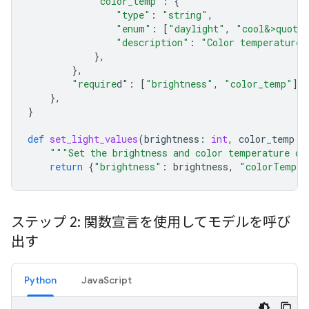
"color_temp"
:
{
"type"
:
"string"
,
"enum"
:
[
"daylight"
,
"cool&>quot;
"description"
:
"Color temperature"
},
},
"require
d"
:
[
"brightness"
,
"color_temp"
],
},
}
def
set_light_values
(
brightness
:
int
,
color_temp
:
"""Set the brightness and color temperature of
return
{
"brightness"
:
brightness
,
"colorTemper
ステップ 2: 関数宣言を使用してモデルを呼び
出す
Python
JavaScript