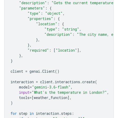
"description"
:
"Gets the current temperature f
"parameters"
:
{
"type"
:
"object"
,
"properties"
:
{
"location"
:
{
"type"
:
"string"
,
"description"
:
"The city name, e.g
},
},
"required"
:
[
"location"
],
},
}
client
=
genai
.
Client
()
interaction
=
client
.
interactions
.
create
(
model
=
"gemini-3.6-flash"
,
input
=
"What's the temperature in London?"
,
tools
=
[
weather_function
],
)
for
step
in
interaction
.
steps
: