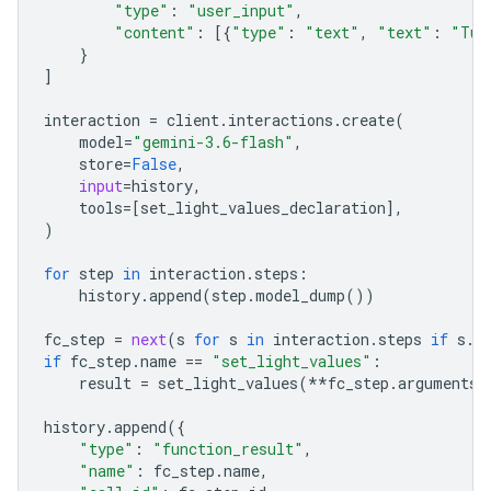
"type"
:
"user_input"
,
"content"
:
[{
"type"
:
"text"
,
"text"
:
"Tur
}
]
interaction
=
client
.
interactions
.
create
(
model
=
"gemini-3.6-flash"
,
store
=
False
,
input
=
history
,
tools
=
[
set_light_values_declaration
],
)
for
step
in
interaction
.
steps
:
history
.
append
(
step
.
model_dump
())
fc_step
=
next
(
s
for
s
in
interaction
.
steps
if
s
.
t
if
fc_step
.
name
==
"set_light_values"
:
result
=
set_light_values
(
**
fc_step
.
arguments
)
history
.
append
({
"type"
:
"function_result"
,
"name"
:
fc_step
.
name
,