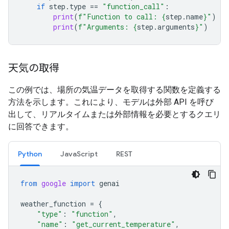
if
step
.
type
==
"function_call"
:
print
(
f
"Function to call: 
{
step
.
name
}
"
)
print
(
f
"Arguments: 
{
step
.
arguments
}
"
)
天気の取得
この例では、場所の気温データを取得する関数を定義する
方法を示します。これにより、モデルは外部 API を呼び
出して、リアルタイムまたは外部情報を必要とするクエリ
に回答できます。
Python
JavaScript
REST
from
google
import
genai
weather_function
=
{
"type"
:
"function"
,
"name"
:
"get_current_temperature"
,