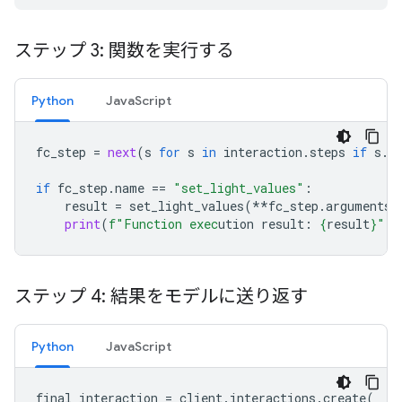
ステップ 3: 関数を実行する
Python
JavaScript
fc_step
=
next
(
s
for
s
in
interaction
.
steps
if
s
.
t
if
fc_step
.
name
==
"set_light_values"
:
result
=
set_light_values
(
**
fc_step
.
arguments
)
print
(
f
"Function exec
ution result: 
{
result
}
"
)
ステップ 4: 結果をモデルに送り返す
Python
JavaScript
final_interaction
=
client
.
interactions
.
create
(