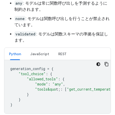
any
: モデルは常に関数呼び出しを予測するように
制約されます。
none
: モデルは関数呼び出しを行うことが禁止され
ています。
validated
: モデルは関数スキーマの準拠を保証し
ます。
Python
JavaScript
REST
generation_config
=
{
"tool_choice"
:
{
"allowed_tools"
:
{
"mode"
:
"any"
,
"tools&quo
t;
:
[
"get_current_temperatur
}
}
}