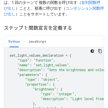
は、1 回のターンで 複数の関数を呼び出す（
並列関数呼
び出し
）ことと、順番に呼び出す（
コンポジション関数呼
び出し
）ことをサポートしています。
ステップ 1: 関数宣言を定義する
Python
JavaScript
set_light_values_declaration
=
{
"type"
:
"function"
,
"name"
:
"set_light_values"
,
"description"
:
"Sets the brightness and color 
"parameters"
:
{
"type"
:
"object"
,
"properties"
:
{
"brightness"
:
{
"type"
:
"integer"
,
"description"
:
"Light level from 0
},