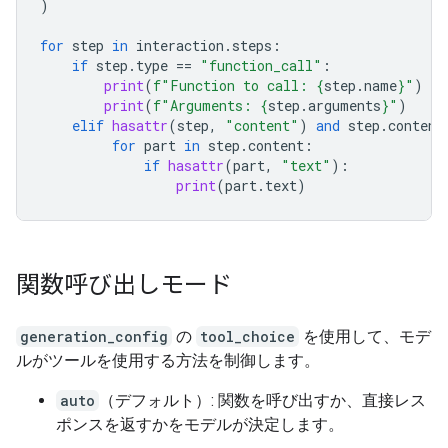
)
for
step
in
interaction
.
steps
:
if
step
.
type
==
"function_call"
:
print
(
f
"Function to call: 
{
step
.
name
}
"
)
print
(
f
"Arguments: 
{
step
.
arguments
}
"
)
elif
hasattr
(
step
,
"content"
)
and
step
.
content
for
part
in
step
.
content
:
if
hasattr
(
part
,
"text"
):
print
(
part
.
text
)
関数呼び出しモード
generation_config
の
tool_choice
を使用して、モデ
ルがツールを使用する方法を制御します。
auto
（デフォルト）: 関数を呼び出すか、直接レス
ポンスを返すかをモデルが決定します。