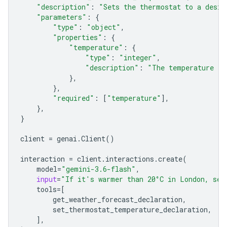
"description"
:
"Sets the thermostat to a desir
"parameters"
:
{
"type"
:
"object"
,
"properties"
:
{
"temperature"
:
{
"type"
:
"integer"
,
"description"
:
"The temperature in
},
},
"required"
:
[
"temperature"
],
},
}
client
=
genai
.
Client
()
interaction
=
client
.
interactions
.
create
(
model
=
"gemini-3.6-flash"
,
input
=
"If it's warmer than 20°C in London, set
tools
=
[
get_weather_forecast_declaration
,
set_ther
mostat_temperature_declaration
,
],