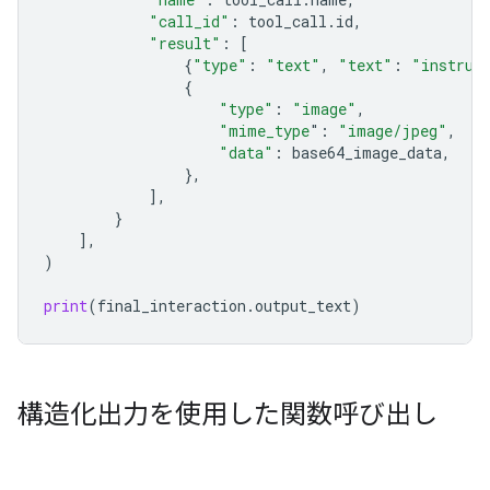
"call_id"
:
tool_call
.
id
,
"result"
:
[
{
"type"
:
"text"
,
"text"
:
"instrum
{
"type"
:
"image"
,
"mime_type
"
:
"image/jpeg"
,
"data"
:
base64_image_data
,
},
],
}
],
)
print
(
final_interaction
.
output_text
)
構造化出力を使用した関数呼び出し