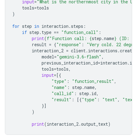
input
=
"What is the northernmost city in the Un
tools
=
tools
)
for
step
in
interaction
.
steps
:
if
step
.
type
==
"function_call"
:
print
(
f
"Function call: 
{
step
.
name
}
 (ID: 
{
s
result
=
{
"response"
:
"Very cold. 22 degre
interaction_2
=
client
.
interactions
.
create
model
=
"gemini-3.6-flash"
,
previous_interaction_id
=
interaction
.
id
,
tools
=
tools
,
input
=
[{
"type"
:
"function_result"
,
"name"
:
step
.
name
,
"call_id"
:
step
.
id
,
"result"
:
[{
"type"
:
"text"
,
"text
}]
)
print
(
interaction_2
.
output_text
)