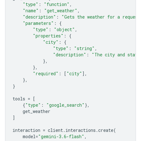
"type"
:
"function"
,
"name"
:
"get_weather"
,
"description"
:
"Gets the weather for a request
"parameters"
:
{
"type"
:
"object"
,
"properties"
:
{
"city"
:
{
"type"
:
"string"
,
"description"
:
"The city and state
},
},
"required"
:
[
"city"
],
},
}
tools
=
[
{
"type"
:
"google_search"
},
get_weather
]
interaction
=
client
.
interactions
.
create
(
model
=
"gemini-3.6-flash"
,