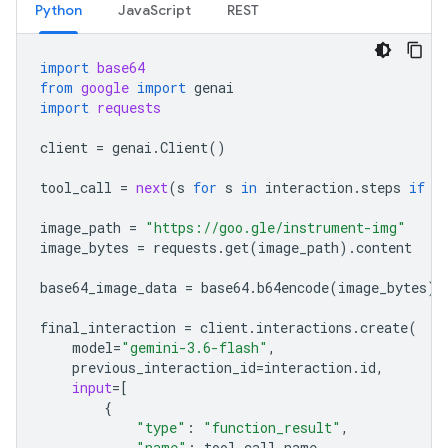
Python
JavaScript
REST
import
base64
from
google
import
genai
import
requests
client
=
genai
.
Client
()
tool_call
=
next
(
s
for
s
in
interaction
.
steps
if
s
image_path
=
"https://goo.gle/instrument-img"
image_bytes
=
requests
.
get
(
image_path
)
.
content
base64_image_data
=
base64
.
b64encode
(
image_bytes
)
.
final_interaction
=
client
.
interactions
.
create
(
model
=
"gemini-3.6-flash"
,
previous_interaction_id
=
interaction
.
id
,
input
=
[
{
"type"
:
"function_result"
,
"name"
:
tool_call
.
name
,