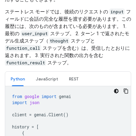
ステートレス モードでは、後続のリクエストの
input
フ
ィールドに会話の完全な履歴を渡す必要があります。この
履歴には、次のものが含まれている必要があります。 1.
最初の
user_input
ステップ。 2. ターン 1 で返されたモ
デル生成ステップ（
thought
ステップと
function_call
ステップを含む）は、受信したとおりに
返されます。 3. 実行された関数の出力を含む
function_result
ステップ。
Python
JavaScript
REST
from
google
import
genai
import
json
client
=
genai
.
Client
()
history
=
[
{