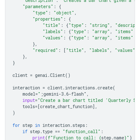
"description"
:
"Creates a bar chart given a ti
"parameters"
:
{
"type"
:
"object"
,
"properties"
:
{
"title"
:
{
"type"
:
"string"
,
"descript
"labels"
:
{
"type"
:
"array"
,
"items"
:
"values"
:
{
"type"
:
"array"
,
"items"
:
},
"required"
:
[
"title"
,
"labels"
,
"values"
]
},
}
client
=
genai
.
Client
()
interaction
=
client
.
interactions
.
create
(
model
=
"
;gemini-3.6-flash"
,
input
=
"Create a bar chart titled 'Quarterly Sa
tools
=
[
create_chart_function
],
)
for
step
in
interaction
.
steps
:
if
step
.
type
==
"function_call"
:
print
(
f
"Function to call: 
{
step
.
name
}
"
)