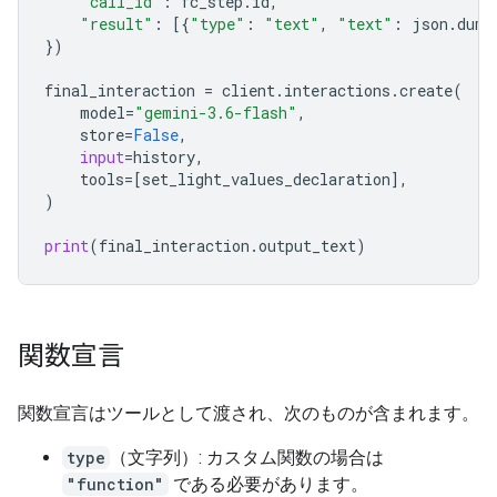
"call_id"
:
fc_step
.
id
,
"result"
:
[{
"type"
:
"text"
,
"text"
:
json
.
dump
})
final_interactio
n 
=
client
.
interactions
.
create
(
model
=
"gemini-3.6-flash"
,
store
=
False
,
input
=
history
,
tools
=
[
set_light_values_declaration
],
)
print
(
final_interaction
.
output_text
)
関数宣言
関数宣言はツールとして渡され、次のものが含まれます。
type
（文字列）: カスタム関数の場合は
"function"
である必要があります。