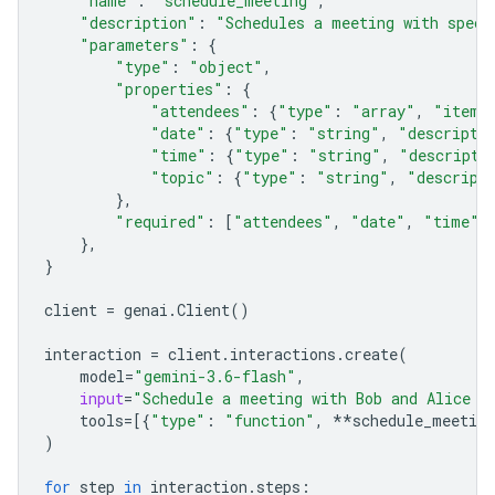
"name"
:
"schedule_meeting"
,
"description"
:
"Schedules a meeting with speci
"parameters"
:
{
"type"
:
"object"
,
"properties"
:
{
"attendees"
:
{
"type"
:
"array"
,
"items
"date"
:
{
"type"
:
"string"
,
"descripti
"time"
:
{
"type"
:
"string"
,
"descripti
"topic"
:
{
"type"
:
"string"
,
"descript
},
"required"
:
[
"attendees"
,
"date"
,
"time"
,
},
}
client
=
genai
.
Client
()
interaction
=
client
.
interactions
.
create
(
model
=
"gemini-3.6-flash"
,
input
=
"Schedule a meeting with Bob and Alice f
tools
=
[{
"type"
:
"function"
,
**
schedule_meeting
)
for
step
in
interaction
.
steps
: