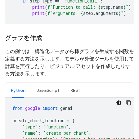
if
step
.
type
==
"function_call"
:
print
(
f
"Function to call: 
{
step
.
name
}
"
)
print
(
f
"Arguments: 
{
step
.
arguments
}
"
)
グラフを作成
この例では、構造化データから棒グラフを生成する関数を
定義する方法を示します。モデルが外部ツールを使用して
計算を実行したり、ビジュアル アセットを作成したりす
る方法を示します。
Python
JavaScript
REST
from
google
import
genai
create_chart_function
=
{
"type"
:
"function"
,
"name"
:
"create_bar_chart"
,