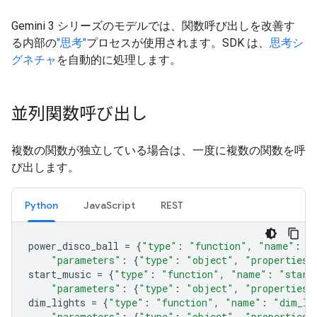
Gemini 3 シリーズのモデルでは、関数呼び出しを改善す
る内部の
"思考"
プロセスが使用されます。SDK は、
思考シ
グネチャ
を自動的に処理します。
並列関数呼び出し
複数の関数が独立している場合は、一度に複数の関数を呼
び出します。
Python
JavaScript
REST
power_disco_ball
=
{
"type"
:
"function"
,
"name"
:
"
"parameters"
:
{
"type"
:
"object"
,
"properties"
start_music
=
{
"type"
:
"function"
,
"name"
:
"start
"parameters"
:
{
"type"
:
"object"
,
"properties"
dim_lights
=
{
"type"
:
"function"
,
"name"
:
"dim_li
"parameters"
:
{
"type"
:
"object"
,
"properties"