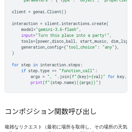
client
=
genai
.
Client
()
interaction
=
client
.
interactions
.
create
(
model
=
"gemini-3.6-flash"
,
input
=
"Turn this place into a party!"
,
tools
=
[
power_disco_ball
,
start_music
,
dim_ligh
generation_config
=
{
"tool_choice"
:
"any"
},
)
for
step
in
interaction
.
steps
:
if
step
.
type
==
"function_call"
:
args
=
", "
.
join
(
f
"
{
key
}
=
{
val
}
"
for
key
,
v
print
(
f
"
{
step
.
name
}
(
{
args
}
)"
)
コンポジション関数呼び出し
複雑なリクエスト（最初に場所を取得し、その場所の天気