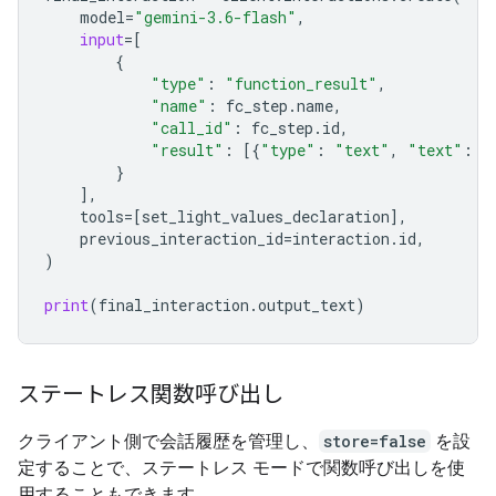
model
=
"gemini-3.6-flash"
,
input
=
[
{
"type"
:
"function_result"
,
"name"
:
fc_step
.
name
,
"call_id"
:
fc_step
.
id
,
"result"
:
[{
"type"
:
"text"
,
"text"
:
j
}
],
tools
=
[
set_light_values_declarat
ion
],
previous_interaction_id
=
interaction
.
id
,
)
print
(
final_interaction
.
output_text
)
ステートレス関数呼び出し
クライアント側で会話履歴を管理し、
store=false
を設
定することで、ステートレス モードで関数呼び出しを使
用することもできます。