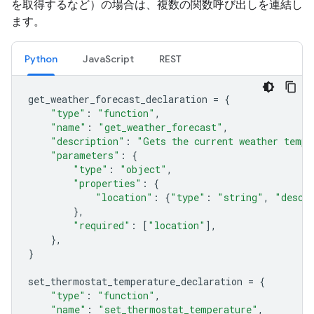
を取得するなど）の場合は、複数の関数呼び出しを連結し
ます。
Python
JavaScript
REST
get_weather_forecast_declaration
=
{
"type"
:
"function"
,
"name"
:
"get_weather_forecast"
,
"description"
:
"Gets the current weather tempe
"parameters"
:
{
"type"
:
"object"
,
"properties"
:
{
"location"
:
{
"type"
:
"string"
,
"descr
},
"required"
:
[
"location"
],
},
}
set_thermostat_temperature_declaration
=
{
"type"
:
"function"
,
"name"
:
"set_thermostat_temperature"
,