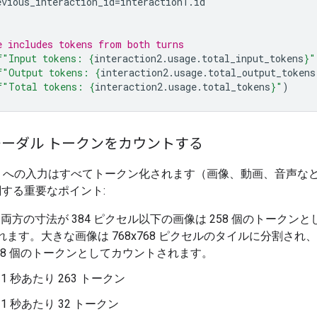
evious_interaction_id
=
interaction1
.
id
e includes tokens from both turns
f
"Input tokens: 
{
interaction2
.
usage
.
total_input_tokens
}
"
f
"Output tokens: 
{
interaction2
.
usage
.
total_output_tokens
f
"Total tokens: 
{
interaction2
.
usage
.
total_tokens
}
"
)
ーダル トークンをカウントする
i API への入力はすべてトークン化されます（画像、動画、音声な
する重要なポイント:
: 両方の寸法が 384 ピクセル以下の画像は 258 個のトークン
れます。大きな画像は 768x768 ピクセルのタイルに分割され
258 個のトークンとしてカウントされます。
: 1 秒あたり 263 トークン
: 1 秒あたり 32 トークン