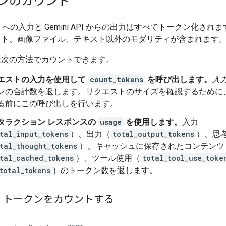
ンのカウント
 API への入力と Gemini API からの出力はすべてトークン化さ
スト、画像ファイル、テキスト以外のモダリティが含まれます
は次の方法でカウントできます。
エストの入力を使用して
count_tokens
を呼び出します。
入
ンの合計数を返します。リクエストのサイズを確認するために
る前にこの呼び出しを行います。
タラクション レスポンスの
usage
を使用します。
入力
tal_input_tokens
）、出力（
total_output_tokens
）、思
tal_thought_tokens
）、キャッシュに保存されたコンテンツ
tal_cached_tokens
）、ツール使用（
total_tool_use_toke
total_tokens
）のトークン数を返します。
 トークンをカウントする