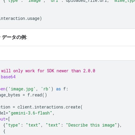
{
"type"
:
"image"
,
"uri"
:
uploaded_file
.
uri
,
"mime_typ
interaction
.
usage
)
 データの例:
 will only work for SDK newer than 2.0.0
base64
pen
(
'image.jpg'
,
'rb'
)
as
f
:
age_bytes
=
f
.
read
()
ction
=
client
.
interactions
.
create
(
del
=
"gemini-3.6-flash"
,
put
=
[
{
"type"
:
"text"
,
"text"
:
"Describe this image"
},
{