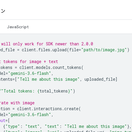
クン
JavaScript
 will only work for SDK newer than 2.0.0
ed_file
=
client
.
files
.
upload
(
file
=
"path/to/image.jpg"
)
t tokens for image + text
tokens
=
client
.
models
.
count_tokens
(
del
=
"gemini-3.6-flash"
,
ntents
=
[
"Tell me about this image"
,
uploaded_file
]
f
"Total tokens: 
{
total_tokens
}
"
)
rate with image
ction
=
client
.
interactions
.
create
(
del
=
"gemini-3.6-flash"
,
put
=
[
{
"type"
:
"text"
,
"text"
:
"Tell me about this image"
},