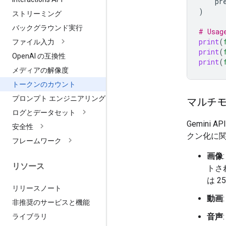
pr
)
ストリーミング
バックグラウンド実行
# Usag
print
(
ファイル入力
print
(
Open
AI の互換性
print
(
メディアの解像度
トークンのカウント
プロンプト エンジニアリング
マルチモ
ログとデータセット
Gemin
安全性
クン化に関
フレームワーク
画像
リソース
トさ
は 
リリースノート
動画
非推奨のサービスと機能
音声
ライブラリ