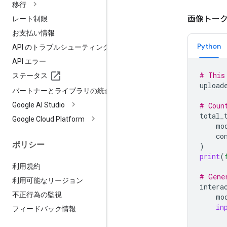
移行
画像トー
レート制限
お支払い情報
Python
API のトラブルシューティング
API エラー
# This
ステータス
upload
パートナーとライブラリの統合
Google AI Studio
# Coun
total_
Google Cloud Platform
mo
co
ポリシー
)
print
(
利用規約
# Gene
利用可能なリージョン
intera
不正行為の監視
mo
in
フィードバック情報