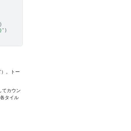
)
}
"
)
ど）。トー
としてカウン
、各タイル