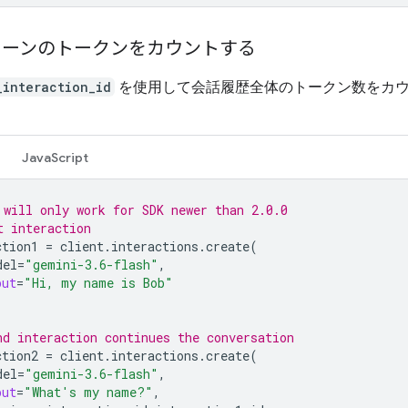
ターンのトークンをカウントする
_interaction_id
を使用して会話履歴全体のトークン数をカ
JavaScript
 will only work for SDK newer than 2.0.0
t interaction
ction1
=
client
.
interactions
.
create
(
del
=
"gemini-3.6-flash"
,
put
=
"Hi, my name is Bob"
nd interaction continues the conversation
ction2
=
client
.
interactions
.
create
(
del
=
"gemini-3.6-flash"
,
put
=
"What's my name?"
,