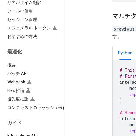
リアルタイム翻訳
ツールの使用
マルチ
セッション管理
エフェメラル トークン
previous
す。
おすすめの方法
最適化
Python
概要
# This
バッチ API
# Firs
intera
Webhook
mo
Flex 推論
in
優先度推論
)
コンテキストのキャッシュ保存
# Seco
intera
ガイド
mo
in
Interactions API