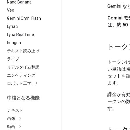
Nano Banana
Gemin
Veo
Gemini
Gemini Omni Flash
は、約 6
Lyria 3
Lyria Real
Time
Imagen
トーク
テキスト読み上げ
ライブ
トークン
リアルタイム翻訳
い単語は
エンベディング
セットを
ます。
ロボット工学
課金が有
中核となる機能
ークンの
す。
テキスト
画像
動画