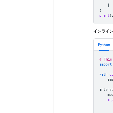
]
)
print
(
インライン
Python
# This
import
with
o
im
intera
mo
in