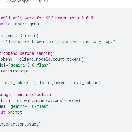
JavaScript
REST
 will only work for SDK newer than 2.0.0
oogle
import
genai
=
genai
.
Client
()
=
"The quick brown fox jumps over the lazy dog."
t tokens before sending
tokens
=
client
.
models
.
count_tokens
(
del
=
"gemini-3.6-flash"
,
ntents
=
prompt
"total_tokens:"
,
total_tokens
.
total_tokens
)
usage from interaction
ction
=
client
.
interactions
.
create
(
del
=
"gemini-3.6-flash"
,
put
=
prompt
interaction
.
usage
)