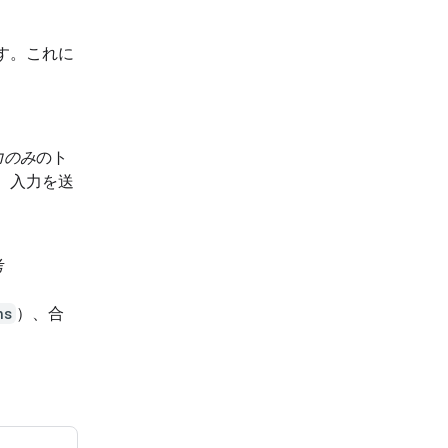
れます。これに
。
力のみ
のト
、入力を送
考
ns
）、合