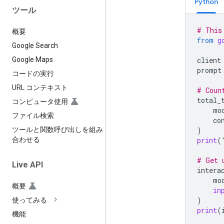
Python
ツール
# This
概要
from
g
Google Search
client
Google Maps
prompt
コードの実行
URL コンテキスト
# Coun
total_
コンピュータ使用
mo
ファイル検索
co
)
ツールと関数呼び出しを組み
print
(
合わせる
# Get 
Live API
intera
mo
概要
in
)
使ってみる
print
(
機能