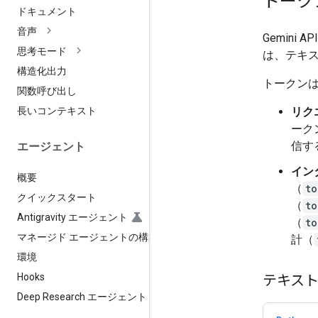
トーク
ドキュメント
音声
Gemini
思考モード
は、テキ
構造化出力
トークン
関数呼び出し
リク
長いコンテキスト
ーク
信す
エージェント
イン
概要
（
to
クイックスタート
（
to
Antigravity エージェント
（
to
マネージド エージェントの構築
計（
環境
Hooks
テキスト
Deep Research エージェント