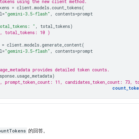
tokens using the new client method.
kens
=
client
.
models
.
count_tokens
(
l
=
"gemini-3.5-flash"
,
contents
=
prompt
otal_tokens: "
,
total_tokens
)
, total_tokens: 10 )
=
client
.
models
.
generate_content
(
l
=
"gemini-3.5-flash"
,
contents
=
prompt
age_metadata provides detailed token counts.
sponse
.
usage_metadata
)
, prompt_token_count: 11, candidates_token_count: 73, t
count_toke
ountTokens
的回答。