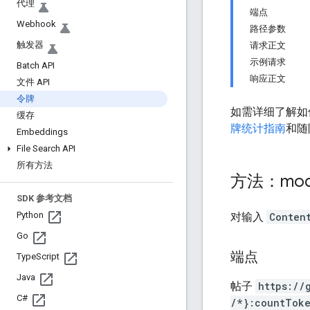
代理
端点
Webhook
路径参数
触发器
请求正文
示例请求
Batch API
响应正文
文件 API
令牌
如需详细了解如何
缓存
牌统计指南
和随
Embeddings
File Search API
所有方法
方法：mod
SDK 参考文档
Python
对输入
Conten
Go
端点
Type
Script
Java
帖子
https:
/
/
C#
/*}:countTok