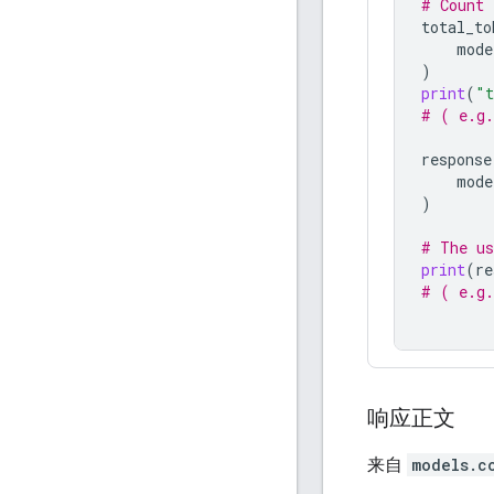
# Count 
total_to
mode
)
print
(
"t
# ( e.g.
response
mode
)
# The us
print
(
re
# ( e.g.
响应正文
来自
models.c