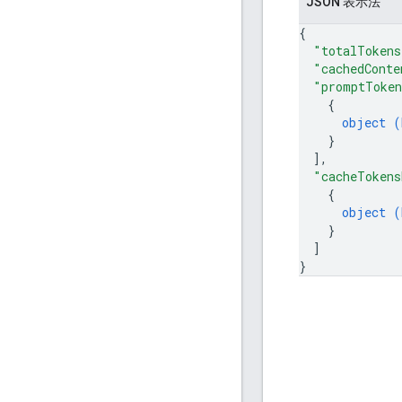
JSON 表示法
{
"totalTokens
"cachedConte
"promptToken
{
object (
}
]
,
"cacheTokens
{
object (
}
]
}