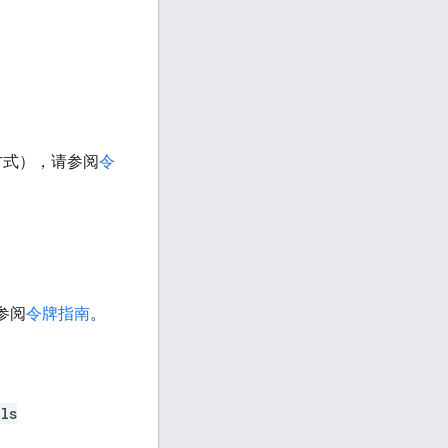
计方式），请参阅
令
参阅
令牌指南
。
ls