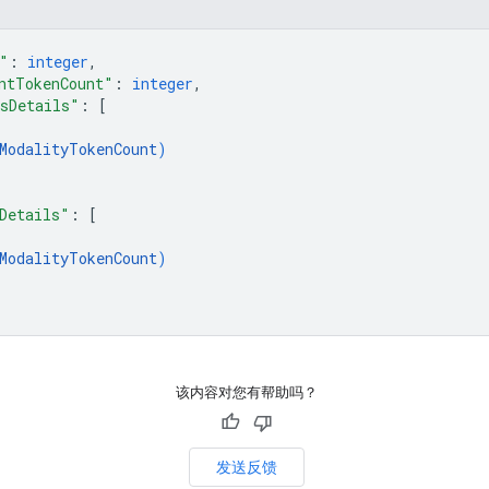
"
: 
integer
,
ntTokenCount"
: 
integer
,
sDetails"
: 
[
ModalityTokenCount
)
Details"
: 
[
ModalityTokenCount
)
该内容对您有帮助吗？
发送反馈