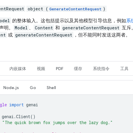
entRequest
object (
)
GenerateContentRequest
odel
的整体输入。这包括提示以及其他模型引导信息，例如
系
声明。
Model
、
Content
和
generateContentRequest
互斥
ent
或
generateContentRequest
，但不能同时发送这两者。
内嵌媒体
视频
PDF
缓存
系统指令
工具
Node.js
Go
Shell
gle
import
genai
genai
.
Client
()
"The quick brown fox jumps over the lazy dog."