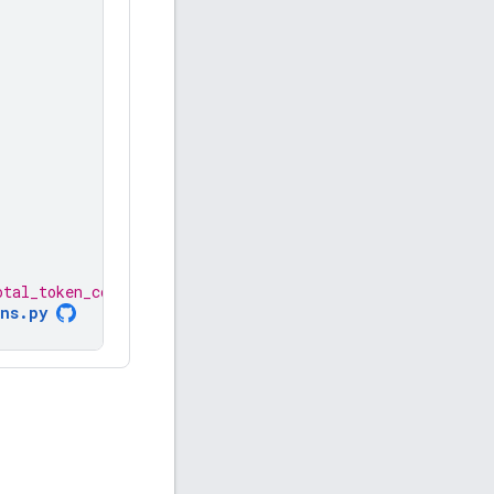
otal_token_count: 84 )
ns.py