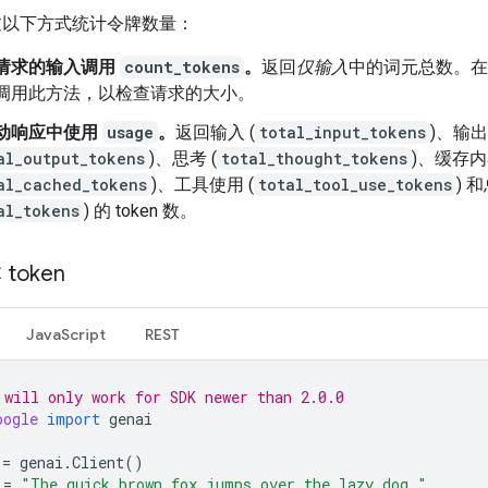
过以下方式统计令牌数量：
请求的输入调用
count_tokens
。
返回
仅输入
中的词元总数。在
调用此方法，以检查请求的大小。
动响应中使用
usage
。
返回输入 (
total_input_tokens
)、输出
al_output_tokens
)、思考 (
total_thought_tokens
)、缓存
al_cached_tokens
)、工具使用 (
total_tool_use_tokens
) 
al_tokens
) 的 token 数。
token
JavaScript
REST
 will only work for SDK newer than 2.0.0
oogle
import
genai
=
genai
.
Client
()
=
"The quick brown fox jumps over the lazy dog."