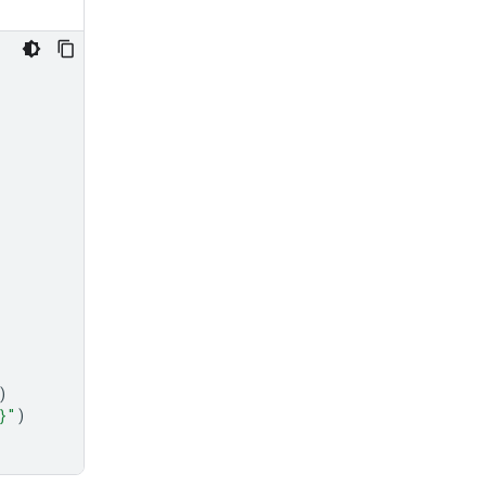
)
}
"
)