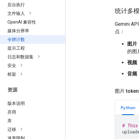
后台执行
统计多模态
文件输入
Open
AI 兼容性
Gemin
媒体分辨率
点：
令牌计数
图片
提示工程
的图片
日志和数据集
视频
安全
音频
框架
资源
图片 token
版本说明
Python
弃用
库
# This
迁移
upload
速率限制