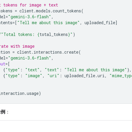
t tokens for image + text
tokens
=
client
.
models
.
count_tokens
(
del
=
"gemini-3.6-flash"
,
ntents
=
[
"Tell me about this image"
,
uploaded_file
]
f
"Total tokens: 
{
total_tokens
}
"
)
rate with image
ction
=
client
.
interactions
.
create
(
del
=
"gemini-3.6-flash"
,
put
=
[
{
"type"
:
"text"
,
"text"
:
"Tell me about this image"
},
{
"type"
:
"image"
,
"uri"
:
uploaded_file
.
uri
,
"mime_typ
interaction
.
usage
)
示例
：