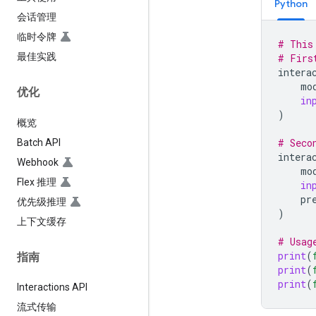
Python
会话管理
临时令牌
# This
最佳实践
# Firs
intera
mo
优化
in
)
概览
# Seco
Batch API
intera
Webhook
mo
Flex 推理
in
pr
优先级推理
)
上下文缓存
# Usag
print
(
指南
print
(
print
(
Interactions API
流式传输