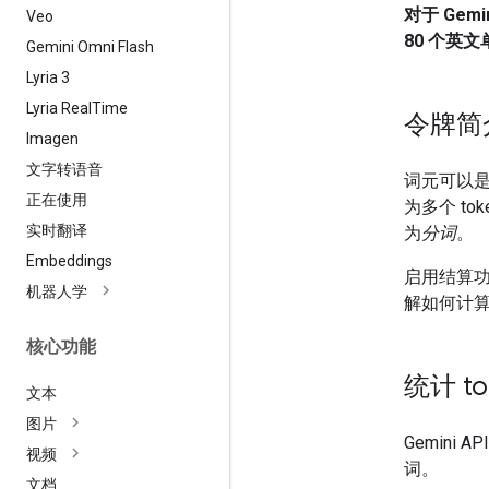
对于 Gemi
Veo
80 个英
Gemini Omni Flash
Lyria 3
Lyria Real
Time
令牌简
Imagen
文字转语音
词元可以
正在使用
为多个 to
实时翻译
为
分词
。
Embeddings
启用结算
机器人学
解如何计
核心功能
统计 to
文本
图片
Gemin
视频
词。
文档