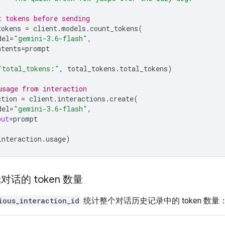
t tokens before sending
tokens
=
client
.
models
.
count_tokens
(
del
=
"gemini-3.6-flash"
,
ntents
=
prompt
"total_tokens:"
,
total_tokens
.
total_tokens
)
usage from interaction
ction
=
client
.
interactions
.
create
(
del
=
"gemini-3.6-flash"
,
put
=
prompt
interaction
.
usage
)
话的 token 数量
ious_interaction_id
统计整个对话历史记录中的 token 数量