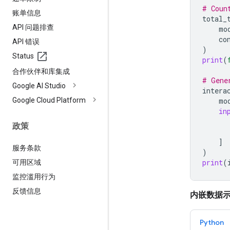
# Coun
账单信息
total_
API 问题排查
mo
co
API 错误
)
Status
print
(
合作伙伴和库集成
# Gene
Google AI Studio
intera
Google Cloud Platform
mo
in
政策
]
服务条款
)
print
(
可用区域
监控滥用行为
反馈信息
内嵌数据
Python