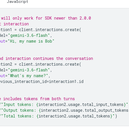
JavaScript
 will only work for SDK newer than 2.0.0
t interaction
ction1
=
client
.
interactions
.
create
(
del
=
"gemini-3.6-flash"
,
put
=
"Hi, my name is Bob"
nd interaction continues the conversation
ction2
=
client
.
interactions
.
create
(
del
=
"gemini-3.6-flash"
,
put
=
"What's my name?"
,
evious_interaction_id
=
interaction1
.
id
e includes tokens from both turns
f
"Input tokens: 
{
interaction2
.
usage
.
total_input_tokens
}
"
f
"Output tokens: 
{
interaction2
.
usage
.
total_output_tokens
f
"Total tokens: 
{
interaction2
.
usage
.
total_tokens
}
"
)