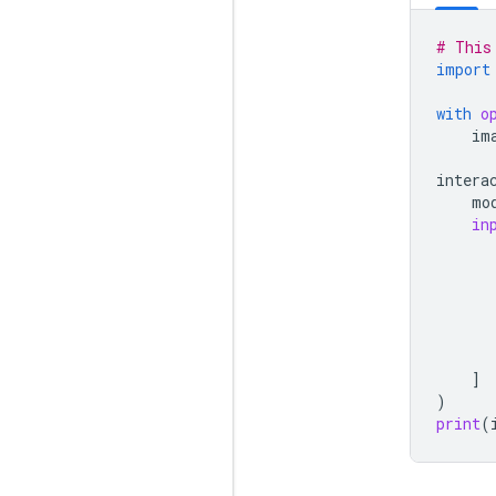
# This
import
with
o
im
intera
mo
in
]
)
print
(