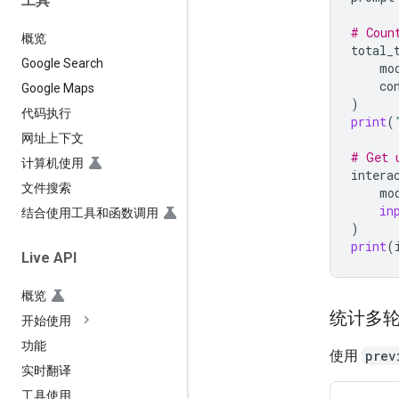
工具
# Coun
概览
total_
Google Search
mo
co
Google Maps
)
代码执行
print
(
网址上下文
# Get 
计算机使用
intera
文件搜索
mo
in
结合使用工具和函数调用
)
print
(
Live API
概览
统计多轮对
开始使用
功能
使用
prev
实时翻译
工具使用