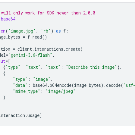
 will only work for SDK newer than 2.0.0
base64
pen
(
'image.jpg'
,
'rb'
)
as
f
:
age_bytes
=
f
.
read
()
ction
=
client
.
interactions
.
create
(
del
=
"gemini-3.6-flash"
,
put
=
[
{
"type"
:
"text"
,
"text"
:
"Describe this image"
},
{
"type"
:
"image"
,
"data"
:
base64
.
b64encode
(
image_bytes
)
.
decode
(
'utf
"mime_type"
:
"image/jpeg"
}
interaction
.
usage
)