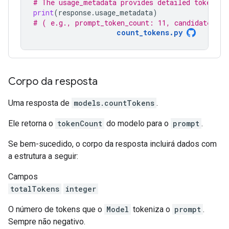
# The usage_metadata provides detailed token co
print
(
response
.
usage_metadata
)
# ( e.g., prompt_token_count: 11, candidates_to
count_tokens.py
Corpo da resposta
Uma resposta de
models.countTokens
.
Ele retorna o
tokenCount
do modelo para o
prompt
.
Se bem-sucedido, o corpo da resposta incluirá dados com
a estrutura a seguir:
Campos
totalTokens
integer
O número de tokens que o
Model
tokeniza o
prompt
.
Sempre não negativo.