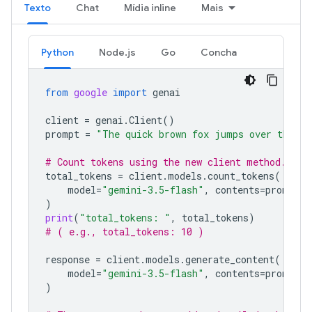
Texto
Chat
Mídia inline
Mais
Python
Node.js
Go
Concha
from
google
import
genai
client
=
genai
.
Client
()
prompt
=
"The quick brown fox jumps over the la
# Count tokens using the new client method.
total_tokens
=
client
.
models
.
count_tokens
(
model
=
"gemini-3.5-flash"
,
contents
=
prompt
)
print
(
"total_tokens: "
,
total_tokens
)
# ( e.g., total_tokens: 10 )
response
=
client
.
models
.
generate_content
(
model
=
"gemini-3.5-flash"
,
contents
=
prompt
)