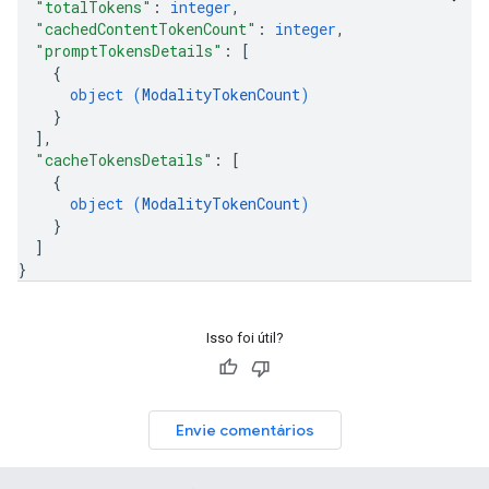
"totalTokens"
: 
integer
,
"cachedContentTokenCount"
: 
integer
,
"promptTokensDetails"
: 
[
{
object (
ModalityTokenCount
)
}
]
,
"cacheTokensDetails"
: 
[
{
object (
ModalityTokenCount
)
}
]
}
Isso foi útil?
Envie comentários