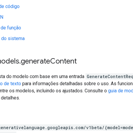
de código
ON
de função
s do sistema
models
.
generate
Content
sta do modelo com base em uma entrada
GenerateContentRe
o de texto
para informações detalhadas sobre o uso. As funcion
ntre os modelos, incluindo os ajustados. Consulte o
guia de mo
 detalhes.
generativelanguage.googleapis.com
/v1beta
/{model=mode