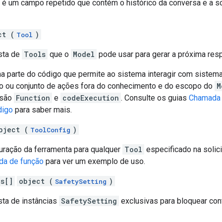
e é um campo repetido que contém o histórico da conversa e a so
ct (
)
Tool
ista de
Tools
que o
Model
pode usar para gerar a próxima res
a parte do código que permite ao sistema interagir com sistem
ão ou conjunto de ações fora do conhecimento e do escopo do
M
 são
Function
e
codeExecution
. Consulte os guias
Chamada 
digo
para saber mais.
bject (
)
ToolConfig
guração da ferramenta para qualquer
Tool
especificado na solici
da de função
para ver um exemplo de uso.
gs[]
object (
)
SafetySetting
sta de instâncias
SafetySetting
exclusivas para bloquear co