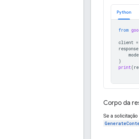
Python
from
goo
client
=
response
mode
)
print
(
re
Corpo da re
Se a solicitação
GenerateCont