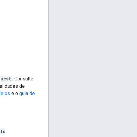
quest
. Consulte
alidades de
delos
e o
guia de
ls