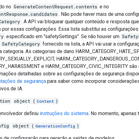
ado no
GenerateContentRequest.contents
e no
entResponse.candidates
. Não pode haver mais de uma config
Category
. A API vai bloquear qualquer conteúdo e resposta qu
s por essas configurações. Essa lista substitui as configuraçõe
ry
especificado em "safetySettings". Se não houver um
Safety
o
SafetyCategory
fornecido na lista, a API vai usar a configur
sa categoria. As categorias de dano HARM_CATEGORY_HATE_S
Y_SEXUALLY_EXPLICIT, HARM_CATEGORY_DANGEROUS_CON
_HARASSMENT e HARM_CATEGORY_CIVIC_INTEGRITY são ace
rmações detalhadas sobre as configurações de segurança dispon
ntações de segurança
para saber como incorporar consideraçõe
ivos de IA.
tion
object (
)
Content
envolvedor definiu
instruções do sistema
. No momento, apenas t
nfig
object (
)
GenerationConfig
s de configuração para geração e saídas de modelos.