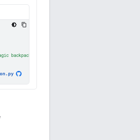
agic backpack."
ion
.
py
e