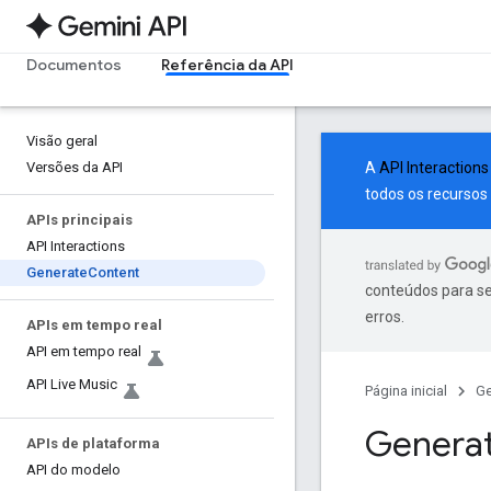
Documentos
Referência da API
Visão geral
Versões da API
A
API Interactions
todos os recursos
APIs principais
API Interactions
Generate
Content
conteúdos para se
erros.
APIs em tempo real
API em tempo real
API Live Music
Página inicial
Ge
Generat
APIs de plataforma
API do modelo