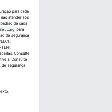
uração para cada
e não atender aos
s padrão de cada
Setting
para
ação de segurança
PEECH,
TENT,
itas. Consulte
íveis. Consulte
s de segurança
exto.