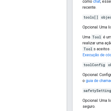
como
chat
, ess
recente.
tools[]
obje
Opcional. Uma l
Uma
Tool
é um
realizar uma aç
Tool
s aceitos
Execução de có
toolConfig
o
Opcional. Confi
o
guia de chama
safetySettin
Opcional. Uma li
seguro.