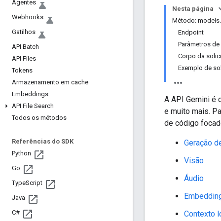
Agentes
Nesta página
Webhooks
Método: models.
Gatilhos
Endpoint
Parâmetros de
API Batch
Corpo da solic
API Files
Exemplo de sol
Tokens
Armazenamento em cache
Embeddings
A API Gemini é 
API File Search
e muito mais. Pa
Todos os métodos
de código focad
Referências do SDK
Geração de
Python
Visão
Go
Áudio
Type
Script
Embeddin
Java
C#
Contexto 