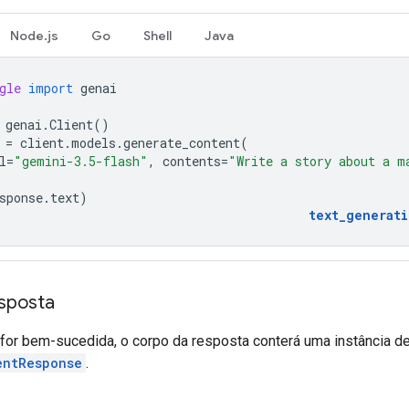
Node.js
Go
Shell
Java
gle
import
genai
genai
.
Client
()
=
client
.
models
.
generate_content
(
l
=
"gemini-3.5-flash"
,
contents
=
"Write a story about a m
sponse
.
text
)
text_generat
sposta
 for bem-sucedida, o corpo da resposta conterá uma instância d
entResponse
.