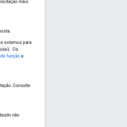
licitação mais
posta.
as externos para
odel
. Os
de função
e
tação. Consulte
nteúdo não