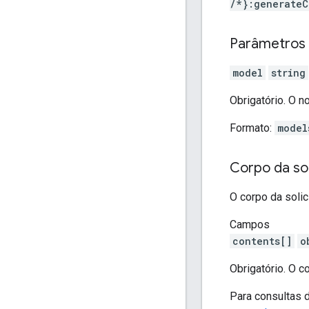
/*}:generateC
Parâmetros
model
string
Obrigatório. O 
Formato:
model
Corpo da sol
O corpo da soli
Campos
contents[]
o
Obrigatório. O 
Para consultas d