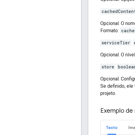
cachedConten
Opcional. O no
Formato:
cache
serviceTier
Opcional. O níve
store
boolea
Opcional. Confi
Se definido, ele
projeto.
Exemplo de 
Texto
Im