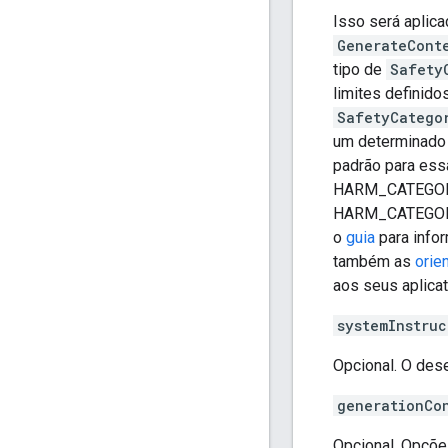
Isso será aplic
GenerateCont
tipo de
Safety
limites definido
SafetyCatego
um determinad
padrão para es
HARM_CATEGOR
HARM_CATEGORY
o
guia
para info
também as
orie
aos seus aplicat
systemInstruc
Opcional. O des
generationCo
Opcional. Opçõe