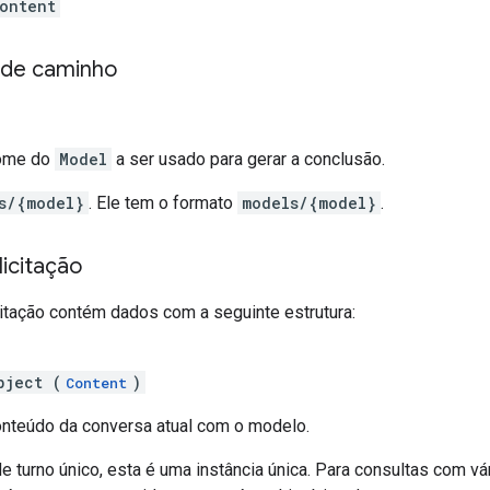
ontent
 de caminho
nome do
Model
a ser usado para gerar a conclusão.
s/{model}
. Ele tem o formato
models/{model}
.
icitação
citação contém dados com a seguinte estrutura:
bject (
)
Content
conteúdo da conversa atual com o modelo.
e turno único, esta é uma instância única. Para consultas com vá