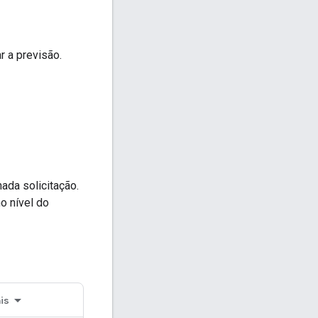
r a previsão.
ada solicitação.
o nível do
is