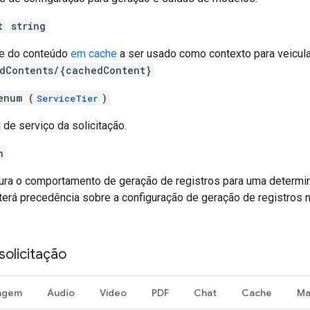
t
string
me do conteúdo
em cache
a ser usado como contexto para veicula
dContents/{cachedContent}
enum (
)
ServiceTier
l de serviço da solicitação.
n
gura o comportamento de geração de registros para uma determin
 terá precedência sobre a configuração de geração de registros n
solicitação
agem
Áudio
Vídeo
PDF
Chat
Cache
Ma