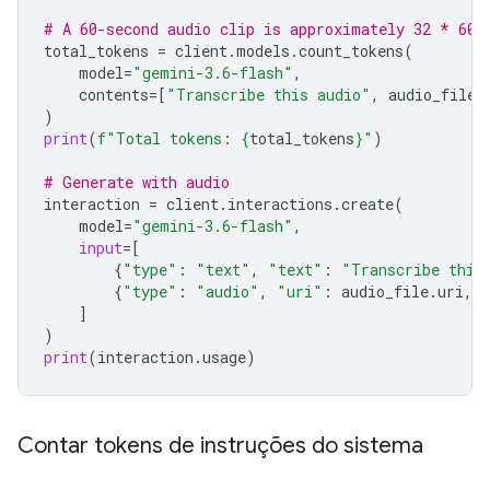
# A 60-second audio clip is approximately 32 * 60 
total_tokens
=
client
.
models
.
count_tokens
(
model
=
"gemini-3.6-flash"
,
contents
=
[
"Transcribe this audio"
,
audio_file
]
)
print
(
f
"Total tokens: 
{
total_tokens
}
"
)
# Generate with audio
interaction
=
client
.
interactions
.
create
(
model
=
"gemini-3.6-flash"
,
input
=
[
{
"type"
:
"text"
,
"text"
:
"Transcribe this
{
"type"
:
"audio"
,
"uri"
:
audio_file
.
uri
,
]
)
print
(
interaction
.
usage
)
Contar tokens de instruções do sistema