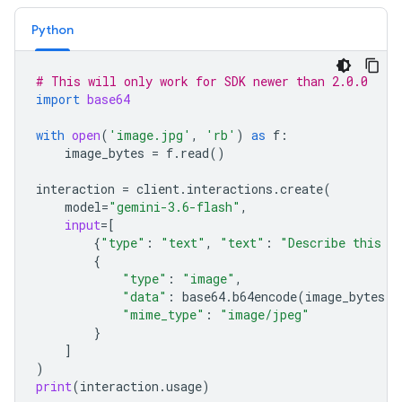
Python
# This will only work for SDK newer than 2.0.0
import
base64
with
open
(
'image.jpg'
,
'rb'
)
as
f
:
image_bytes
=
f
.
read
()
interaction
=
client
.
interactions
.
create
(
model
=
"gemini-3.6-flash"
,
input
=
[
{
"type"
:
"text"
,
"text"
:
"Describe this i
{
"type"
:
"image"
,
"data"
:
base64
.
b64encode
(
image_bytes
)
.
"mime_type"
:
"image/jpeg"
}
]
)
print
(
interaction
.
usage
)