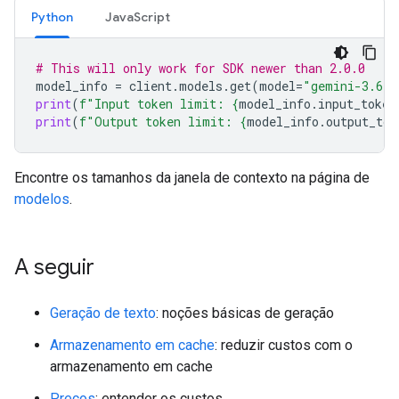
Python
JavaScript
# This will only work for SDK newer than 2.0.0
model_info
=
client
.
models
.
get
(
model
=
"gemini-3.6-f
print
(
f
"Input token limit: 
{
model_info
.
input_token
print
(
f
"Output token limit: 
{
model_info
.
output_tok
Encontre os tamanhos da janela de contexto na página de
modelos
.
A seguir
Geração de texto
: noções básicas de geração
Armazenamento em cache
: reduzir custos com o
armazenamento em cache
Preços
: entender os custos