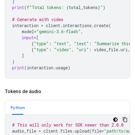
)
print
(
f
"Total tokens: 
{
total_tokens
}
"
)
# Generate with video
interaction
=
client
.
interactions
.
create
(
model
=
"gemini-3.6-flash"
,
input
=
[
{
"type"
:
"text"
,
"text"
:
"Summarize this 
{
"type"
:
"video"
,
"uri"
:
video_file
.
uri
,
]
)
print
(
interaction
.
usage
)
Tokens de áudio
Python
# This will only work for SDK newer than 2.0.0
audio_file
=
client
.
files
.
upload
(
file
=
"path/to/aud