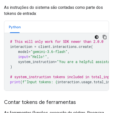
As instruções do sistema são contadas como parte dos
tokens de entrada:
Python
# This will only work for SDK newer than 2.0.0
interaction
=
client
.
interactions
.
create
(
model
=
"gemini-3.6-flash"
,
input
=
"Hello!"
,
system_instruction
=
"You are a helpful assistan
)
# system_instruction tokens included in total_inpu
print
(
f
"Input tokens: 
{
interaction
.
usage
.
total_inp
Contar tokens de ferramentas
As ferramentas (funções, execução de código, Pesquisa