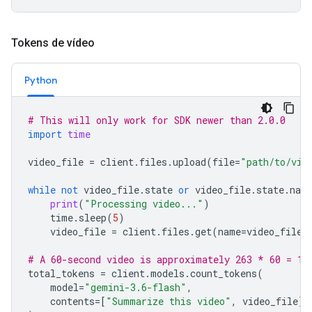
Tokens de vídeo
Python
# This will only work for SDK newer than 2.0.0
import
time
video_file
=
client
.
files
.
upload
(
file
=
"path/to/vid
while
not
video_file
.
state
or
video_file
.
state
.
nam
print
(
"Processing video..."
)
time
.
sleep
(
5
)
video_file
=
client
.
files
.
get
(
name
=
video_file
.
# A 60-second video is approximately 263 * 60 = 15
total_tokens
=
client
.
models
.
count_tokens
(
model
=
"gemini-3.6-flash"
,
contents
=
[
"Summarize this video"
,
video_file
]