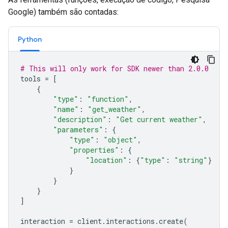
Google) também são contadas:
Python
# This will only work for SDK newer than 2.0.0
tools
=
[
{
"type"
:
"function"
,
"name"
:
"get_weather"
,
"description"
:
"Get current weather"
,
"parameters"
:
{
"type"
:
"object"
,
"properties"
:
{
"location"
:
{
"type"
:
"string"
}
}
}
}
]
interaction
=
client
.
interactions
.
create
(