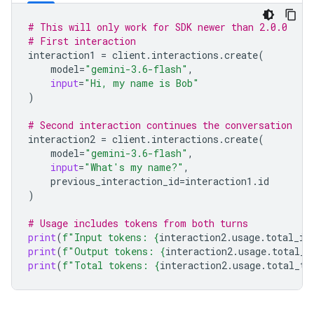
# This will only work for SDK newer than 2.0.0
# First interaction
interaction1
=
client
.
interactions
.
create
(
model
=
"gemini-3.6-flash"
,
input
=
"Hi, my name is Bob"
)
# Second interaction continues the conversation
interaction2
=
client
.
interactions
.
create
(
model
=
"gemini-3.6-flash"
,
input
=
"What's my name?"
,
previous_interaction_id
=
interaction1
.
id
)
# Usage includes tokens from both turns
print
(
f
"Input tokens: 
{
interaction2
.
usage
.
total_in
print
(
f
"Output tokens: 
{
interaction2
.
usage
.
total_o
print
(
f
"Total tokens: 
{
interaction2
.
usage
.
total_to