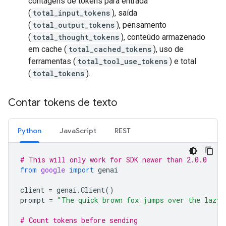
contagens de tokens para entrada
(
total_input_tokens
), saída
(
total_output_tokens
), pensamento
(
total_thought_tokens
), conteúdo armazenado
em cache (
total_cached_tokens
), uso de
ferramentas (
total_tool_use_tokens
) e total
(
total_tokens
).
Contar tokens de texto
Python
JavaScript
REST
# This will only work for SDK newer than 2.0.0
from
google
import
genai
client
=
genai
.
Client
()
prompt
=
"The quick brown fox jumps over the lazy 
# Count tokens before sending