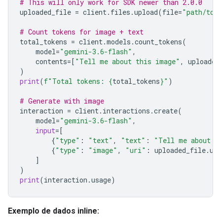
# This will only work for SDK newer than 2.0.0
uploaded_file
=
client
.
files
.
upload
(
file
=
"path/to/
# Count tokens for image + text
total_tokens
=
client
.
models
.
count_tokens
(
model
=
"gemini-3.6-flash"
,
contents
=
[
"Tell me about this image"
,
uploaded
)
print
(
f
"Total tokens: 
{
total_tokens
}
"
)
# Generate with image
interaction
=
client
.
interactions
.
create
(
model
=
"gemini-3.6-flash"
,
input
=
[
{
"type"
:
"text"
,
"text"
:
"Tell me about t
{
"type"
:
"image"
,
"uri"
:
uploaded_file
.
ur
]
)
print
(
interaction
.
usage
)
Exemplo de dados inline: