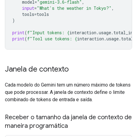
model
=
"gemini-3.6-flash"
,
input
=
"What's the weather in Tokyo?"
,
tools
=
tools
)
print
(
f
"Input tokens: 
{
interaction
.
usage
.
total_inp
print
(
f
"Tool use tokens: 
{
interaction
.
usage
.
total_
Janela de contexto
Cada modelo do Gemini tem um número máximo de tokens
que pode processar. A janela de contexto define o limite
combinado de tokens de entrada e saída.
Receber o tamanho da janela de contexto de
maneira programática