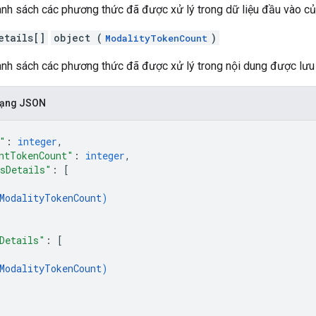
anh sách các phương thức đã được xử lý trong dữ liệu đầu vào củ
etails[]
object (
)
ModalityTokenCount
Danh sách các phương thức đã được xử lý trong nội dung được lư
 dạng JSON
"
: 
integer
,
ntTokenCount"
: 
integer
,
sDetails"
: 
[
ModalityTokenCount
)
Details"
: 
[
ModalityTokenCount
)