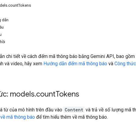
dels.countTokens
g dẫn
ầu
u
hồi
n chi tiết về cách đếm mã thông báo bằng Gemini API, bao gồm
nh và video, hãy xem
Hướng dẫn đếm mã thông báo
và
Công thức
ức: models
.
count
Tokens
oá từ của mô hình trên đầu vào
Content
và trả về số lượng mã t
về mã thông báo
để tìm hiểu thêm về mã thông báo.