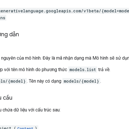
generativelanguage.googleapis.com
/v1beta
/{model=mode
ens
ờng dẫn
ài nguyên của mô hình. Đây là mã nhận dạng mà Mô hình sẽ sử dụn
ớp với tên mô hình do phương thức
models.list
trả về.
els/{model}
. Tên này có dạng
models/{model}
.
u cầu
 chứa dữ liệu với cấu trúc sau:
bject (
)
Content