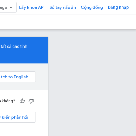
Lấy khoá API
Sổ tay nấu ăn
Cộng đồng
Đăng nhập
tất cả các tính
ạn không?
ý kiến phản hồi