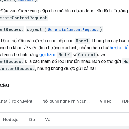
 Đầu vào được cung cấp cho mô hình dưới dạng câu lệnh. Trường 
erateContentRequest
.
entRequest
object (
)
GenerateContentRequest
 Tổng số đầu vào được cung cấp cho
Model
. Thông tin này bao
ông tin khác về việc định hướng mô hình, chẳng hạn như
hướng dẫ
o hàm cho tính năng
gọi hàm
.
Model
s/
Content
s và
entRequest
s là các tham số loại trừ lẫn nhau. Bạn có thể gửi
Mo
ContentRequest
, nhưng không được gửi cả hai.
 cầu
hat (Trò chuyện)
Nội dung nghe nhìn cùng dòng
Video
PDF
Node.js
Go
Vỏ