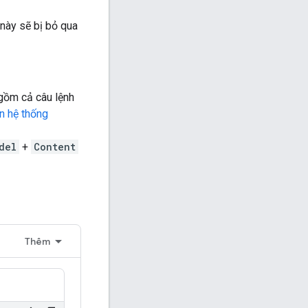
này sẽ bị bỏ qua
 gồm cả câu lệnh
n hệ thống
del
+
Content
Thêm