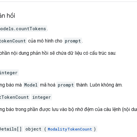
ản hồi
models.countTokens
.
tokenCount
của mô hình cho
prompt
.
phần nội dung phản hồi sẽ chứa dữ liệu có cấu trúc sau:
integer
ông báo mà
Model
mã hoá
prompt
thành. Luôn không âm.
tTokenCount
integer
ng báo trong phần được lưu vào bộ nhớ đệm của câu lệnh (nội d
Details[]
object (
)
ModalityTokenCount