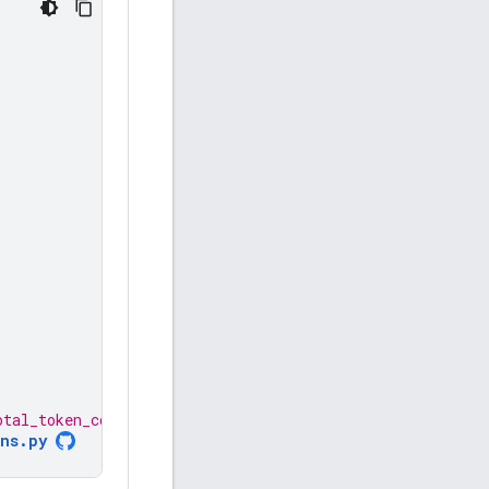
otal_token_count: 84 )
ns.py