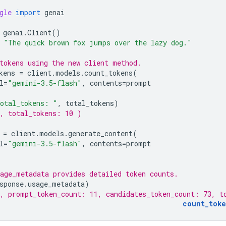
gle
import
genai
genai
.
Client
()
"The quick brown fox jumps over the lazy dog."
tokens using the new client method.
kens
=
client
.
models
.
count_tokens
(
l
=
"gemini-3.5-flash"
,
contents
=
prompt
otal_tokens: "
,
total_tokens
)
, total_tokens: 10 )
=
client
.
models
.
generate_content
(
l
=
"gemini-3.5-flash"
,
contents
=
prompt
age_metadata provides detailed token counts.
sponse
.
usage_metadata
)
, prompt_token_count: 11, candidates_token_count: 73, t
count_toke