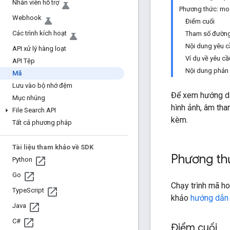
Nhân viên hỗ trợ
Phương thức: mo
Webhook
Điểm cuối
Các trình kích hoạt
Tham số đườn
Nội dung yêu c
API xử lý hàng loạt
Ví dụ về yêu cầ
API Tệp
Nội dung phản 
Mã
Lưu vào bộ nhớ đệm
Để xem hướng dẫ
Mục nhúng
hình ảnh, âm tha
File Search API
kèm.
Tất cả phương pháp
Tài liệu tham khảo về SDK
Phương th
Python
Go
Chạy trình mã h
Type
Script
khảo
hướng dẫn 
Java
C#
Điểm cuối