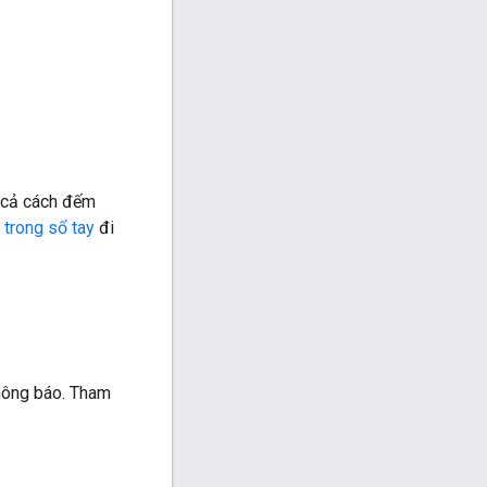
 cả cách đếm
 trong sổ tay
đi
hông báo. Tham