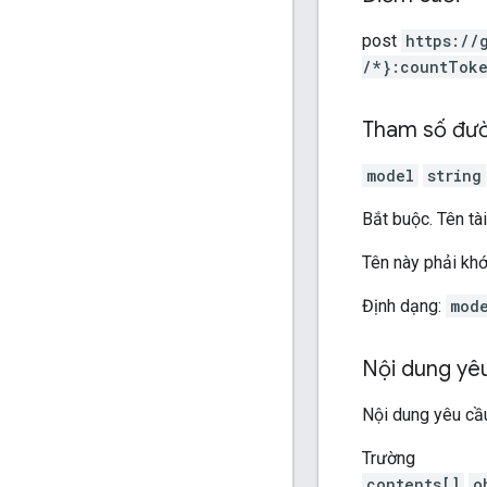
post
https:
/
/
/*}:countTok
Tham số đư
model
string
Bắt buộc. Tên t
Tên này phải kh
Định dạng:
mod
Nội dung yê
Nội dung yêu cầu
Trường
contents[]
o