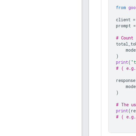
from
goo
client
=
prompt
=
# Count 
total_to
mode
)
print
(
"t
# ( e.g.
response
mode
)
# The us
print
(
re
# ( e.g.