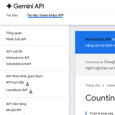
Tài liệu
Tài liệu tham khảo API
Tổng quan
Phiên bản API
Interactions API
hi
năng và mô hình m
API cốt lõi
Interactions API
Generate
Content
ngôn ngữ bạn ưu ti
API theo thời gian thực
API trực tiếp
Trang chủ
Gemin
Live Music API
Countin
API nền tảng
Model API
Trên trang này