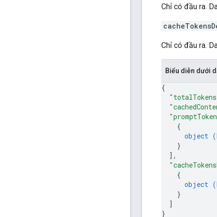
Chỉ có đầu ra. D
cacheTokensD
Chỉ có đầu ra. 
Biểu diễn dưới
{
"totalTokens
"cachedConte
"promptToken
{
object (
}
]
,
"cacheTokens
{
object (
}
]
}