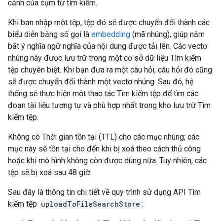
cảnh của cụm từ tìm kiếm.
Khi bạn nhập một tệp, tệp đó sẽ được chuyển đổi thành các
biểu diễn bằng số gọi là
embedding
(mã nhúng), giúp nắm
bắt ý nghĩa ngữ nghĩa của nội dung được tải lên. Các vectơ
nhúng này được lưu trữ trong một cơ sở dữ liệu Tìm kiếm
tệp chuyên biệt. Khi bạn đưa ra một câu hỏi, câu hỏi đó cũng
sẽ được chuyển đổi thành một vectơ nhúng. Sau đó, hệ
thống sẽ thực hiện một thao tác Tìm kiếm tệp để tìm các
đoạn tài liệu tương tự và phù hợp nhất trong kho lưu trữ Tìm
kiếm tệp.
Không có Thời gian tồn tại (TTL) cho các mục nhúng; các
mục này sẽ tồn tại cho đến khi bị xoá theo cách thủ công
hoặc khi mô hình không còn được dùng nữa. Tuy nhiên, các
tệp sẽ bị xoá sau 48 giờ.
Sau đây là thông tin chi tiết về quy trình sử dụng API Tìm
kiếm tệp
uploadToFileSearchStore
: