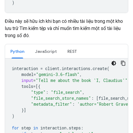
)
Điều này sẽ hữu ích khi bạn có nhiều tài liệu trong một kho
lưu trữ Tìm kiếm tệp và chỉ muốn tìm kiếm một số tài liệu
trong số đó.
Python
JavaScript
REST
interaction
=
client
.
interactions
.
create
(
model
=
"gemini-3.6-flash"
,
input
=
"Tell me about the book 'I, Claudius'"
,
tools
=
[{
"type"
:
"file_search"
,
"file_search_store_names"
:
[
file_search_st
"metadata_filter"
:
'author="Robert Graves
}]
)
for
step
in
interaction
.
steps
: