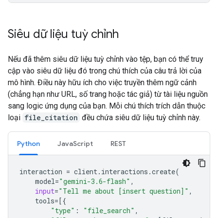
Siêu dữ liệu tuỳ chỉnh
Nếu đã thêm siêu dữ liệu tuỳ chỉnh vào tệp, bạn có thể truy
cập vào siêu dữ liệu đó trong chú thích của câu trả lời của
mô hình. Điều này hữu ích cho việc truyền thêm ngữ cảnh
(chẳng hạn như URL, số trang hoặc tác giả) từ tài liệu nguồn
sang logic ứng dụng của bạn. Mỗi chú thích trích dẫn thuộc
loại
file_citation
đều chứa siêu dữ liệu tuỳ chỉnh này.
Python
JavaScript
REST
interaction
=
client
.
interactions
.
create
(
model
=
"gemini-3.6-flash"
,
input
=
"Tell me about [insert question]"
,
tools
=
[{
"type"
:
"file_search"
,