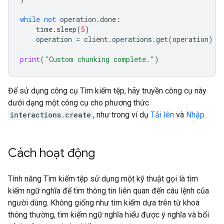
while
not
operation
.
done
:
time
.
sleep
(
5
)
operation
=
client
.
operations
.
get
(
operation
)
print
(
"Custom chunking complete."
)
Để sử dụng công cụ Tìm kiếm tệp, hãy truyền công cụ này
dưới dạng một công cụ cho phương thức
interactions.create
, như trong ví dụ
Tải lên
và
Nhập
.
Cách hoạt động
Tính năng Tìm kiếm tệp sử dụng một kỹ thuật gọi là tìm
kiếm ngữ nghĩa để tìm thông tin liên quan đến câu lệnh của
người dùng. Không giống như tìm kiếm dựa trên từ khoá
thông thường, tìm kiếm ngữ nghĩa hiểu được ý nghĩa và bối