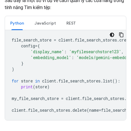
Sau đây là một số ví dụ về cách quản lý các cửa hàng trong
tính năng Tìm kiếm tệp:
Python
JavaScript
REST
file_search_store
=
client
.
file_search_stores
.
creat
config
=
{
'display_name'
:
'myfilesearchstore123'
,
'embedding_model'
:
'models/gemini-embeddi
}
)
for
store
in
client
.
file_search_stores
.
list
():
print
(
store
)
my_file_search_store
=
client
.
file_search_stores
.
g
client
.
file_search_stores
.
delete
(
name
=
file_search_