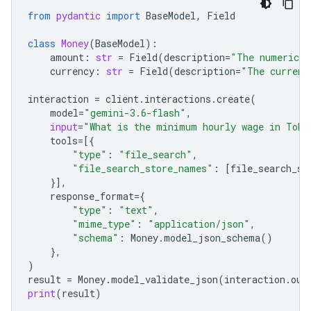
from
pydantic
import
BaseModel
,
Field
class
Money
(
BaseModel
):
amount
:
str
=
Field
(
description
=
"The numerical
currency
:
str
=
Field
(
description
=
"The currenc
interaction
=
client
.
interactions
.
create
(
model
=
"gemini-3.6-flash"
,
input
=
"What is the minimum hourly wage in Toky
tools
=
[{
"type"
:
"file_search"
,
"file_search_store_names"
:
[
file_search_st
}],
response_format
=
{
"type"
:
"text"
,
"mime_type"
:
"application/json"
,
"schema"
:
Money
.
model_json_schema
()
},
)
result
=
Money
.
model_validate_json
(
interaction
.
out
print
(
result
)