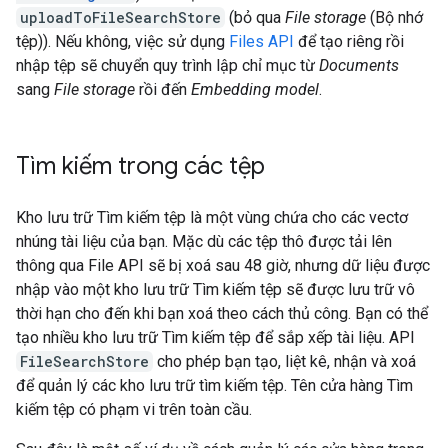
uploadToFileSearchStore
(bỏ qua
File storage
(Bộ nhớ
tệp)). Nếu không, việc sử dụng
Files API
để tạo riêng rồi
nhập tệp sẽ chuyển quy trình lập chỉ mục từ
Documents
sang
File storage
rồi đến
Embedding model
.
Tìm kiếm trong các tệp
Kho lưu trữ Tìm kiếm tệp là một vùng chứa cho các vectơ
nhúng tài liệu của bạn. Mặc dù các tệp thô được tải lên
thông qua File API sẽ bị xoá sau 48 giờ, nhưng dữ liệu được
nhập vào một kho lưu trữ Tìm kiếm tệp sẽ được lưu trữ vô
thời hạn cho đến khi bạn xoá theo cách thủ công. Bạn có thể
tạo nhiều kho lưu trữ Tìm kiếm tệp để sắp xếp tài liệu. API
FileSearchStore
cho phép bạn tạo, liệt kê, nhận và xoá
để quản lý các kho lưu trữ tìm kiếm tệp. Tên cửa hàng Tìm
kiếm tệp có phạm vi trên toàn cầu.