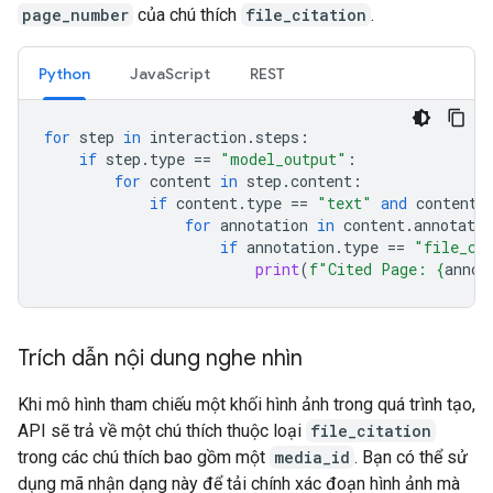
page_number
của chú thích
file_citation
.
Python
JavaScript
REST
for
step
in
interaction
.
steps
:
if
step
.
type
==
"model_output"
:
for
content
in
step
.
content
:
if
content
.
type
==
"text"
and
content
.
for
annotation
in
content
.
annotatio
if
annotation
.
type
==
"file_ci
print
(
f
"Cited Page: 
{
annot
Trích dẫn nội dung nghe nhìn
Khi mô hình tham chiếu một khối hình ảnh trong quá trình tạo,
API sẽ trả về một chú thích thuộc loại
file_citation
trong các chú thích bao gồm một
media_id
. Bạn có thể sử
dụng mã nhận dạng này để tải chính xác đoạn hình ảnh mà