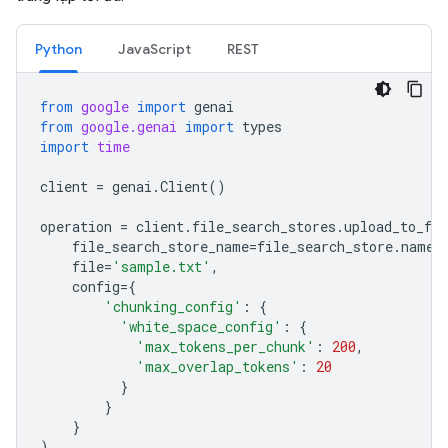
Python
JavaScript
REST
from
google
import
genai
from
google.genai
import
types
import
time
client
=
genai
.
Client
()
operation
=
client
.
file_search_stores
.
upload_to_fil
file_search_store_name
=
file_search_store
.
name
,
file
=
'sample.txt'
,
config
=
{
'chunking_config'
:
{
'white_space_config'
:
{
'max_tokens_per_chunk'
:
200
,
'max_overlap_tokens'
:
20
}
}
}
)