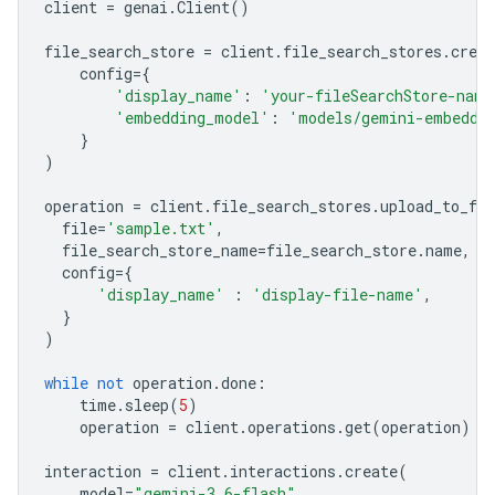
client
=
genai
.
Client
()
file_search_store
=
client
.
file_search_stores
.
creat
config
=
{
'display_name'
:
'your-fileSearchStore-name
'embedding_model'
:
'models/gemini-embeddi
}
)
operation
=
client
.
file_search_stores
.
upload_to_fil
file
=
'sample.txt'
,
file_search_store_name
=
file_search_store
.
name
,
config
=
{
'display_name'
:
'display-file-name'
,
}
)
while
not
operation
.
done
:
time
.
sleep
(
5
)
operation
=
client
.
operations
.
get
(
operation
)
interaction
=
client
.
interactions
.
create
(
model
=
"gemini-3.6-flash"
,