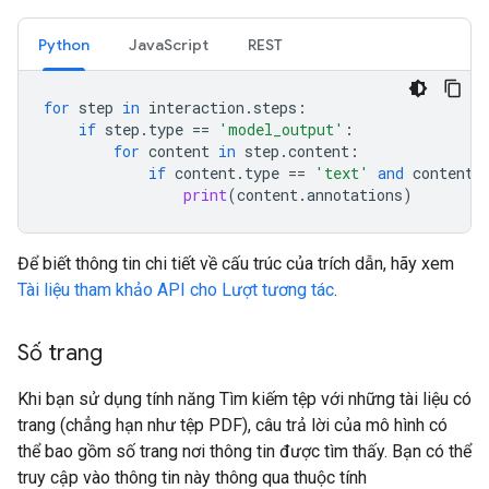
Python
JavaScript
REST
for
step
in
interaction
.
steps
:
if
step
.
type
==
'model_output'
:
for
content
in
step
.
content
:
if
content
.
type
==
'text'
and
content
.
print
(
content
.
annotations
)
Để biết thông tin chi tiết về cấu trúc của trích dẫn, hãy xem
Tài liệu tham khảo API cho Lượt tương tác
.
Số trang
Khi bạn sử dụng tính năng Tìm kiếm tệp với những tài liệu có
trang (chẳng hạn như tệp PDF), câu trả lời của mô hình có
thể bao gồm số trang nơi thông tin được tìm thấy. Bạn có thể
truy cập vào thông tin này thông qua thuộc tính