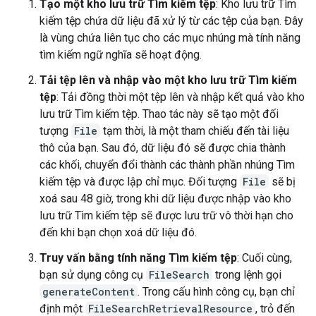
Tạo một kho lưu trữ Tìm kiếm tệp
: Kho lưu trữ Tìm
kiếm tệp chứa dữ liệu đã xử lý từ các tệp của bạn. Đây
là vùng chứa liên tục cho các mục nhúng mà tính năng
tìm kiếm ngữ nghĩa sẽ hoạt động.
Tải tệp lên và nhập vào một kho lưu trữ Tìm kiếm
tệp
: Tải đồng thời một tệp lên và nhập kết quả vào kho
lưu trữ Tìm kiếm tệp. Thao tác này sẽ tạo một đối
tượng
File
tạm thời, là một tham chiếu đến tài liệu
thô của bạn. Sau đó, dữ liệu đó sẽ được chia thành
các khối, chuyển đổi thành các thành phần nhúng Tìm
kiếm tệp và được lập chỉ mục. Đối tượng
File
sẽ bị
xoá sau 48 giờ, trong khi dữ liệu được nhập vào kho
lưu trữ Tìm kiếm tệp sẽ được lưu trữ vô thời hạn cho
đến khi bạn chọn xoá dữ liệu đó.
Truy vấn bằng tính năng Tìm kiếm tệp
: Cuối cùng,
bạn sử dụng công cụ
FileSearch
trong lệnh gọi
generateContent
. Trong cấu hình công cụ, bạn chỉ
định một
FileSearchRetrievalResource
, trỏ đến