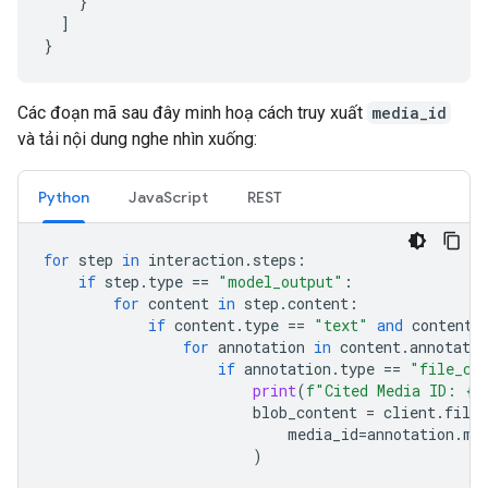
}
]
}
Các đoạn mã sau đây minh hoạ cách truy xuất
media_id
và tải nội dung nghe nhìn xuống:
Python
JavaScript
REST
for
step
in
interaction
.
steps
:
if
step
.
type
==
"model_output"
:
for
content
in
step
.
content
:
if
content
.
type
==
"text"
and
content
.
for
annotation
in
content
.
annotatio
if
annotation
.
type
==
"file_ci
print
(
f
"Cited Media ID: 
{
a
blob_content
=
client
.
file_
media_id
=
annotation
.
me
)