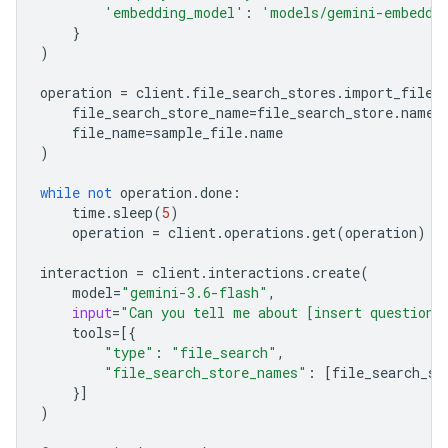
'embedding_model'
:
'models/gemini-embeddi
}
)
operation
=
client
.
file_search_stores
.
import_file
(
file_search_store_name
=
file_search_store
.
name
,
file_name
=
sample_file
.
name
)
while
not
operation
.
done
:
time
.
sleep
(
5
)
operation
=
client
.
operations
.
get
(
operation
)
interaction
=
client
.
interactions
.
create
(
model
=
"gemini-3.6-flash"
,
input
=
"Can you tell me about [insert question]
tools
=
[{
"type"
:
"file_search"
,
"file_search_store_names"
:
[
file_search_st
}]
)