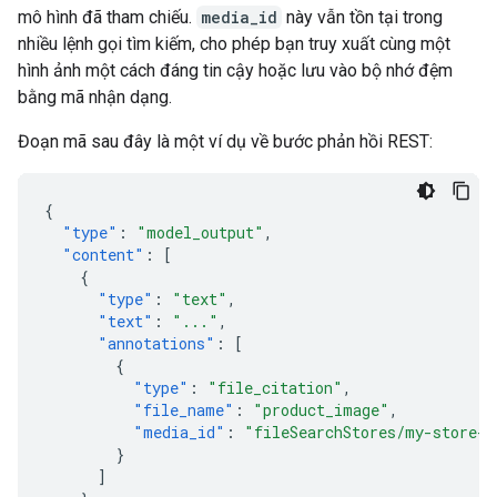
mô hình đã tham chiếu.
media_id
này vẫn tồn tại trong
nhiều lệnh gọi tìm kiếm, cho phép bạn truy xuất cùng một
hình ảnh một cách đáng tin cậy hoặc lưu vào bộ nhớ đệm
bằng mã nhận dạng.
Đoạn mã sau đây là một ví dụ về bước phản hồi REST:
{
"type"
:
"model_output"
,
"content"
:
[
{
"type"
:
"text"
,
"text"
:
"..."
,
"annotations"
:
[
{
"type"
:
"file_citation"
,
"file_name"
:
"product_image"
,
"media_id"
:
"fileSearchStores/my-store-1
}
]