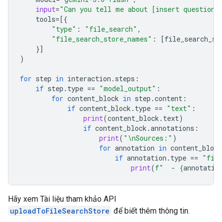
input
=
"Can you tell me about [insert question]
tools
=
[{
"type"
:
"file_search"
,
"file_search_store_names"
:
[
file_search_st
}]
)
for
step
in
interaction
.
steps
:
if
step
.
type
==
"model_output"
:
for
content_block
in
step
.
content
:
if
content_block
.
type
==
"text"
:
print
(
content_block
.
text
)
if
content_block
.
annotations
:
print
(
"
\n
Sources:"
)
for
annotation
in
content_block
if
annotation
.
type
==
"fil
print
(
f
"  - 
{
annotatio
Hãy xem Tài liệu tham khảo API
uploadToFileSearchStore
để biết thêm thông tin.