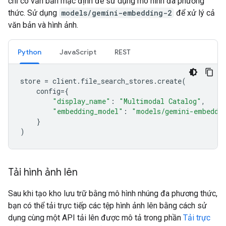
chỉ có văn bản mặc định để sử dụng mô hình đa phương
thức. Sử dụng
models/gemini-embedding-2
để xử lý cả
văn bản và hình ảnh.
Python
JavaScript
REST
store
=
client
.
file_search_stores
.
create
(
config
=
{
"display_name"
:
"Multimodal Catalog"
,
"embedding_model"
:
"models/gemini-embeddi
}
)
Tải hình ảnh lên
Sau khi tạo kho lưu trữ bằng mô hình nhúng đa phương thức,
bạn có thể tải trực tiếp các tệp hình ảnh lên bằng cách sử
dụng cùng một API tải lên được mô tả trong phần
Tải trực