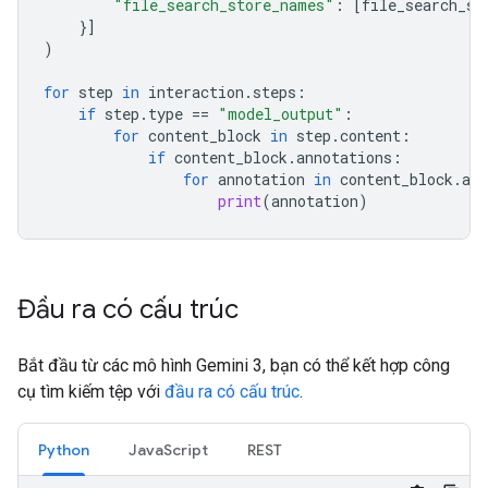
"file_search_store_names"
:
[
file_search_st
}]
)
for
step
in
interaction
.
steps
:
if
step
.
type
==
"model_output"
:
for
content_block
in
step
.
content
:
if
content_block
.
annotations
:
for
annotation
in
content_block
.
ann
print
(
annotation
)
Đầu ra có cấu trúc
Bắt đầu từ các mô hình Gemini 3, bạn có thể kết hợp công
cụ tìm kiếm tệp với
đầu ra có cấu trúc
.
Python
JavaScript
REST