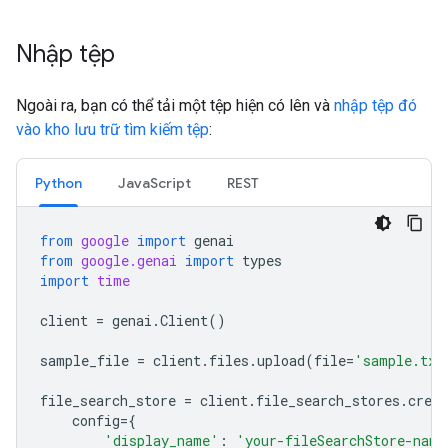
Nhập tệp
Ngoài ra, bạn có thể tải một tệp hiện có lên và
nhập tệp đó
vào kho lưu trữ tìm kiếm tệp
:
Python
JavaScript
REST
from
google
import
genai
from
google.genai
import
types
import
time
client
=
genai
.
Client
()
sample_file
=
client
.
files
.
upload
(
file
=
'sample.txt
file_search_store
=
client
.
file_search_stores
.
creat
config
=
{
'display_name'
:
'your-fileSearchStore-name