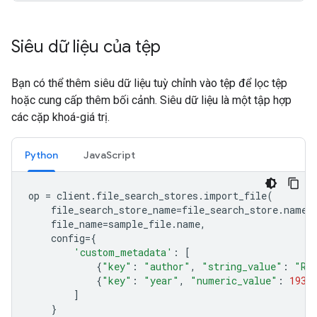
Siêu dữ liệu của tệp
Bạn có thể thêm siêu dữ liệu tuỳ chỉnh vào tệp để lọc tệp
hoặc cung cấp thêm bối cảnh. Siêu dữ liệu là một tập hợp
các cặp khoá-giá trị.
Python
JavaScript
op
=
client
.
file_search_stores
.
import_file
(
file_search_store_name
=
file_search_store
.
name
,
file_name
=
sample_file
.
name
,
config
=
{
'custom_metadata'
:
[
{
"key"
:
"author"
,
"string_value"
:
"Ro
{
"key"
:
"year"
,
"numeric_value"
:
1934
]
}