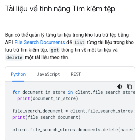
Tài liệu về tính năng Tìm kiếm tệp
Bạn có thể quản lý từng tài liệu trong kho lưu trữ tệp bằng
API
File Search Documents
để
list
từng tài liệu trong kho
lưu trữ tìm kiếm tệp,
get
thông tin về một tài liệu và
delete
một tài liệu theo tên.
Python
JavaScript
REST
for
document_in_store
in
client
.
file_search_stores
print
(
document_in_store
)
file_search_document
=
client
.
file_search_stores
.
d
print
(
file_search_document
)
client
.
file_search_stores
.
documents
.
delete
(
name
=
'f