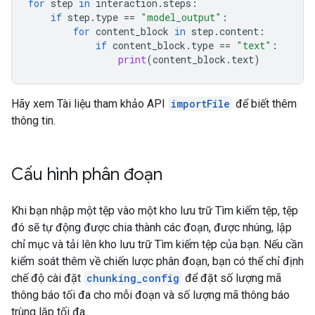
for
step
in
interaction
.
steps
:
if
step
.
type
==
"model_output"
:
for
content_block
in
step
.
content
:
if
content_block
.
type
==
"text"
:
print
(
content_block
.
text
)
Hãy xem Tài liệu tham khảo API
importFile
để biết thêm
thông tin.
Cấu hình phân đoạn
Khi bạn nhập một tệp vào một kho lưu trữ Tìm kiếm tệp, tệp
đó sẽ tự động được chia thành các đoạn, được nhúng, lập
chỉ mục và tải lên kho lưu trữ Tìm kiếm tệp của bạn. Nếu cần
kiểm soát thêm về chiến lược phân đoạn, bạn có thể chỉ định
chế độ cài đặt
chunking_config
để đặt số lượng mã
thông báo tối đa cho mỗi đoạn và số lượng mã thông báo
trùng lặp tối đa.