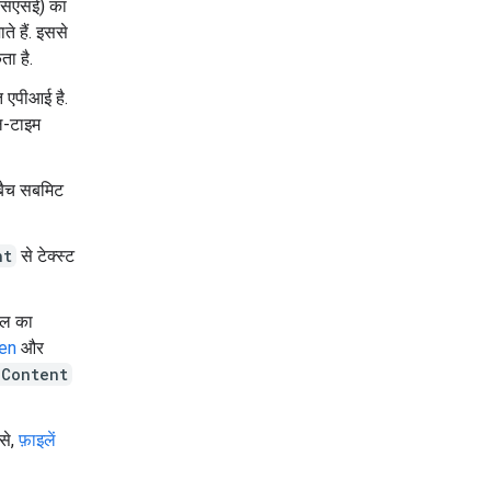
 (एसएसई) का
े हैं. इससे
ता है.
 एपीआई है.
यल-टाइम
 बैच सबमिट
nt
से टेक्स्ट
ॉडल का
gen
और
eContent
ैसे,
फ़ाइलें