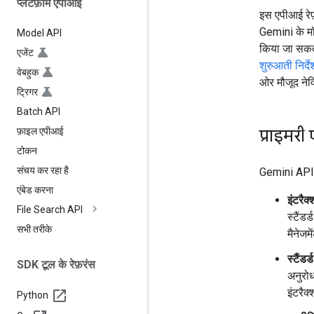
प्लैटफ़ॉर्म एपीआई
इस एपीआई रेफ़
Gemini के मॉ
Model API
किया जा सकता
एजेंट
शुरुआती निर्दे
वेबहुक
ओर मौजूद नेवि
ट्रिगर
Batch API
प्राइमरी 
फ़ाइल एपीआई
टोकन
संचय कर रहा है
Gemini API क
एंबेड करना
इंटरैक
File Search API
स्टैंड
सभी तरीके
मैनेजम
स्टैंडर
SDK टूल के रेफ़रंस
अनुरोध
इंटरैक
Python