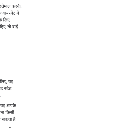
इस्तेमाल करके,
ायरमेंट में
े लिए,
िए, तो बाईं
लिए, यह
इड स्टेट
.
ै. यह आपके
बिना किसी
़ सकता है.