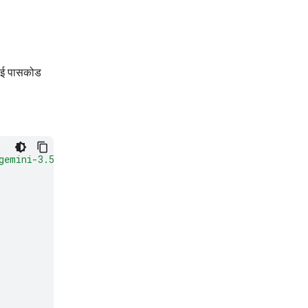
आई पासकोड
gemini-3.5-flash:generateContent"
\