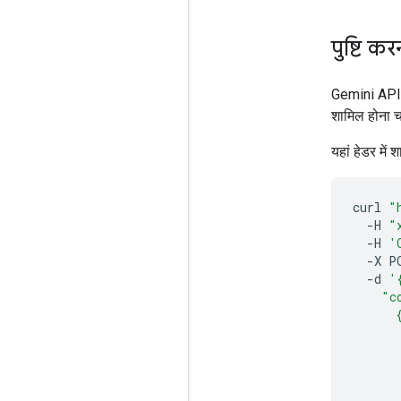
पुष्टि कर
Gemini API क
शामिल होना च
यहां हेडर मे
curl
"
-H
"
-H
'
-X
P
-d
'
    "c
      
      
      
      
      