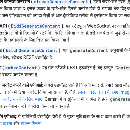
िंग कॉन्टेंट जनरेशन (
streamGenerateContent
):
इसमें सर्वर-सेंट इवेंट
ाल किया जाता है. इससे जवाब के छोटे-छोटे हिस्से जनरेट होते ही आपको भेज दिए जात
 जैसे ऐप्लिकेशन को ज़्यादा तेज़ी से और इंटरैक्टिव तरीके से इस्तेमाल किया जा सक
API (
BidiGenerateContent
):
यह स्टेटफ़ुल WebSocket पर आधारित
स्तेमाल दोनों दिशाओं में स्ट्रीमिंग के लिए किया जाता है. इसे बातचीत से जुड़े री
ाल के उदाहरणों के लिए डिज़ाइन किया गया है.
ड (
batchGenerateContent
):
यह
generateContent
अनुरोधों के
े लिए, स्टैंडर्ड REST एंडपॉइंट है.
ग (
embedContent
):
यह एक स्टैंडर्ड REST एंडपॉइंट है. यह इनपुट
Conte
िंग वेक्टर जनरेट करता है.
ा जनरेट करने वाले एपीआई:
ये ऐसे एंडपॉइंट होते हैं जिनकी मदद से, हमारे खास म
ाल करके मीडिया जनरेट किया जा सकता है. जैसे,
इमेज जनरेट करने के लिए Ima
ो जनरेट करने के लिए Veo
. Gemini में ये सुविधाएं भी शामिल हैं. इन्हें
generat
ा इस्तेमाल करके ऐक्सेस किया जा सकता है.
ॉर्म एपीआई:
ये यूटिलिटी एंडपॉइंट होते हैं. ये मुख्य सुविधाओं के साथ काम करते हैं. ज
ड करना
और
टोकन गिनना
.