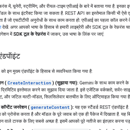
रंस में, यूनेरी, स्ट्रीमिंग, और रीयल-टाइम एपीआई के बारे में बताया गया है. इनका 
डल के साथ इंटरैक्ट किया जा सकता है. REST API का इस्तेमाल किसी भी ऐसे एनव
 है जो एचटीटीपी अनुरोधों के साथ काम करता हो. एपीआई का पहला कॉल करने क
श
देखें. अगर आपको भाषा के हिसाब से हमारी लाइब्रेरी और SDK टूल के रेफ़रंस चाह
गेशन में
SDK टूल के रेफ़रंस
में जाकर, उस भाषा के लिंक पर जाएं.
एंडपॉइंट
ो इन मुख्य एंडपॉइंट के हिसाब से व्यवस्थित किया गया है:
्शन (
CreateInteraction
) (सुझाया गया):
Gemini के साथ काम करने के 
र्ड प्रिमिटिव इस्तेमाल करने का सुझाव दिया जाता है. इसे एजेंटिक वर्कफ़्लो, सर्वर-सा
ेंट, और जटिल मल्टी-मॉडल, सिलसिलेवार बातचीत के लिए ऑप्टिमाइज़ किया गया है
्ड कॉन्टेंट जनरेशन (
generateContent
):
यह एक स्टैंडर्ड REST एंडपॉइंट ह
 को प्रोसेस करता है और मॉडल के पूरे जवाब को एक ही पैकेज में दिखाता है. यह 
्शन वाले टास्क के लिए सबसे अच्छा है. इसमें आपको पूरे नतीजे का इंतज़ार करना पड