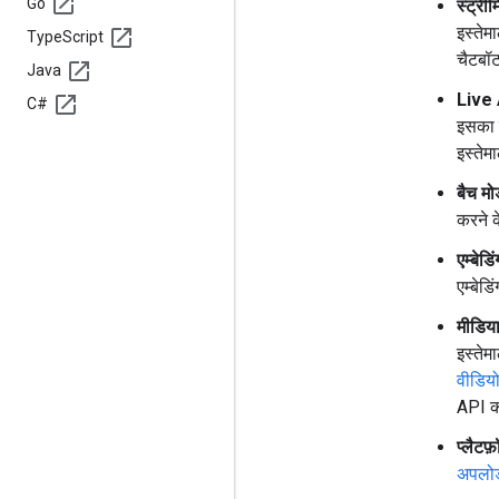
Go
स्ट्रीम
इस्तेम
Type
Script
चैटबॉट
Java
Live 
C#
इसका इ
इस्तेम
बैच मो
करने क
एम्बेडिं
एम्बेड
मीडिय
इस्तेम
वीडिय
API क
प्लैटफ़
अपलो