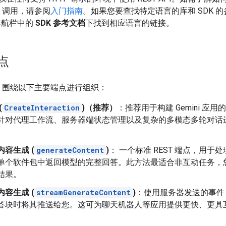
I 调用，请参阅
入门指南
。如果您要查找特定语言的库和 SDK 
导航栏中的
SDK 参考文档
下找到相应语言的链接。
点
 API 围绕以下主要端点进行组织：
(
CreateInteraction
)（推荐）
：推荐用于构建 Gemini 应用
针对代理工作流、服务器端状态管理以及复杂的多模态多轮对话
内容生成 (
generateContent
)
： 一个标准 REST 端点，用于
单个软件包中返回模型的完整回答。此方法最适合非互动任务，
结果。
内容生成 (
streamGenerateContent
)
：使用服务器发送的事件 (S
答块时将其推送给您。这可为聊天机器人等应用提供更快、更具