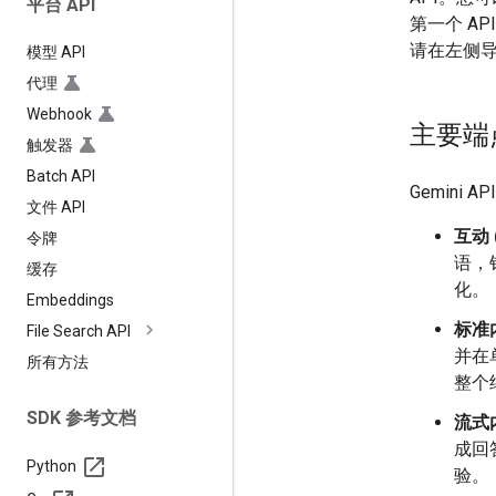
平台 API
第一个 AP
请在左侧
模型 API
代理
Webhook
主要端
触发器
Batch API
Gemini
文件 API
互动 
令牌
语，
缓存
化。
Embeddings
标准
File Search API
并在
所有方法
整个
SDK 参考文档
流式
成回
Python
验。