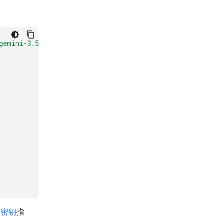
gemini-3.5-flash:generateContent"
\
I 密钥
指