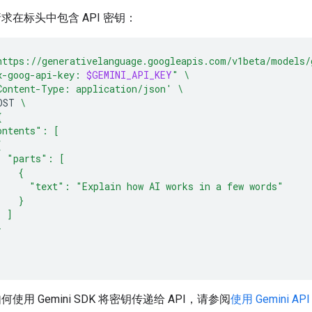
求在标头中包含 API 密钥：
https://generativelanguage.googleapis.com/v1beta/models/
x-goog-api-key: 
$GEMINI_API_KEY
"
\
Content-Type: application/json'
\
OST
\
{
ontents": [
{
  "parts": [
    {
      "text": "Explain how AI works in a few words"
    }
  ]
}
使用 Gemini SDK 将密钥传递给 API，请参阅
使用 Gemini AP