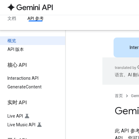
文档
API 参考
概览
Inte
API 版本
核心 API
语言。AI 
Interactions API
Generate
Content
首页
Gemi
实时 API
Gemi
Live API
Live Music API
此 API 
API。您可