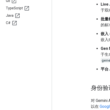
Go
Live 
Type
Script
于双
Java
批量模
C#
的标准
嵌入 
嵌入
Gen 
于生
gen
平台 
身份验
对 Gemi
以在
Googl