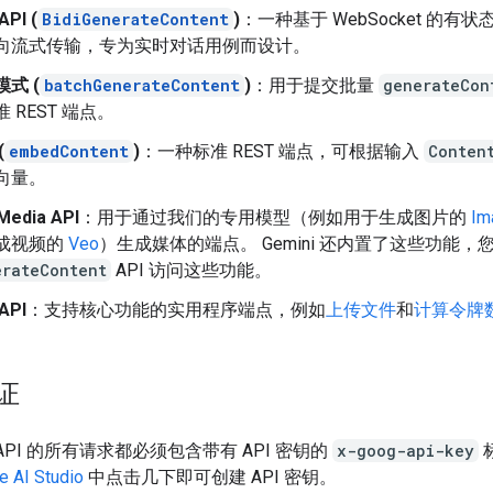
API (
BidiGenerateContent
)
：一种基于 WebSocket 的有状态
向流式传输，专为实时对话用例而设计。
式 (
batchGenerateContent
)
：用于提交批量
generateCon
 REST 端点。
(
embedContent
)
：一种标准 REST 端点，可根据输入
Conten
向量。
Media API
：用于通过我们的专用模型（例如用于生成图片的
Im
成视频的
Veo
）生成媒体的端点。 Gemini 还内置了这些功能，
erateContent
API 访问这些功能。
API
：支持核心功能的实用程序端点，例如
上传文件
和
计算令牌
证
ni API 的所有请求都必须包含带有 API 密钥的
x-goog-api-key
e AI Studio
中点击几下即可创建 API 密钥。