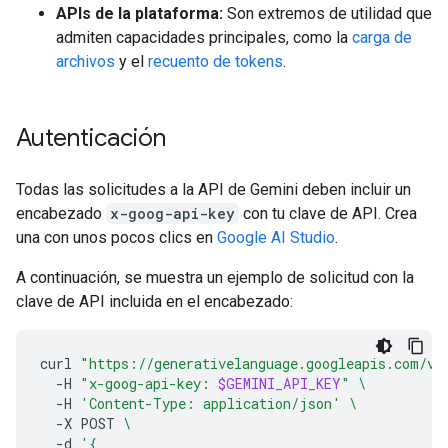
APIs de la plataforma:
Son extremos de utilidad que
admiten capacidades principales, como la
carga de
archivos
y el
recuento de tokens
.
Autenticación
Todas las solicitudes a la API de Gemini deben incluir un
encabezado
x-goog-api-key
con tu clave de API. Crea
una con unos pocos clics en
Google AI Studio
.
A continuación, se muestra un ejemplo de solicitud con la
clave de API incluida en el encabezado:
curl
"https://generativelanguage.googleapis.com/v1
-H
"x-goog-api-key: 
$GEMINI_API_KEY
"
\
-H
'Content-Type: application/json'
\
-X
POST
\
-d
'{