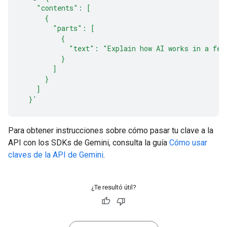
    "contents": [
      {
        "parts": [
          {
            "text": "Explain how AI works in a few
          }
        ]
      }
    ]
  }'
Para obtener instrucciones sobre cómo pasar tu clave a la
API con los SDKs de Gemini, consulta la guía
Cómo usar
claves de la API de Gemini
.
¿Te resultó útil?