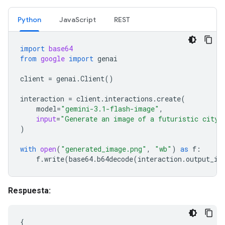
Python
JavaScript
REST
import
base64
from
google
import
genai
client
=
genai
.
Client
()
interaction
=
client
.
interactions
.
create
(
model
=
"gemini-3.1-flash-image"
,
input
=
"Generate an image of a futuristic city 
)
with
open
(
"generated_image.png"
,
"wb"
)
as
f
:
f
.
write
(
base64
.
b64decode
(
interaction
.
output_im
Respuesta:
{