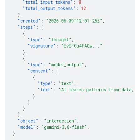
"total_input_tokens"
:
8
,
"total_output_tokens"
:
12
},
"created"
:
"2026-06-09T12:01:25Z"
,
"steps"
:
[
{
"type"
:
"thought"
,
"signature"
:
"EvEFCu4FAQw..."
},
{
"type"
:
"model_output"
,
"content"
:
[
{
"type"
:
"text"
,
"text"
:
"AI learns patterns from data, t
}
]
}
],
"object"
:
"interaction"
,
"model"
:
"gemini-3.6-flash"
,
}