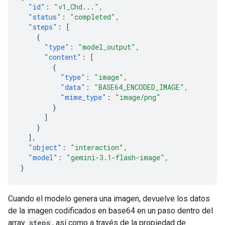
"id"
:
"v1_Chd..."
,
"status"
:
"completed"
,
"steps"
:
[
{
"type"
:
"model_output"
,
"content"
:
[
{
"type"
:
"image"
,
"data"
:
"BASE64_ENCODED_IMAGE"
,
"mime_type"
:
"image/png"
}
]
}
],
"object"
:
"interaction"
,
"model"
:
"gemini-3.1-flash-image"
,
}
Cuando el modelo genera una imagen, devuelve los datos
de la imagen codificados en base64 en un paso dentro del
array
steps
, así como a través de la propiedad de