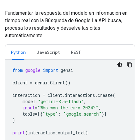
Fundamentar la respuesta del modelo en información en
tiempo real con la Búsqueda de Google La API busca,
procesa los resultados y devuelve las citas
automáticamente.
Python
JavaScript
REST
from
google
import
genai
client
=
genai
.
Client
()
interaction
=
client
.
interactions
.
create
(
model
=
"gemini-3.6-flash"
,
input
=
"Who won the euro 2024?"
,
tools
=
[{
"type"
:
"google_search"
}]
)
print
(
interaction
.
output_text
)