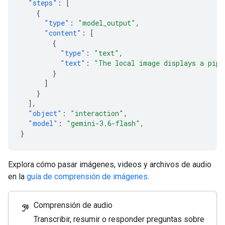
"steps"
:
[
{
"type"
:
"model_output"
,
"content"
:
[
{
"type"
:
"text"
,
"text"
:
"The local image displays a pipe
}
]
}
],
"object"
:
"interaction"
,
"model"
:
"gemini-3.6-flash"
,
}
Explora cómo pasar imágenes, videos y archivos de audio
en la
guía de comprensión de imágenes
.
Comprensión de audio
hearing
Transcribir, resumir o responder preguntas sobre