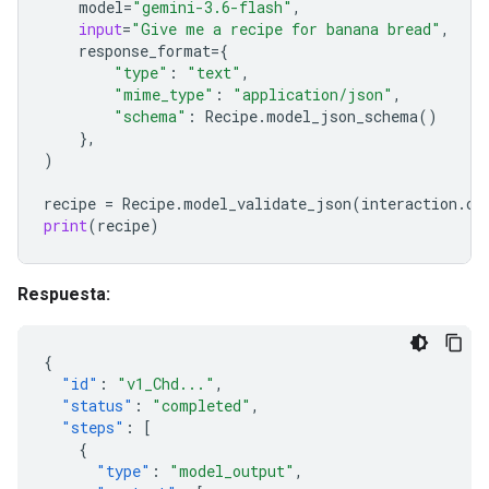
model
=
"gemini-3.6-flash"
,
input
=
"Give me a recipe for banana bread"
,
response_format
=
{
"type"
:
"text"
,
"mime_type"
:
"application/json"
,
"schema"
:
Recipe
.
model_json_schema
()
},
)
recipe
=
Recipe
.
model_validate_json
(
interaction
.
ou
print
(
recipe
)
Respuesta:
{
"id"
:
"v1_Chd..."
,
"status"
:
"completed"
,
"steps"
:
[
{
"type"
:
"model_output"
,