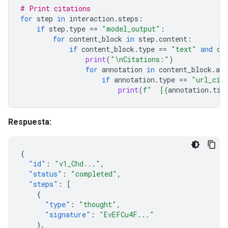
# Print citations
for
step
in
interaction
.
steps
:
if
step
.
type
==
"model_output"
:
for
content_block
in
step
.
content
:
if
content_block
.
type
==
"text"
and
co
print
(
"
\n
Citations:"
)
for
annotation
in
content_block
.
ann
if
annotation
.
type
==
"url_cit
print
(
f
"  [
{
annotation
.
tit
Respuesta:
{
"id"
:
"v1_Chd..."
,
"status"
:
"completed"
,
"steps"
:
[
{
"type"
:
"thought"
,
"signature"
:
"EvEFCu4F..."
},