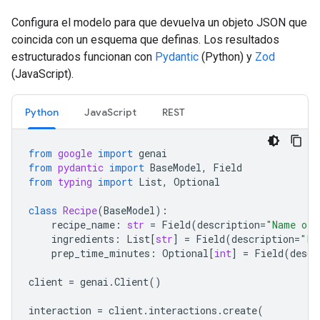
Configura el modelo para que devuelva un objeto JSON que
coincida con un esquema que definas. Los resultados
estructurados funcionan con
Pydantic
(Python) y
Zod
(JavaScript).
Python
JavaScript
REST
from
google
import
genai
from
pydantic
import
BaseModel
,
Field
from
typing
import
List
,
Optional
class
Recipe
(
BaseModel
):
recipe_name
:
str
=
Field
(
description
=
"Name of 
ingredients
:
List
[
str
]
=
Field
(
description
=
"Li
prep_time_minutes
:
Optional
[
int
]
=
Field
(
descr
client
=
genai
.
Client
()
interaction
=
client
.
interactions
.
create
(