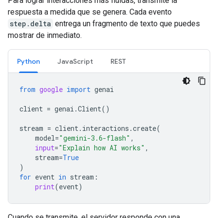
Para lograr interacciones más fluidas, transmite la
respuesta a medida que se genera. Cada evento
step.delta
entrega un fragmento de texto que puedes
mostrar de inmediato.
Python
JavaScript
REST
from
google
import
genai
client
=
genai
.
Client
()
stream
=
client
.
interactions
.
create
(
model
=
"gemini-3.6-flash"
,
input
=
"Explain how AI works"
,
stream
=
True
)
for
event
in
stream
:
print
(
event
)
Cuando se transmite, el servidor responde con una