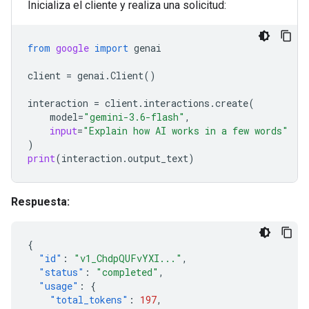
Inicializa el cliente y realiza una solicitud:
from
google
import
genai
client
=
genai
.
Client
()
interaction
=
client
.
interactions
.
create
(
model
=
"gemini-3.6-flash"
,
input
=
"Explain how AI works in a few words"
)
print
(
interaction
.
output_text
)
Respuesta:
{
"id"
:
"v1_ChdpQUFvYXI..."
,
"status"
:
"completed"
,
"usage"
:
{
"total_tokens"
:
197
,