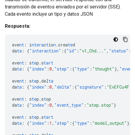
transmisión de eventos enviados por el servidor (SSE).
Cada evento incluye un tipo y datos JSON.
Respuesta:
eve
nt
:
i
ntera
c
t
io
n
.crea
te
d
da
ta
:
{
"interaction"
:{
"id"
:
"v1_Chd..."
,
"status"
:
"
eve
nt
:
s
te
p.s
tart
da
ta
:
{
"index"
:
0
,
"step"
:{
"type"
:
"thought"
},
"event
eve
nt
:
s
te
p.del
ta
da
ta
:
{
"index"
:
0
,
"delta"
:{
"signature"
:
"EvEFCu4F..
eve
nt
:
s
te
p.s
t
op
da
ta
:
{
"index"
:
0
,
"event_type"
:
"step.stop"
}
eve
nt
:
s
te
p.s
tart
da
ta
:
{
"index"
:
1
,
"step"
:{
"type"
:
"model_output"
},
"