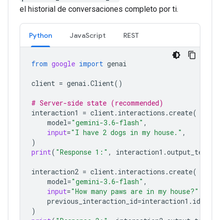
el historial de conversaciones completo por ti.
Python
JavaScript
REST
from
google
import
genai
client
=
genai
.
Client
()
# Server-side state (recommended)
interaction1
=
client
.
interactions
.
create
(
model
=
"gemini-3.6-flash"
,
input
=
"I have 2 dogs in my house."
,
)
print
(
"Response 1:"
,
interaction1
.
output_text
)
interaction2
=
client
.
interactions
.
create
(
model
=
"gemini-3.6-flash"
,
input
=
"How many paws are in my house?"
,
previous_interaction_id
=
interaction1
.
id
,
)