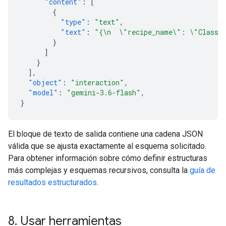
"content"
:
[
{
"type"
:
"text"
,
"text"
:
"{\n  \"recipe_name\": \"Classic
}
]
}
],
"object"
:
"interaction"
,
"model"
:
"gemini-3.6-flash"
,
}
El bloque de texto de salida contiene una cadena JSON
válida que se ajusta exactamente al esquema solicitado.
Para obtener información sobre cómo definir estructuras
más complejas y esquemas recursivos, consulta la
guía de
resultados estructurados
.
8
.
Usar herramientas