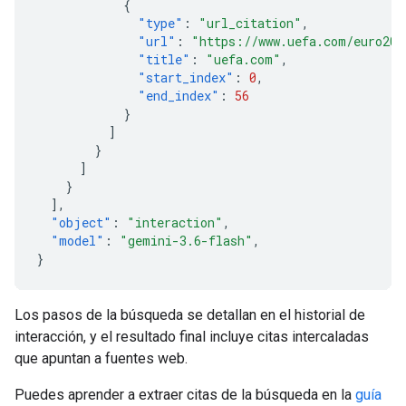
{
"type"
:
"url_citation"
,
"url"
:
"https://www.uefa.com/euro202
"title"
:
"uefa.com"
,
"start_index"
:
0
,
"end_index"
:
56
}
]
}
]
}
],
"object"
:
"interaction"
,
"model"
:
"gemini-3.6-flash"
,
}
Los pasos de la búsqueda se detallan en el historial de
interacción, y el resultado final incluye citas intercaladas
que apuntan a fuentes web.
Puedes aprender a extraer citas de la búsqueda en la
guía