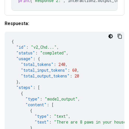
print
(
"Response 2:"
,
interaction2
.
output_text
)
Respuesta:
{
"id"
:
"v2_Chd..."
,
"status"
:
"completed"
,
"usage"
:
{
"total_tokens"
:
240
,
"total_input_tokens"
:
60
,
"total_output_tokens"
:
20
},
"steps"
:
[
{
"type"
:
"model_output"
,
"content"
:
[
{
"type"
:
"text"
,
"text"
:
"There are 8 paws in your house.
}