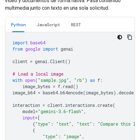
video y documentos de forma nativa. Pasa contenido
multimedia junto con texto en una sola solicitud.
Python
JavaScript
REST
import
base64
from
google
import
genai
client
=
genai
.
Client
()
# Load a local image
with
open
(
"sample.jpg"
,
"rb"
)
as
f
:
image_bytes
=
f
.
read
()
image_b64
=
base64
.
b64encode
(
image_bytes
)
.
decode
(
"
interaction
=
client
.
interactions
.
create
(
model
=
"gemini-3.6-flash"
,
input
=
[
{
"type"
:
"text"
,
"text"
:
"Compare this lo
{
"type"
:
"image"
,