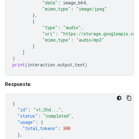
"data"
:
image_b64
,
"mime_type"
:
"image/jpeg"
},
{
"type"
:
"audio"
,
"uri"
:
"https://storage.googleapis.com
"mime_type"
:
"audio/mp3"
}
]
)
print
(
interaction
.
output_text
)
Respuesta:
{
"id"
:
"v1_Chd..."
,
"status"
:
"completed"
,
"usage"
:
{
"total_tokens"
:
300
},