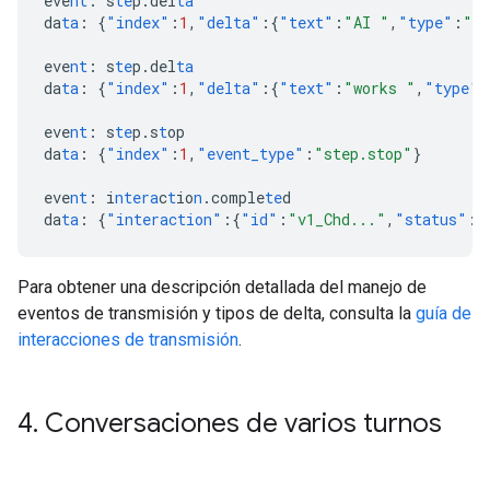
eve
nt
:
s
te
p.del
ta
da
ta
:
{
"index"
:
1
,
"delta"
:{
"text"
:
"AI "
,
"type"
:
"te
eve
nt
:
s
te
p.del
ta
da
ta
:
{
"index"
:
1
,
"delta"
:{
"text"
:
"works "
,
"type"
:
eve
nt
:
s
te
p.s
t
op
da
ta
:
{
"index"
:
1
,
"event_type"
:
"step.stop"
}
eve
nt
:
i
ntera
c
t
io
n
.comple
te
d
da
ta
:
{
"interaction"
:{
"id"
:
"v1_Chd..."
,
"status"
:
"
Para obtener una descripción detallada del manejo de
eventos de transmisión y tipos de delta, consulta la
guía de
interacciones de transmisión
.
4
.
Conversaciones de varios turnos