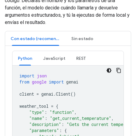
código. Declaras el nombre y los parámetros de una
función, el modelo decide cuándo llamarla y devuelve
argumentos estructurados, y tú la ejecutas de forma local y
envías el resultado.
Con estado (recomendado)
Sin estado
Python
JavaScript
REST
import
json
from
google
import
genai
client
=
genai
.
Client
()
weather_tool
=
{
"type"
:
"function"
,
"name"
:
"get_current_temperature"
,
"description"
:
"Gets the current temperatur
"parameters"
:
{