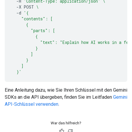
-H
'Content-Type: application/json'
\
-X
POST
\
-d
'{
    "contents": [
      {
        "parts": [
          {
            "text": "Explain how AI works in a few
          }
        ]
      }
    ]
  }'
Eine Anleitung dazu, wie Sie Ihren Schlüssel mit den Gemini
SDKs an die API übergeben, finden Sie im Leitfaden
Gemini
API-Schlüssel verwenden
.
War das hilfreich?