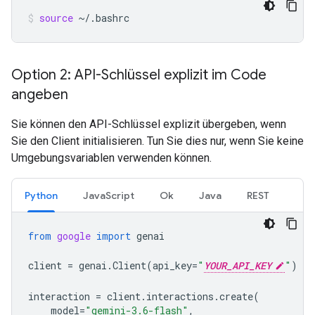
source
~/.bashrc
Option 2: API-Schlüssel explizit im Code
angeben
Sie können den API-Schlüssel explizit übergeben, wenn
Sie den Client initialisieren. Tun Sie dies nur, wenn Sie keine
Umgebungsvariablen verwenden können.
Python
JavaScript
Ok
Java
REST
from
google
import
genai
client
=
genai
.
Client
(
api_key
=
"
YOUR_API_KEY
"
)
interaction
=
client
.
interactions
.
create
(
model
=
"gemini-3.6-flash"
,