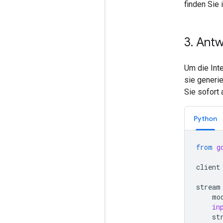
finden Sie
3
.
Antw
Um die Inte
sie generie
Sie sofort
Python
from
g
client
stream
mo
in
st