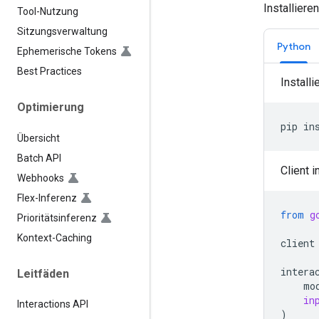
Installiere
Tool-Nutzung
Sitzungsverwaltung
Python
Ephemerische Tokens
Best Practices
Install
Optimierung
pip
in
Übersicht
Batch API
Client i
Webhooks
Flex-Inferenz
from
g
Prioritätsinferenz
Kontext-Caching
client
intera
Leitfäden
mo
in
Interactions API
)