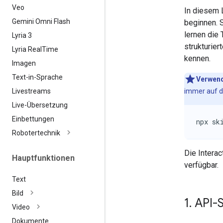
Veo
In diesem 
Gemini Omni Flash
beginnen. S
lernen die 
Lyria 3
strukturie
Lyria Real
Time
kennen.
Imagen
Text-in-Sprache
Verwend
Livestreams
immer auf de
Live-Übersetzung
Einbettungen
npx sk
Robotertechnik
Die Interac
Hauptfunktionen
verfügbar.
Text
Bild
1
.
API-S
Video
Dokumente