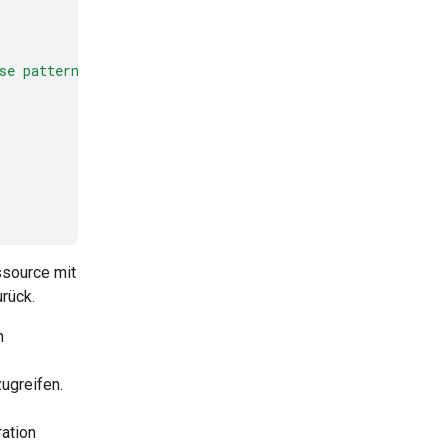
se patterns to make predictions or decisions on new dat
source mit
rück.
h
ugreifen.
ation