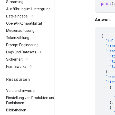
Streaming
print
(
Ausführung im Hintergrund
Dateieingabe
Antwort
Open
AI-Kompatibilität
Medienauflösung
{
Tokenzählung
"id"
Prompt Engineering
"sta
"usa
Logs und Datasets
"t
Sicherheit
"t
"t
Frameworks
},
"cre
Ressourcen
"ste
{
Versionshinweise
Einstellung von Produkten und
},
Funktionen
{
Bibliotheken