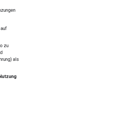
enzungen
 auf
o zu
nd
rung) als
Nutzung