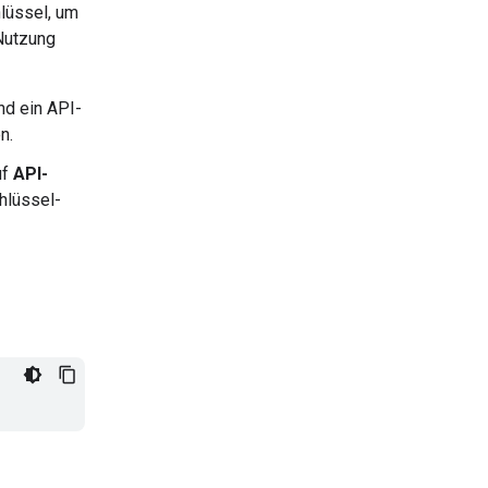
lüssel, um
 Nutzung
nd ein API-
n.
uf
API-
hlüssel-