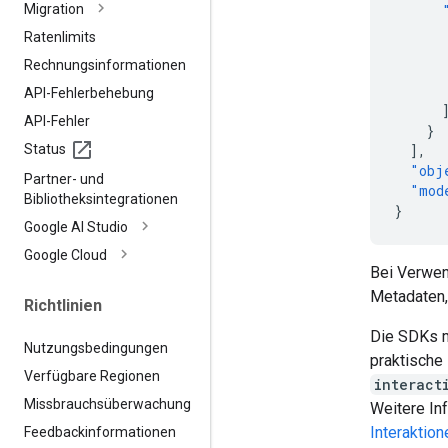
Migration
Ratenlimits
Rechnungsinformationen
API-Fehlerbehebung
API-Fehler
}
Status
],
"obj
Partner- und
"mod
Bibliotheksintegrationen
}
Google AI Studio
Google Cloud
Bei Verwen
Metadaten,
Richtlinien
Die SDKs m
Nutzungsbedingungen
praktische
Verfügbare Regionen
interact
Missbrauchsüberwachung
Weitere Inf
Interaktion
Feedbackinformationen