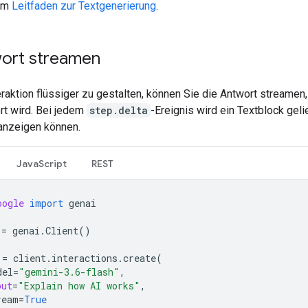
 im
Leitfaden zur Textgenerierung
.
ort streamen
raktion flüssiger zu gestalten, können Sie die Antwort streamen
rt wird. Bei jedem
step.delta
-Ereignis wird ein Textblock geli
 anzeigen können.
JavaScript
REST
oogle
import
genai
=
genai
.
Client
()
=
client
.
interactions
.
create
(
del
=
"gemini-3.6-flash"
,
put
=
"Explain how AI works"
,
ream
=
True