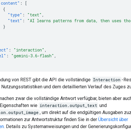
"content"
:
[
{
"type"
:
"text"
,
"text"
:
"AI learns patterns from data, then uses tho
}
]
ect"
:
"interaction"
,
el"
:
"gemini-3.6-flash"
,
dung von REST gibt die API die vollständige
Interaction
-Res
 Nutzungsstatistiken und dem detaillierten Verlauf des Zuges zu
achen zwar die vollständige Antwort verfügbar, bieten aber auc
 Eigenschaften wie
interaction.output_text
und
ion.output_image
, um direkt auf die endgültigen Ausgaben zuz
ormationen zur Antwortstruktur finden Sie in der
Übersicht über
en
. Details zu Systemanweisungen und der Generierungskonfigur