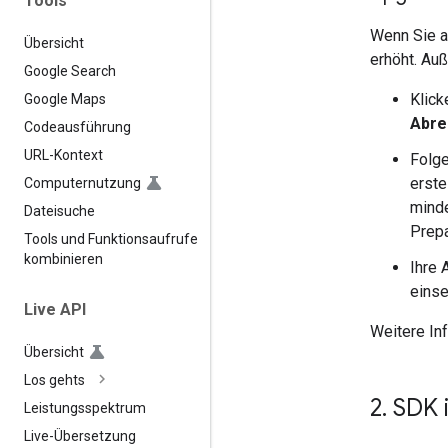
Tools
Wenn Sie a
Übersicht
erhöht. Au
Google Search
Klick
Google Maps
Abre
Codeausführung
URL-Kontext
Folge
erste
Computernutzung
minde
Dateisuche
Prepa
Tools und Funktionsaufrufe
kombinieren
Ihre 
einse
Live API
Weitere In
Übersicht
Los gehts
2
.
SDK i
Leistungsspektrum
Live-Übersetzung