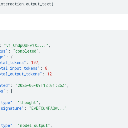
interaction
.
output_text
)
:
"v1_ChdpQUFvYXI..."
,
tus"
:
"completed"
,
ge"
:
{
otal_tokens"
:
197
,
otal_input_tokens"
:
8
,
otal_output_tokens"
:
12
ated"
:
"2026-06-09T12:01:25Z"
,
ps"
:
[
"type"
:
"thought"
,
"signature"
:
"EvEFCu4FAQw..."
"type"
:
"model_output"
,