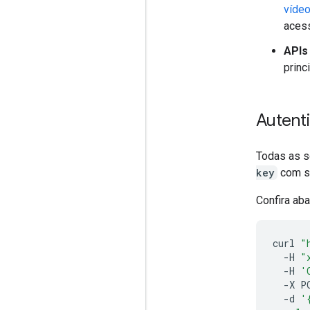
víde
aces
APIs
princ
Autent
Todas as s
key
com su
Confira ab
curl
"
-H
"
-H
'
-X
P
-d
'