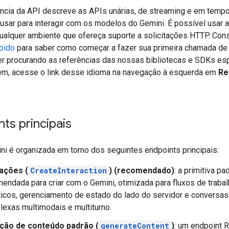
ência da API descreve as APIs unárias, de streaming e em tempo
usar para interagir com os modelos do Gemini. É possível usar 
alquer ambiente que ofereça suporte a solicitações HTTP. Con
ápido
para saber como começar a fazer sua primeira chamada de
er procurando as referências das nossas bibliotecas e SDKs es
em, acesse o link desse idioma na navegação à esquerda em
Re
ts principais
ni é organizada em torno dos seguintes endpoints principais:
rações (
CreateInteraction
) (recomendado)
: a primitiva pa
endada para criar com o Gemini, otimizada para fluxos de traba
icos, gerenciamento de estado do lado do servidor e conversas
exas multimodais e multiturno.
ção de conteúdo padrão (
generateContent
)
: um endpoint 