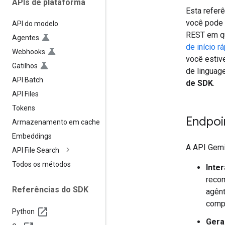
APIs de plataforma
Esta refer
você pode 
API do modelo
REST em qu
Agentes
de início r
Webhooks
você estiv
Gatilhos
de linguag
API Batch
de SDK
.
API Files
Tokens
Endpoin
Armazenamento em cache
Embeddings
A API Gemi
API File Search
Todos os métodos
Inte
recom
Referências do SDK
agênt
compl
Python
Gera