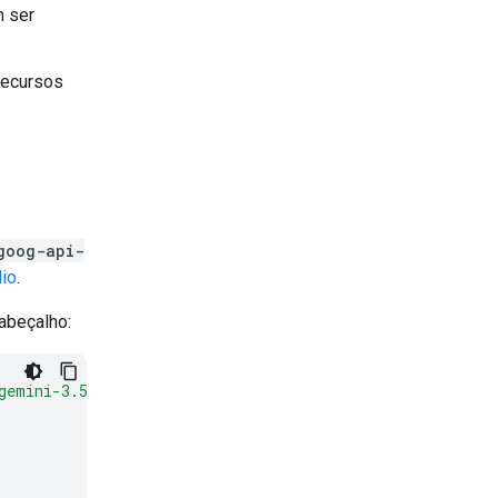
m ser
recursos
goog-api-
dio
.
abeçalho:
gemini-3.5-flash:generateContent"
\