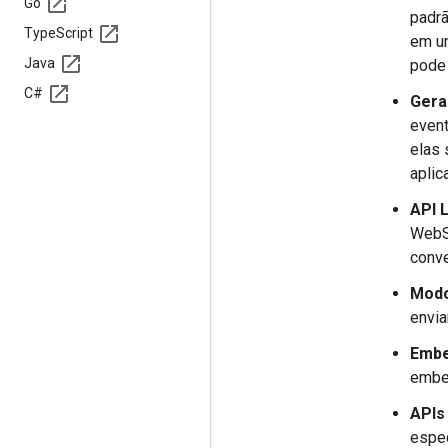
Go
padrã
Type
Script
em um
Java
pode 
C#
Gera
event
elas 
aplic
API L
WebSo
conve
Modo
envia
Embe
embe
APIs
espe