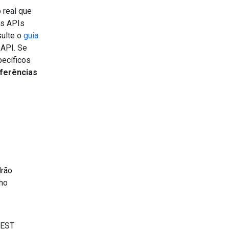
 real que
as APIs
sulte o
guia
 API. Se
pecíficos
ferências
drão
lho
REST