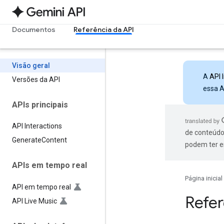
Documentos
Referência da API
Visão geral
A
API 
Versões da API
essa A
APIs principais
API Interactions
de conteúdo
Generate
Content
podem ter e
APIs em tempo real
Página inicial
API em tempo real
Refer
API Live Music