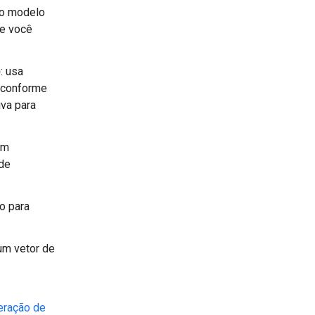
do modelo
ue você
)
: usa
a conforme
iva para
em
 de
o para
um vetor de
eração de