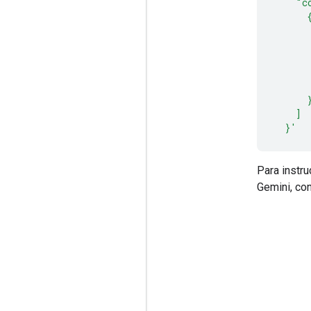
    "c
      
      
      
      
      
      
      
    ]
  }'
Para instr
Gemini, co