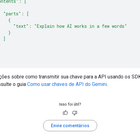
ontents": [
{
  "parts": [
    {
      "text": "Explain how AI works in a few words"
    }
  ]
}
uções sobre como transmitir sua chave para a API usando os SD
nsulte o guia
Como usar chaves de API do Gemini
.
Isso foi útil?
Envie comentários