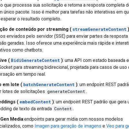
o que processa sua solicitação e retorna a resposta completa 
 único pacote. Isso é melhor para tarefas não interativas em q
esperar o resultado completo.
ção de conteúdo por streaming (
streamGenerateContent
os enviados pelo servidor (SSE) para enviar partes da respost
são geradas. Isso oferece uma experiência mais rápida e interat
ativos como chatbots.
ive (
BidiGenerateContent
)
: uma API com estado baseada 
cket para streaming bidirecional, projetada para casos de uso
rsação em tempo real.
 em lote (
batchGenerateContent
)
: um endpoint REST padrã
r lotes de solicitações
generateContent
.
ddings (
embedContent
)
: um endpoint REST padrão que gera 
dding de texto da entrada
Content
.
 Gen Media
:endpoints para gerar mídia com nossos modelos
cializados, como
Imagen para geração de imagens
e
Veo para g