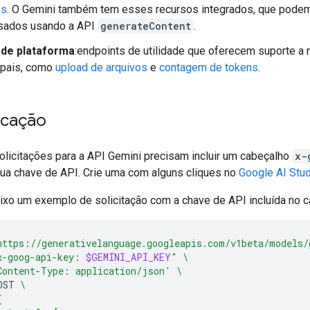
os
. O Gemini também tem esses recursos integrados, que pode
sados usando a API
generateContent
.
 de plataforma
:endpoints de utilidade que oferecem suporte a 
ipais, como
upload de arquivos
e
contagem de tokens
.
icação
olicitações para a API Gemini precisam incluir um cabeçalho
x-
a chave de API. Crie uma com alguns cliques no
Google AI Stu
aixo um exemplo de solicitação com a chave de API incluída no c
https://generativelanguage.googleapis.com/v1beta/models/
x-goog-api-key: 
$GEMINI_API_KEY
"
\
Content-Type: application/json'
\
OST
\
{