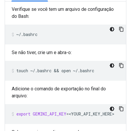
Verifique se você tem um arquivo de configuração
do Bash:
~/.bashrc
Se não tiver, crie um e abra-o:
touch
~/.bashrc
 && 
open
~/.bashrc
Adicione o comando de exportação no final do
arquivo:
export
GEMINI_API_KEY
=
<YOUR_API_KEY_HERE>