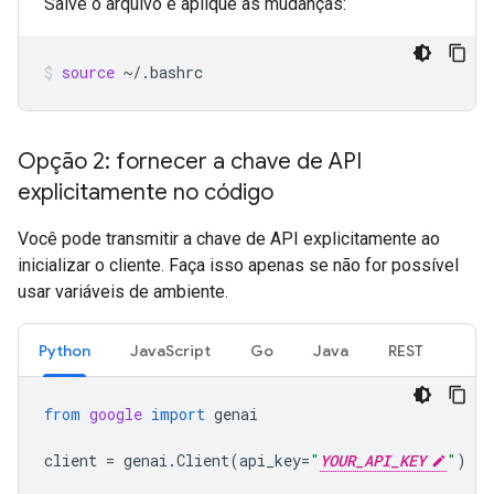
Salve o arquivo e aplique as mudanças:
source
~/.bashrc
Opção 2: fornecer a chave de API
explicitamente no código
Você pode transmitir a chave de API explicitamente ao
inicializar o cliente. Faça isso apenas se não for possível
usar variáveis de ambiente.
Python
JavaScript
Go
Java
REST
from
google
import
genai
client
=
genai
.
Client
(
api_key
=
"
YOUR_API_KEY
"
)