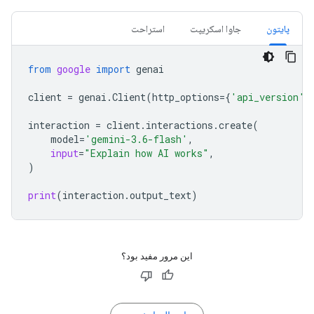
پایتون
جاوا اسکریپت
استراحت
from
google
import
genai
client
=
genai
.
Client
(
http_options
=
{
'api_version'
:
interaction
=
client
.
interactions
.
create
(
model
=
'gemini-3.6-flash'
,
input
=
"Explain how AI works"
,
)
print
(
interaction
.
output_text
)
این مرور مفید بود؟