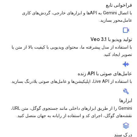
فراخوانی تابع
با اتصال Gemini به APIها و ابزارهای خارجی، گردش‌های کاری
عامل‌محور بسازید.
videocam
تولید ویدیو با Veo 3.1
با استفاده از مدل پیشرفته ما، محتوای ویدیویی با کیفیت بالا از متن یا
تصویر ایجاد کنید.
android_recorder
عامل‌های صوتی با API زنده
با استفاده از Live API، اپلیکیشن‌ها و عامل‌های صوتی بلادرنگ بسازید.
build
ابزارها
Gemini را از طریق ابزارهای داخلی مانند جستجوی گوگل، متن URL،
نقشه‌های گوگل، اجرای کد و استفاده از رایانه به جهان متصل کنید.
stacks
درک سند