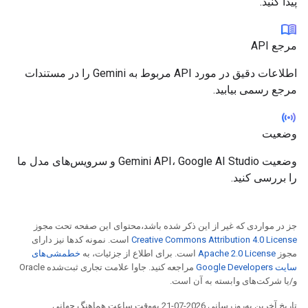
پیدا کنید.
menu_book
مرجع API
اطلاعات دقیق در مورد API مربوط به Gemini را در مستندات
مرجع رسمی بیابید.
sensors
وضعیت
وضعیت Gemini API، Google AI Studio و سرویس‌های مدل ما
را بررسی کنید.
جز در مواردی که غیر از این ذکر شده باشد،‌محتوای این صفحه تحت مجوز
Creative Commons Attribution 4.0 License
است. نمونه کدها نیز دارای
مجوز
Apache 2.0 License
است. برای اطلاع از جزئیات، به
خطمشی‌های
سایت Google Developers‏
مراجعه کنید. جاوا علامت تجاری ثبت‌شده Oracle
و/یا شرکت‌های وابسته به آن است.
تاریخ آخرین به‌روزرسانی 2026-07-21 به‌وقت ساعت هماهنگ جهانی.