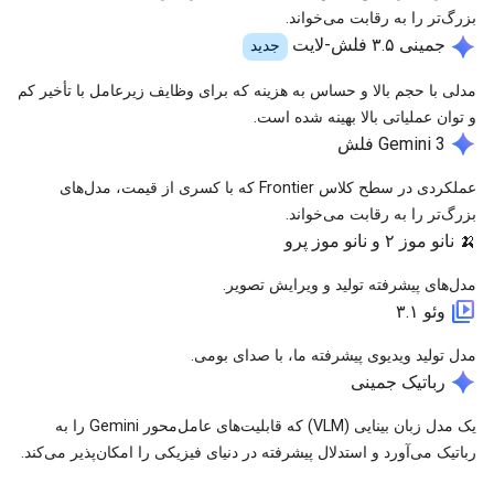
بزرگ‌تر را به رقابت می‌خواند.
spark
جمینی ۳.۵ فلش-لایت
جدید
مدلی با حجم بالا و حساس به هزینه که برای وظایف زیرعامل با تأخیر کم
و توان عملیاتی بالا بهینه شده است.
spark
Gemini 3 فلش
عملکردی در سطح کلاس Frontier که با کسری از قیمت، مدل‌های
بزرگ‌تر را به رقابت می‌خواند.
🍌
نانو موز ۲ و نانو موز پرو
مدل‌های پیشرفته تولید و ویرایش تصویر.
video_library
وئو ۳.۱
مدل تولید ویدیوی پیشرفته ما، با صدای بومی.
spark
رباتیک جمینی
یک مدل زبان بینایی (VLM) که قابلیت‌های عامل‌محور Gemini را به
رباتیک می‌آورد و استدلال پیشرفته در دنیای فیزیکی را امکان‌پذیر می‌کند.