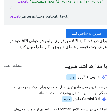
input
=
"Explain how AI works in a few words"
)
print
(
interaction
.
output_text
)
شروع به ساختن کنید
برای دریافت کلید API و برقراری اولین فراخوانی API خود در
عرض چند دقیقه، راهنمای شروع به کار ما را دنبال کنید.
با مدل‌ها آشنا شوید
مشاهده همه
auto_awesome
جمینی ۳.۱ پرو
جدید
هوشمندترین مدل ما، بهترین مدل در جهان برای درک چندوجهی، که
همگی بر اساس استدلال پیشرفته ساخته شده‌اند.
spark
Gemini 3.6 فلش
جدید
عملکردی در سطح کلاس Frontier که با کسری از قیمت، مدل‌های