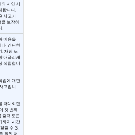
의 지연 시
화합니다.
은 사고가
을 보장하
다.
과 비용을
다. 간단한
, 채팅 또
량 애플리케
장 적합합니
작업에 대한
 사고입니
를 극대화합
이 첫 번째
) 출력 토큰
기까지 시간
 걸릴 수 있
은 훨씬 더