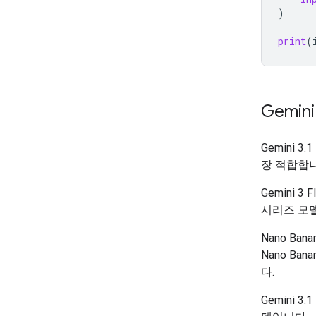
)
print
(
Gemin
Gemini
장 적합합니
Gemini 
시리즈 모
Nano Ba
Nano Ban
다.
Gemini 