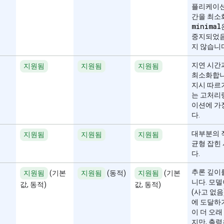
플리케이션
간을 최소
minimal
중지되었음
지 않습니
지연 시간
지원됨
지원됨
지원됨
최소화합니
지시 따르기
는 고처리
이션에 가
다.
대부분의 
지원됨
지원됨
지원됨
균형 잡힌
다.
추론 깊이
지원됨
(기본
지원됨
(동적)
지원됨
(기본
니다. 모델
값, 동적)
값, 동적)
(사고 없음
에 도달하
이 더 오래
지만, 출력