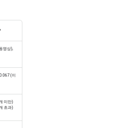
*
 동영상),
0.067 (이
0개 미만)
0개 초과)