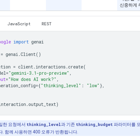
신중하게 
JavaScript
REST
oogle
import
genai
=
genai
.
Client
()
ction
=
client
.
interactions
.
create
(
del
=
"gemini-3.1-pro-preview"
,
put
=
"How does AI work?"
,
neration_config
=
{
"thinking_level"
:
"low"
},
interaction
.
output_text
)
일한 요청에서
thinking_level
과 기존
thinking_budget
파라미터를 모
. 함께 사용하면 400 오류가 반환됩니다.