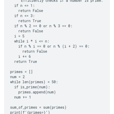
  """Efficiently checks if a number is prime."""

  if n <= 1:

    return False

  if n <= 3:

    return True

  if n % 2 == 0 or n % 3 == 0:

    return False

  i = 5

  while i * i <= n:

    if n % i == 0 or n % (i + 2) == 0:

      return False

    i += 6

  return True

primes = []

num = 2

while len(primes) < 50:

  if is_prime(num):

    primes.append(num)

  num += 1

sum_of_primes = sum(primes)

print(f'{primes=}')
