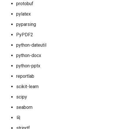
protobuf
pylatex
pyparsing
PyPDF2
python-dateutil
python-docx
python-pptx
reportlab
scikit-learn
scipy
seaborn
육
striprtf