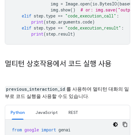
img
=
Image
.
open
(
io
.
BytesIO
(
base64
img
.
show
()
# or: img.save("outpu
elif
step
.
type
==
"code_execution_call"
:
print
(
step
.
arguments
.
code
)
elif
step
.
type
==
"code_execution_result"
:
print
(
step
.
result
)
멀티턴 상호작용에서 코드 실행 사용
previous_interaction_id
를 사용하여 멀티턴 대화의 일
부로 코드 실행을 사용할 수도 있습니다.
Python
JavaScript
REST
from
google
import
genai