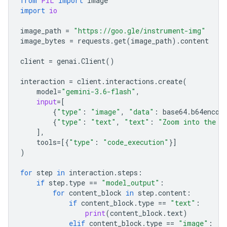
from
PIL
import
Image
import
io
image_path
=
"https://goo.gle/instrument-img"
image_bytes
=
requests
.
get
(
image_path
)
.
content
client
=
genai
.
Client
()
interaction
=
client
.
interactions
.
create
(
model
=
"gemini-3.6-flash"
,
input
=
[
{
"type"
:
"image"
,
"data"
:
base64
.
b64encod
{
"type"
:
"text"
,
"text"
:
"Zoom into the e
],
tools
=
[{
"type"
:
"code_execution"
}]
)
for
step
in
interaction
.
steps
:
if
step
.
type
==
"model_output"
:
for
content_block
in
step
.
content
:
if
content_block
.
type
==
"text"
:
print
(
content_block
.
text
)
elif
content_block
.
type
==
"image"
: