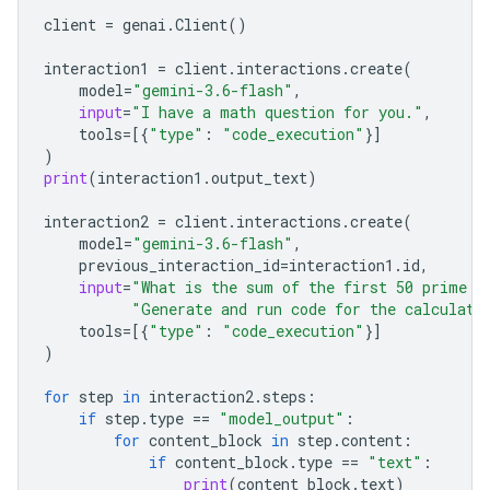
client
=
genai
.
Client
()
interaction1
=
client
.
interactions
.
create
(
model
=
"gemini-3.6-flash"
,
input
=
"I have a math question for you."
,
tools
=
[{
"type"
:
"code_execution"
}]
)
print
(
interaction1
.
output_text
)
interaction2
=
client
.
interactions
.
create
(
model
=
"gemini-3.6-flash"
,
previous_interaction_id
=
interaction1
.
id
,
input
=
"What is the sum of the first 50 prime n
"Generate and run code for the calculati
tools
=
[{
"type"
:
"code_execution"
}]
)
for
step
in
interaction2
.
steps
:
if
step
.
type
==
"model_output"
:
for
content_block
in
step
.
content
:
if
content_block
.
type
==
"text"
:
print
(
content_block
.
text
)