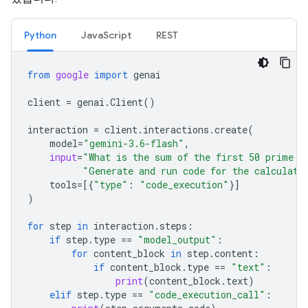
Python
JavaScript
REST
from
google
import
genai
client
=
genai
.
Client
()
interaction
=
client
.
interactions
.
create
(
model
=
"gemini-3.6-flash"
,
input
=
"What is the sum of the first 50 prime n
"Generate and run code for the calculati
tools
=
[{
"type"
:
"code_execution"
}]
)
for
step
in
interaction
.
steps
:
if
step
.
type
==
"model_output"
:
for
content_block
in
step
.
content
:
if
content_block
.
type
==
"text"
:
print
(
content_block
.
text
)
elif
step
.
type
==
"code_execution_call"
: