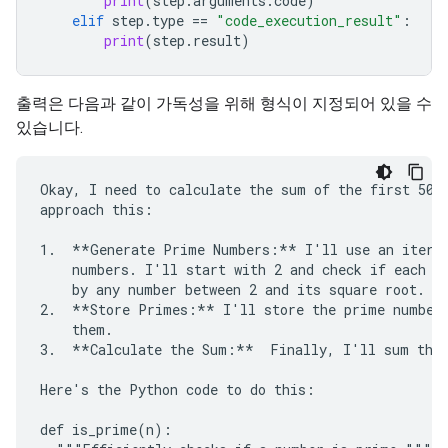
print
(
step
.
arguments
.
code
)
elif
step
.
type
==
"code_execution_result"
:
print
(
step
.
result
)
출력은 다음과 같이 가독성을 위해 형식이 지정되어 있을 수
있습니다.
Okay, I need to calculate the sum of the first 50 p
approach this:

1.  **Generate Prime Numbers:** I'll use an iterat
    numbers. I'll start with 2 and check if each su
    by any number between 2 and its square root. If
2.  **Store Primes:** I'll store the prime numbers
    them.

3.  **Calculate the Sum:**  Finally, I'll sum the 
Here's the Python code to do this:

def is_prime(n):
